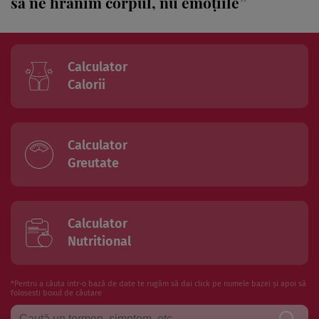
să ne hrănim corpul, nu emoțiile”
Calculator
Calorii
Calculator
Greutate
Calculator
Nutritional
*Pentru a căuta intr-o bază de date te rugăm să dai click pe numele bazei și apoi să
folosesti boxul de căutare