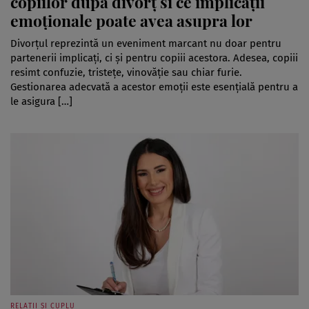
copiilor după divorț si ce implicații
emoționale poate avea asupra lor
Divorțul reprezintă un eveniment marcant nu doar pentru
partenerii implicați, ci și pentru copiii acestora. Adesea, copiii
resimt confuzie, tristețe, vinovăție sau chiar furie.
Gestionarea adecvată a acestor emoții este esențială pentru a
le asigura […]
RELAȚII ȘI CUPLU