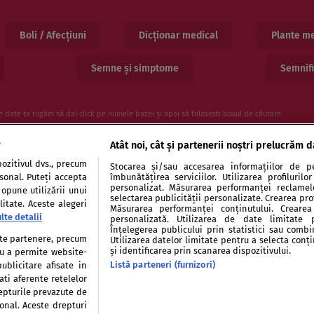
Boli / Afecțiuni
Dicționar medical
Plante me
Semne și simptome
Semnifi
e date te rugăm să dai click pe numele bazei și apoi să folosesti boxul de căutare
e
Atât noi, cât și partenerii noștri prelucrăm d
ozitivul dvs., precum
Stocarea și/sau accesarea informațiilor de pe
rsonal. Puteți accepta
îmbunătățirea serviciilor. Utilizarea profiluril
personalizat. Măsurarea performanței reclamelor
 opune utilizării unui
selectarea publicității personalizate. Crearea prof
itate. Aceste alegeri
Măsurarea performanței conținutului. Crearea 
lte detalii
entialitate
Politica de cookies
Publicitate
Auto
personalizată. Utilizarea de date limitate 
Înțelegerea publicului prin statistici sau combi
tate partenere, precum
Utilizarea datelor limitate pentru a selecta conț
și identificarea prin scanarea dispozitivului.
tru a permite website-
Listă parteneri (furnizori)
ublicitare afisate in
ati aferente retelelor
repturile prevazute de
Modifică Setările
sonal. Aceste drepturi