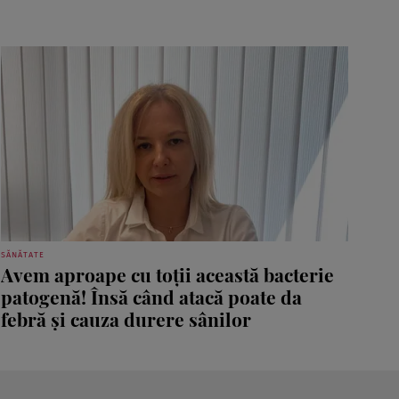
SĂNĂTATE
Avem aproape cu toții această bacterie
patogenă! Însă când atacă poate da
febră și cauza durere sânilor