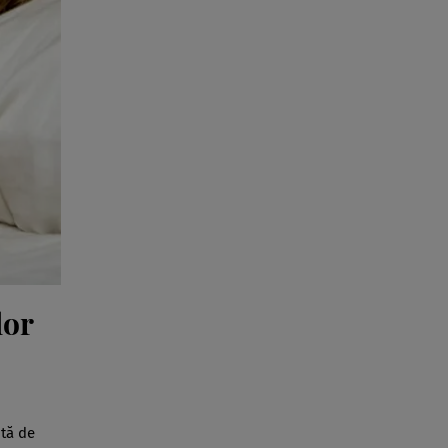
lor
ntă de