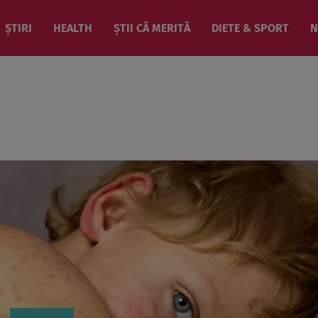
ȘTIRI
HEALTH
ȘTII CĂ MERITĂ
DIETE & SPORT
N