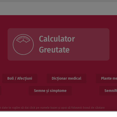
Calculator
Greutate
Boli / Afecțiuni
Dicționar medical
Plante me
Semne și simptome
Semnifi
e date te rugăm să dai click pe numele bazei și apoi să folosesti boxul de căutare