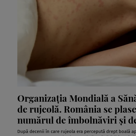
Organizația Mondială a Sănăt
de rujeolă. România se plase
numărul de îmbolnăviri și d
După decenii în care rujeola era percepută drept boală a