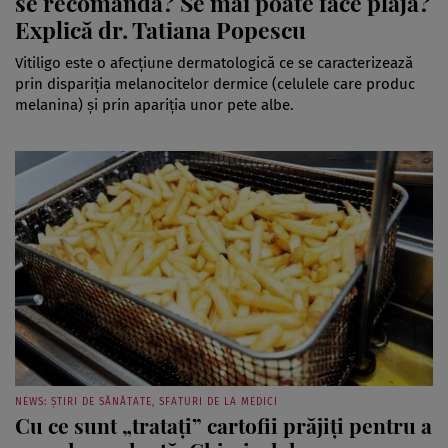
se recomandă? Se mai poate face plajă?
Explică dr. Tatiana Popescu
Vitiligo este o afecţiune dermatologică ce se caracterizează
prin dispariţia melanocitelor dermice (celulele care produc
melanina) şi prin apariţia unor pete albe.
NEWS: ȘTIRI DE SĂNĂTATE, SFATURI DE LA MEDICI
Cu ce sunt „tratați” cartofii prăjiți pentru a