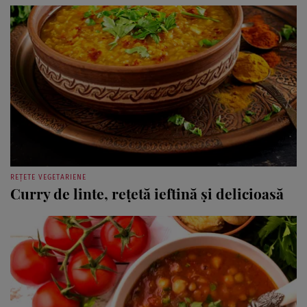
REȚETE VEGETARIENE
Curry de linte, rețetă ieftină și delicioasă