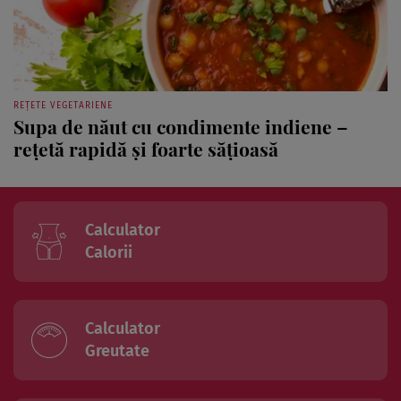
REȚETE VEGETARIENE
Supa de năut cu condimente indiene –
reţetă rapidă şi foarte săţioasă
Calculator
Calorii
Calculator
Greutate