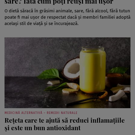
sare? Iată cum poți reuși mai ușor
O dietă săracă în grăsimi animale, sare, fără alcool, fără tutun
poate fi mai ușor de respectat dacă și membri familiei adoptă
același stil de viață și se încurajează.
MEDICINĂ ALTERNATIVĂ – REMEDII NATURALE
Rețeta care te ajută să reduci inflamațiile
și este un bun antioxidant