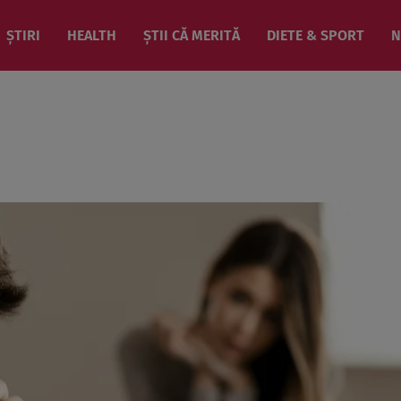
ȘTIRI
HEALTH
ȘTII CĂ MERITĂ
DIETE & SPORT
N