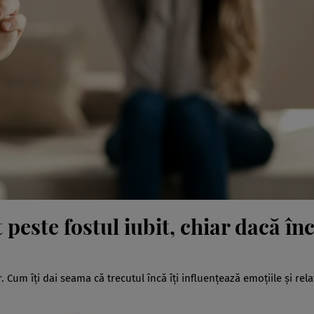
 peste fostul iubit, chiar dacă în
Cum îți dai seama că trecutul încă îți influențează emoțiile și relaț