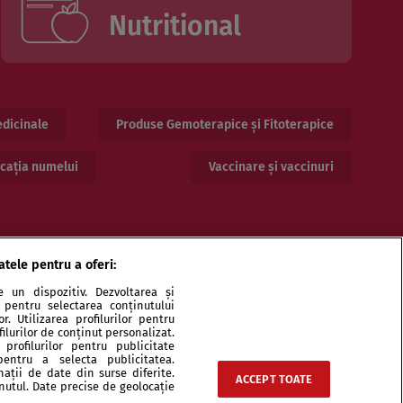
Nutritional
dicinale
Produse Gemoterapice și Fitoterapice
cația numelui
Vaccinare și vaccinuri
atele pentru a oferi:
 un dispozitiv. Dezvoltarea și
or pentru selectarea conținutului
. Utilizarea profilurilor pentru
ilurilor de conținut personalizat.
profilurilor pentru publicitate
pentru a selecta publicitatea.
ri și specialiști
Echipa
Contact
Sitemap
nații de date din surse diferite.
ACCEPT TOATE
inutul. Date precise de geolocație