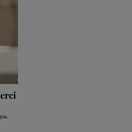
cerci
iile.