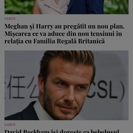
VEDETE
Meghan și Harry au pregătit un nou plan.
Mișcarea ce va aduce din nou tensiuni în
relația cu Familia Regală Britanică
VEDETE
David Beckham îşi doreşte ca bebeluşul