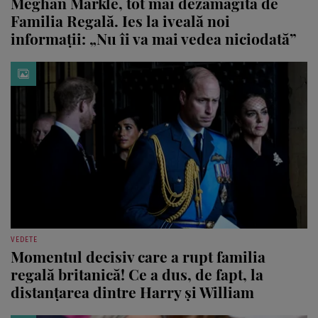
Meghan Markle, tot mai dezamăgită de
Familia Regală. Ies la iveală noi
informații: „Nu îi va mai vedea niciodată”
VEDETE
Momentul decisiv care a rupt familia
regală britanică! Ce a dus, de fapt, la
distanțarea dintre Harry și William