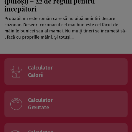
(pufoși) – 22 de reguli pentru
începători
Probabil nu este român care să nu aibă amintiri despre
cozonac. Deseori cozonacul cel mai bun este cel făcut de
mâinile bunicei sau al mamei. Nu mulți tineri se încumetă să-
l facă cu propriile mâini. Și totuși…
Calculator
Calorii
Calculator
Greutate