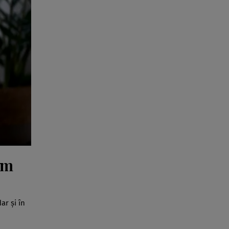
um
ar și în