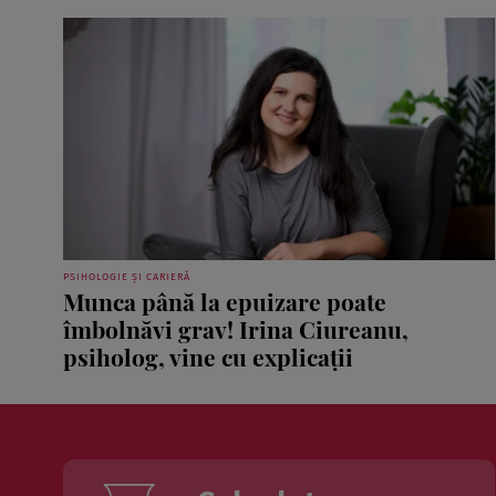
PSIHOLOGIE ȘI CARIERĂ
Munca până la epuizare poate
îmbolnăvi grav! Irina Ciureanu,
psiholog, vine cu explicații