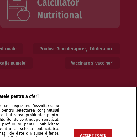
Calculator
Nutritional
dicinale
Produse Gemoterapice și Fitoterapice
cația numelui
Vaccinare și vaccinuri
atele pentru a oferi:
 un dispozitiv. Dezvoltarea și
or pentru selectarea conținutului
. Utilizarea profilurilor pentru
ilurilor de conținut personalizat.
profilurilor pentru publicitate
pentru a selecta publicitatea.
ri și specialiști
Echipa
Contact
Sitemap
nații de date din surse diferite.
ACCEPT TOATE