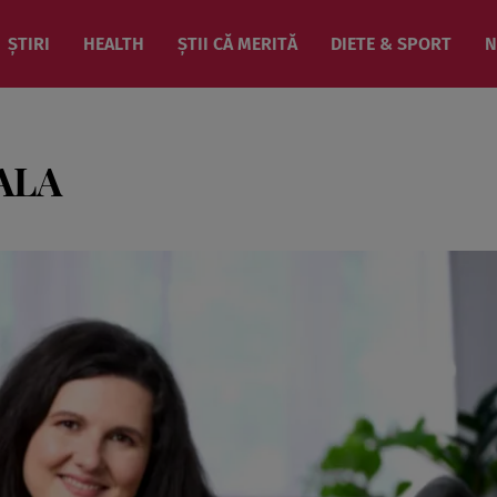
ȘTIRI
HEALTH
ȘTII CĂ MERITĂ
DIETE & SPORT
N
ALA