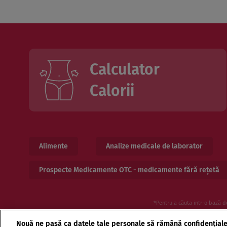
Calculator
Calorii
Alimente
Analize medicale de laborator
Prospecte Medicamente OTC - medicamente fără rețetă
*Pentru a căuta intr-o bază d
Nouă ne pasă ca datele tale personale să rămână confidențial