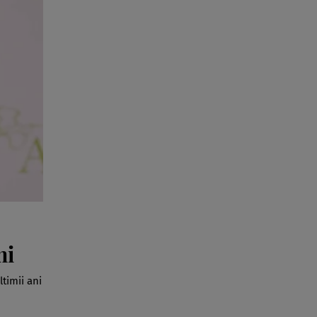
ni
timii ani