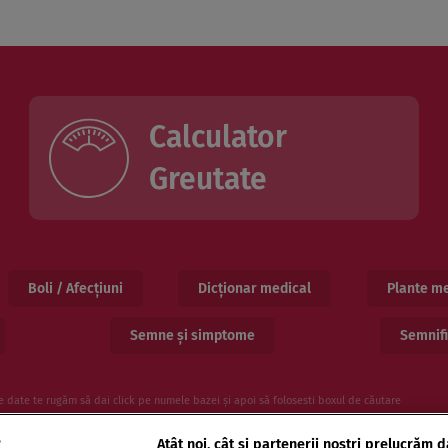
Calculator
Greutate
Boli / Afecțiuni
Dicționar medical
Plante me
Semne și simptome
Semnifi
e date te rugăm să dai click pe numele bazei și apoi să folosesti boxul de căutare
e
Atât noi, cât și partenerii noștri prelucrăm d