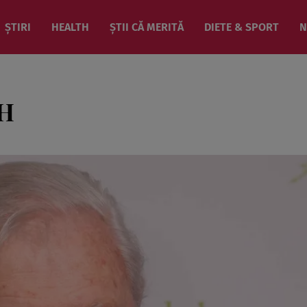
ȘTIRI
HEALTH
ȘTII CĂ MERITĂ
DIETE & SPORT
N
H