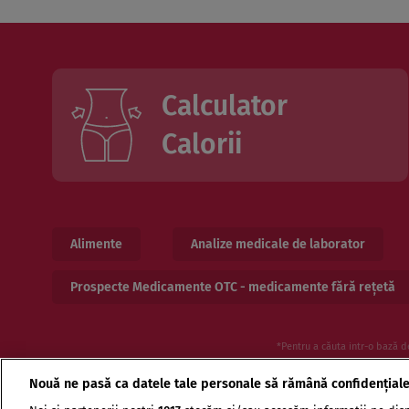
Calculator
Calorii
Alimente
Analize medicale de laborator
Prospecte Medicamente OTC - medicamente fără rețetă
*Pentru a căuta intr-o bază d
Nouă ne pasă ca datele tale personale să rămână confidențial