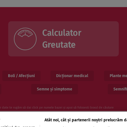
Calculator
Greutate
Boli / Afecțiuni
Dicționar medical
Plante me
Semne și simptome
Semnifi
e date te rugăm să dai click pe numele bazei și apoi să folosesti boxul de căutare
e
Atât noi, cât și partenerii noștri prelucrăm d