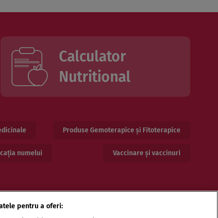
Calculator
Nutritional
dicinale
Produse Gemoterapice și Fitoterapice
cația numelui
Vaccinare și vaccinuri
atele pentru a oferi: