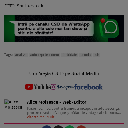
FOTO: Shutterstock.
Tags:
analize
anticorpi tiroidieni
fertilitate
tiroida
tsh
Urmărește CSID pe Social Media
Alice Moisescu - Web-Editor
Pasiunea mea pentru frumos a început în adolescență,
printre revistele Vogue și pălăriile vintage ale bunicii.
Astăzi, am transformat acea fascinație într-o misiune:
citește mai mult
aceea de a te ajuta să-ți găsești propriul stil și să trăiești
frumos. Pentru a înțelege secretele din spatele hainelor,