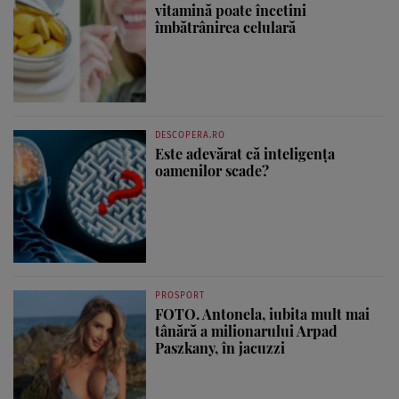
vitamină poate încetini
îmbătrânirea celulară
DESCOPERA.RO
Este adevărat că inteligența
oamenilor scade?
PROSPORT
FOTO. Antonela, iubita mult mai
tânără a milionarului Arpad
Paszkany, în jacuzzi