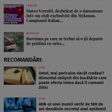
CANCAN
Marco Verratti, dezbrăcat de o dansatoare
într-un club exclusivist din Mykonos.
Campionul italian...
MEDIAFAX
Buruiana pe care ar trebui să o ții departe
de grădină cu orice...
RECOMANDĂRI:
ȘTIRI
Untul, mai periculos decât credeai?
Alimentul nelipsit din bucătărie care
poate afecta inima dacă îl consumi
zilnic
ȘTIRI
ADN-ul unei mumii vechi de 500 de
ani dezvăluie secretul unei epidemii