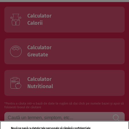
Calculator
Calorii
Calculator
Greutate
Calculator
Nutritional
*Pentru a căuta intr-o bază de date te rugăm să dai click pe numele bazei și apoi să
folosesti boxul de căutare
Nouă ne pasă ca datele tale personale să rămână confidențiale