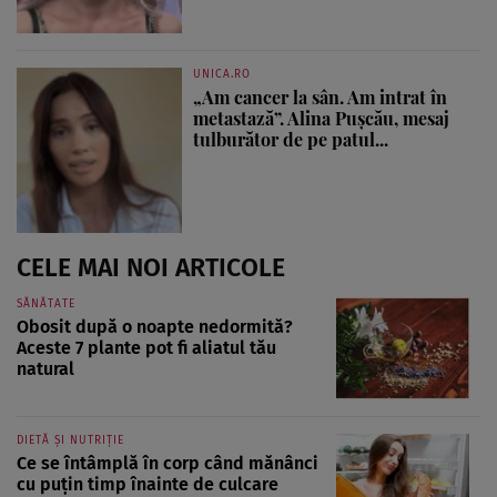
UNICA.RO
„Am cancer la sân. Am intrat în
metastază”. Alina Pușcău, mesaj
tulburător de pe patul...
CELE MAI NOI ARTICOLE
SĂNĂTATE
Obosit după o noapte nedormită?
Aceste 7 plante pot fi aliatul tău
natural
DIETĂ ȘI NUTRIȚIE
Ce se întâmplă în corp când mănânci
cu puțin timp înainte de culcare