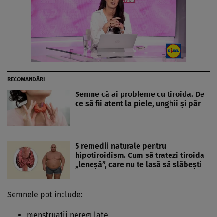
RECOMANDĂRI
Semne că ai probleme cu tiroida. De
ce să fii atent la piele, unghii și păr
5 remedii naturale pentru
hipotiroidism. Cum să tratezi tiroida
„leneșă”, care nu te lasă să slăbești
Semnele pot include:
menstruații neregulate