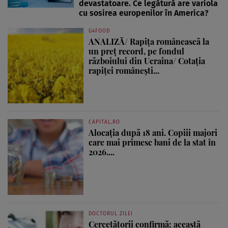
devastatoare. Ce legătură are variola
cu sosirea europenilor în America?
G4FOOD
ANALIZĂ/ Rapița românească la
un preț record, pe fondul
războiului din Ucraina/ Cotația
rapiței românești...
CAPITAL.RO
Alocația după 18 ani. Copiii majori
care mai primesc bani de la stat în
2026....
DOCTORUL ZILEI
Cercetătorii confirmă: această