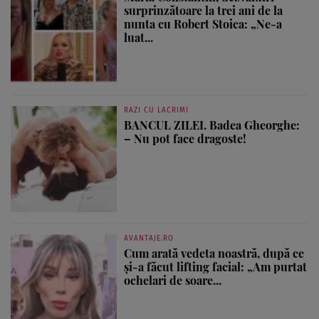
surprinzătoare la trei ani de la
nunta cu Robert Stoica: „Ne-a
luat...
RAZI CU LACRIMI
BANCUL ZILEI. Badea Gheorghe:
– Nu pot face dragoste!
AVANTAJE.RO
Cum arată vedeta noastră, după ce
și-a făcut lifting facial: „Am purtat
ochelari de soare...