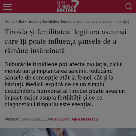
Home
•
Știri
•
Tiroida și fertilitatea: legătura ascunsă care îți poate influența ș
Tiroida și fertilitatea: legătura ascunsă
care îți poate influența șansele de a
rămâne însărcinată
Tulburările tiroidiene pot afecta ovulația, ciclul
menstrual și implantarea sarcinii, reducând
șansele de concepție atât la femei, cât și la
bărbați. Medicii explică de ce un simplu
dezechilibru hormonal al tiroidei poate avea un
impact major asupra fertilității și de ce
diagnosticul timpuriu este esențial.
Publicat:
02-06-2026, 11:00
Web-Editor:
Alice Moisescu