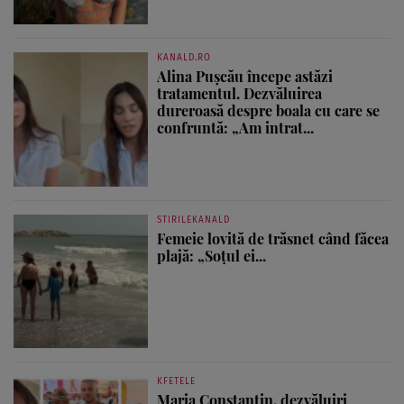
KANALD.RO
Alina Pușcău începe astăzi
tratamentul. Dezvăluirea
dureroasă despre boala cu care se
confruntă: „Am intrat...
STIRILEKANALD
Femeie lovită de trăsnet când făcea
plajă: „Soțul ei...
KFETELE
Maria Constantin, dezvăluiri