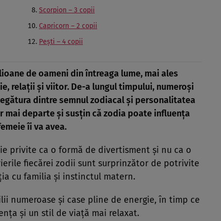
Scorpion – 3 copii
Capricorn – 2 copii
Pești – 4 copii
lioane de oameni din întreaga lume, mai ales
, relații și viitor. De-a lungul timpului, numeroși
legătura dintre semnul zodiacal și personalitatea
ar mai departe și susțin că zodia poate influența
femeie îi va avea.
uie privite ca o formă de divertisment și nu ca o
rierile fiecărei zodii sunt surprinzător de potrivite
a cu familia și instinctul matern.
lii numeroase și case pline de energie, în timp ce
nța și un stil de viață mai relaxat.