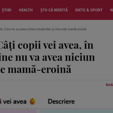
ȘTIRI
HEALTH
ȘTII CĂ MERITĂ
DIETE & SPORT
N
ia ta. Cine nu va avea niciun moștenitor și cine este mamă-eroină
âți copii vei avea, în
Cine nu va avea niciun
ste mamă-eroină
Reda