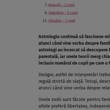
Balanță – 2 copii
Săgetător – 0 copii
Vărsător – 1 copil
Astrologia continuă să fascineze mi
atunci când vine vorba despre familie
astrologi au încercat să descopere 
parentală, iar unele teorii merg chi
inclusiv numărul de copii pe care o 
Desigur, astfel de interpretări treb
regulă strictă de viață. Totuși, desc
atunci când vine vorba despre relați
Unele zodii sunt făcute pentru fami
altele preferă libertatea, independe