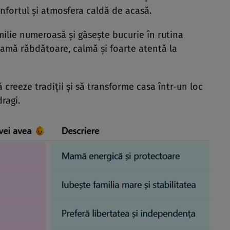
onfortul și atmosfera caldă de acasă.
ilie numeroasă și găsește bucurie în rutina
o mamă răbdătoare, calmă și foarte atentă la
ă creeze tradiții și să transforme casa într-un loc
dragi.