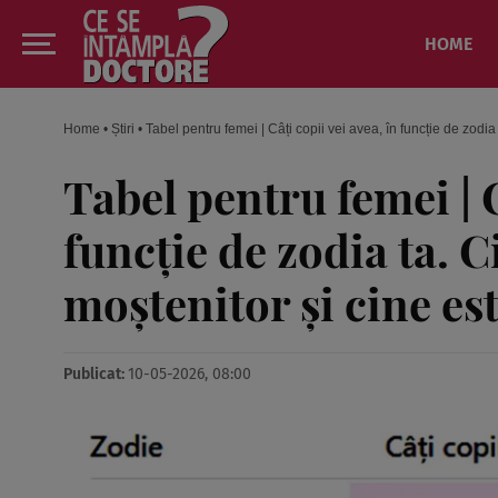
HOME
Home
•
Știri
•
Tabel pentru femei | Câți copii vei avea, în funcție de zod
Tabel pentru femei | C
funcție de zodia ta. 
moștenitor și cine e
Publicat:
10-05-2026, 08:00