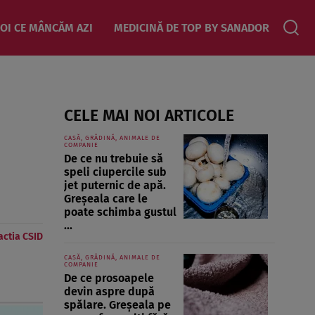
OI CE MÂNCĂM AZI
MEDICINĂ DE TOP BY SANADOR
CELE MAI NOI ARTICOLE
CASĂ, GRĂDINĂ, ANIMALE DE
COMPANIE
De ce nu trebuie să
speli ciupercile sub
jet puternic de apă.
Greșeala care le
poate schimba gustul
...
ctia CSID
CASĂ, GRĂDINĂ, ANIMALE DE
COMPANIE
De ce prosoapele
devin aspre după
spălare. Greșeala pe