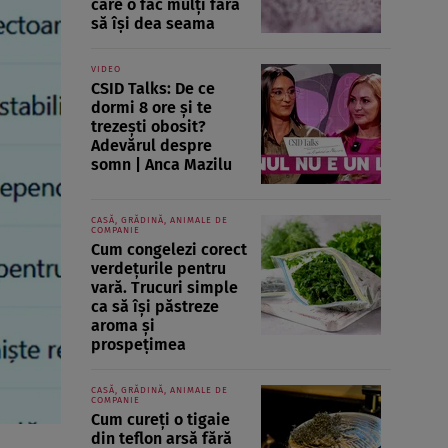
care o fac mulți fără
să își dea seama
VIDEO
CSID Talks: De ce
dormi 8 ore și te
trezești obosit?
Adevărul despre
somn | Anca Mazilu
CASĂ, GRĂDINĂ, ANIMALE DE
COMPANIE
Cum congelezi corect
verdețurile pentru
vară. Trucuri simple
ca să își păstreze
aroma și
prospețimea
CASĂ, GRĂDINĂ, ANIMALE DE
COMPANIE
Cum cureți o tigaie
din teflon arsă fără