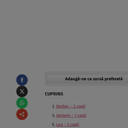
Adaugă-ne ca sursă preferată
CUPRINS
Berbec – 2 copii
Gemeni – 1 copil
Leu – 2 copii