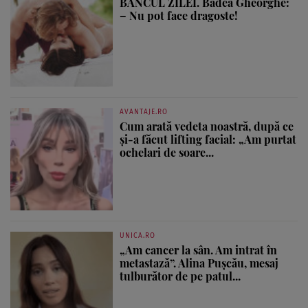
BANCUL ZILEI. Badea Gheorghe:
– Nu pot face dragoste!
AVANTAJE.RO
Cum arată vedeta noastră, după ce
și-a făcut lifting facial: „Am purtat
ochelari de soare...
UNICA.RO
„Am cancer la sân. Am intrat în
metastază”. Alina Pușcău, mesaj
tulburător de pe patul...