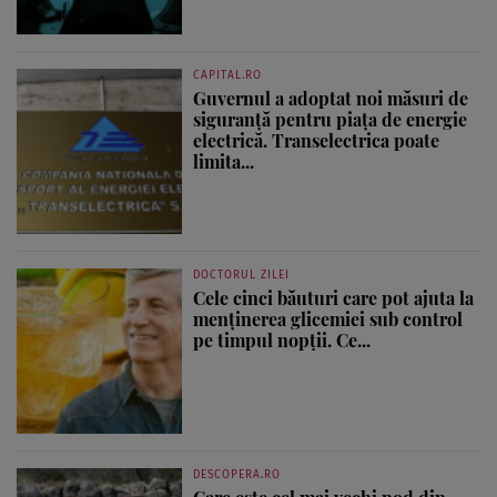
CAPITAL.RO
Guvernul a adoptat noi măsuri de
siguranță pentru piața de energie
electrică. Transelectrica poate
limita...
DOCTORUL ZILEI
Cele cinci băuturi care pot ajuta la
menținerea glicemiei sub control
pe timpul nopții. Ce...
DESCOPERA.RO