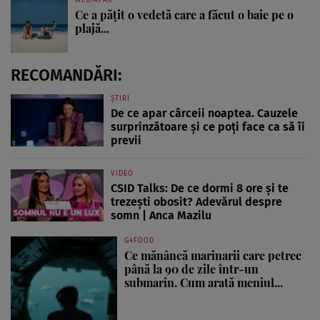
Ce a pățit o vedetă care a făcut o baie pe o
plajă...
RECOMANDĂRI:
ȘTIRI
De ce apar cârceii noaptea. Cauzele
surprinzătoare și ce poți face ca să îi
previi
VIDEO
CSID Talks: De ce dormi 8 ore și te
trezești obosit? Adevărul despre
somn | Anca Mazilu
G4FOOD
Ce mănâncă marinarii care petrec
până la 90 de zile într-un
submarin. Cum arată meniul...