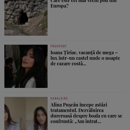
Care este cel mai vechi pod din
Europa?
PROSPORT
Ioana Țiriac, vacanță de mega –
lux într-un castel unde o noapte
de cazare costă...
KANALD.RO
Alina Pușcău începe astăzi
tratamentul. Dezvăluirea
dureroasă despre boala cu care se
confruntă: „Am intrat...