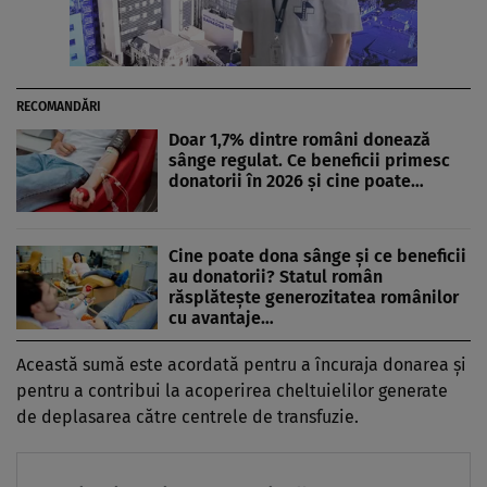
RECOMANDĂRI
Doar 1,7% dintre români donează
sânge regulat. Ce beneficii primesc
donatorii în 2026 și cine poate…
Cine poate dona sânge și ce beneficii
au donatorii? Statul român
răsplătește generozitatea românilor
cu avantaje…
Această sumă este acordată pentru a încuraja donarea și
pentru a contribui la acoperirea cheltuielilor generate
de deplasarea către centrele de transfuzie.