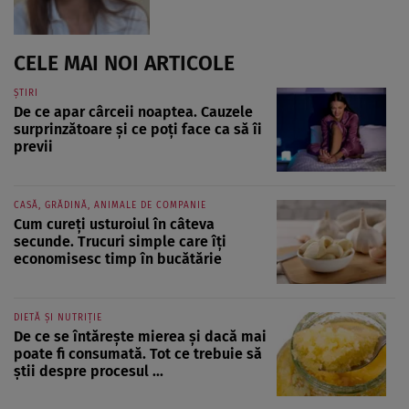
CELE MAI NOI ARTICOLE
ȘTIRI
De ce apar cârceii noaptea. Cauzele
surprinzătoare și ce poți face ca să îi
previi
CASĂ, GRĂDINĂ, ANIMALE DE COMPANIE
Cum cureți usturoiul în câteva
secunde. Trucuri simple care îți
economisesc timp în bucătărie
DIETĂ ȘI NUTRIȚIE
De ce se întărește mierea și dacă mai
poate fi consumată. Tot ce trebuie să
știi despre procesul ...