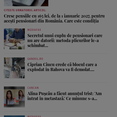
CITESTE URMATORUL ARTICOL:
Cresc pensiile cu 165 lei, de la 1 ianuarie 2027, pentru
acești pensionari din România. Care este condiția
MEDIAFAX
Secretul unui cuplu de pensionari care
nu are datorii: metoda plicurilor le-a
schimbat...
GANDUL.RO
Ciprian Ciucu crede că blocul care a
explodat în Rahova va fi demolat....
CANCAN
Alina Pușcău a făcut anunțul trist: 'Am
intrat în metastază.' Ce minune s-a...
MEDIAFAX