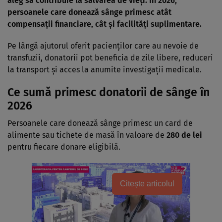
aleg să contribuie la salvarea de vieți. În 2026,
persoanele care donează sânge primesc atât
compensații financiare, cât și facilități suplimentare.
Pe lângă ajutorul oferit pacienților care au nevoie de
transfuzii, donatorii pot beneficia de zile libere, reduceri
la transport și acces la anumite investigații medicale.
Ce sumă primesc donatorii de sânge în
2026
Persoanele care donează sânge primesc un card de
alimente sau tichete de masă în valoare de
280 de lei
pentru fiecare donare eligibilă.
Citește articolul