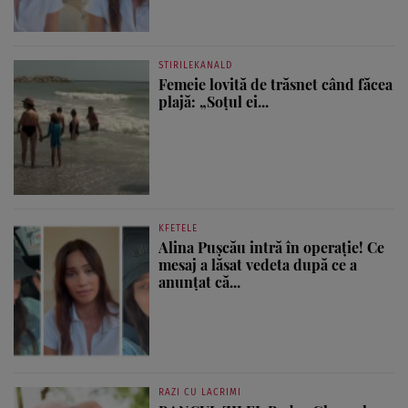
STIRILEKANALD
Femeie lovită de trăsnet când făcea
plajă: „Soțul ei...
KFETELE
Alina Pușcău intră în operație! Ce
mesaj a lăsat vedeta după ce a
anunțat că...
RAZI CU LACRIMI