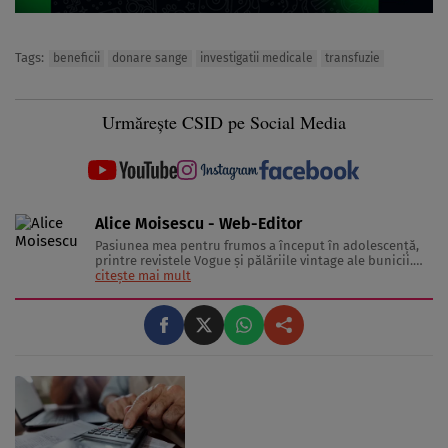
Tags:
beneficii
donare sange
investigatii medicale
transfuzie
Urmărește CSID pe Social Media
Alice Moisescu - Web-Editor
Pasiunea mea pentru frumos a început în adolescență,
printre revistele Vogue și pălăriile vintage ale bunicii.
Astăzi, am transformat acea fascinație într-o misiune:
citește mai mult
aceea de a te ajuta să-ți găsești propriul stil și să trăiești
frumos. Pentru a înțelege secretele din spatele hainelor,
...