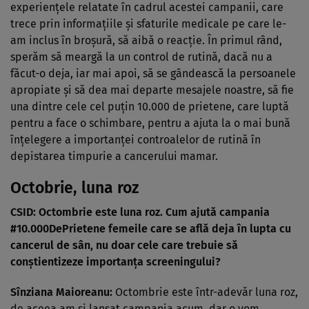
experiențele relatate în cadrul acestei campanii, care
trece prin informațiile și sfaturile medicale pe care le-
am inclus în broșură, să aibă o reacție. În primul rând,
sperăm să meargă la un control de rutină, dacă nu a
făcut-o deja, iar mai apoi, să se gândească la persoanele
apropiate și să dea mai departe mesajele noastre, să fie
una dintre cele cel puțin 10.000 de prietene, care luptă
pentru a face o schimbare, pentru a ajuta la o mai bună
înțelegere a importanței controalelor de rutină în
depistarea timpurie a cancerului mamar.
Octobrie, luna roz
CSID: Octombrie este luna roz. Cum ajută campania
#10.000DePrietene femeile care se află deja în lupta cu
cancerul de sân, nu doar cele care trebuie să
conștientizeze importanța screeningului?
Sînziana Maioreanu:
Octombrie este într-adevăr luna roz,
de aceea am și lansat campania acum, dar o vom