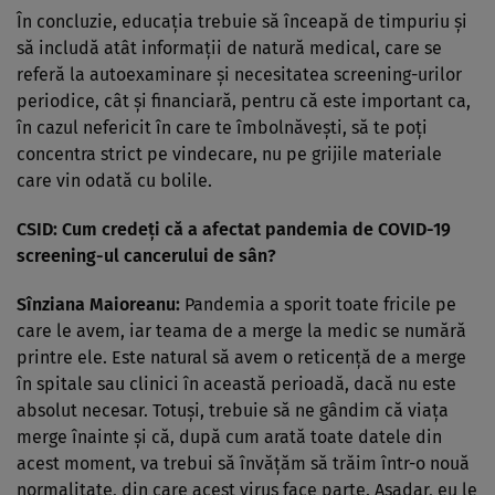
În concluzie, educația trebuie să înceapă de timpuriu și
să includă atât informații de natură medical, care se
referă la autoexaminare și necesitatea screening-urilor
periodice, cât și financiară, pentru că este important ca,
în cazul nefericit în care te îmbolnăvești, să te poți
concentra strict pe vindecare, nu pe grijile materiale
care vin odată cu bolile.
CSID: Cum credeți că a afectat pandemia de COVID-19
screening-ul cancerului de sân?
Sînziana Maioreanu:
Pandemia a sporit toate fricile pe
care le avem, iar teama de a merge la medic se numără
printre ele. Este natural să avem o reticență de a merge
în spitale sau clinici în această perioadă, dacă nu este
absolut necesar. Totuși, trebuie să ne gândim că viața
merge înainte și că, după cum arată toate datele din
acest moment, va trebui să învățăm să trăim într-o nouă
normalitate, din care acest virus face parte. Așadar, eu le