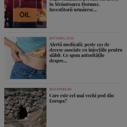
în Strâmtoarea Hormuz.
Investitorii urmăresc...
DOCTORUL ZILEI
Alertă medicală: peste 150 de
decese asociate cu injecțiile pentru
slăbit. Ce spun autoritățile
despre...
DESCOPERA.RO
Care este cel mai vechi pod din
Europa?