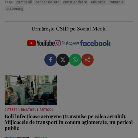
Tags:
campanii
cancer de san
constientizare
educatie
romania
screening
Urmărește CSID pe Social Media
CITESTE URMATORUL ARTICOL:
Boli infecțioase aerogene (transmise pe calea aerului).
Mijloacele de transport în comun aglomerate, un pericol
public