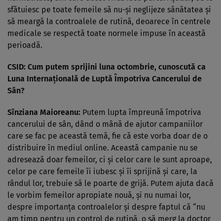
sfătuiesc pe toate femeile să nu-și neglijeze sănătatea și
să meargă la controalele de rutină, deoarece în centrele
medicale se respectă toate normele impuse în această
perioadă.
CSID: Cum putem sprijini luna octombrie, cunoscută ca
Luna Internațională de Luptă Împotriva Cancerului de
Sân?
Sînziana Maioreanu:
Putem lupta împreună împotriva
cancerului de sân, dând o mână de ajutor campaniilor
care se fac pe această temă, fie că este vorba doar de o
distribuire în mediul online. Această campanie nu se
adresează doar femeilor, ci și celor care le sunt aproape,
celor pe care femeile îi iubesc și îi sprijină și care, la
rândul lor, trebuie să le poarte de grijă. Putem ajuta dacă
le vorbim femeilor apropiate nouă, și nu numai lor,
despre importanța controalelor și despre faptul că “nu
am timp pentru un control de rutină, o să merg la doctor