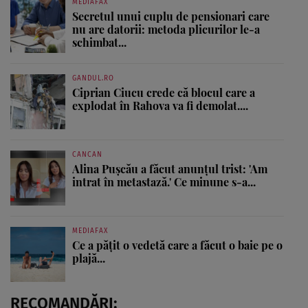
MEDIAFAX
Secretul unui cuplu de pensionari care
nu are datorii: metoda plicurilor le-a
schimbat...
GANDUL.RO
Ciprian Ciucu crede că blocul care a
explodat în Rahova va fi demolat....
CANCAN
Alina Pușcău a făcut anunțul trist: 'Am
intrat în metastază.' Ce minune s-a...
MEDIAFAX
Ce a pățit o vedetă care a făcut o baie pe o
plajă...
RECOMANDĂRI: