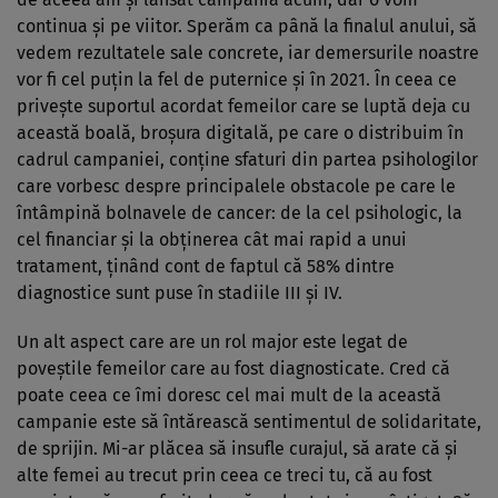
continua și pe viitor. Sperăm ca până la finalul anului, să
vedem rezultatele sale concrete, iar demersurile noastre
vor fi cel puțin la fel de puternice și în 2021. În ceea ce
privește suportul acordat femeilor care se luptă deja cu
această boală, broșura digitală, pe care o distribuim în
cadrul campaniei, conține sfaturi din partea psihologilor
care vorbesc despre principalele obstacole pe care le
întâmpină bolnavele de cancer: de la cel psihologic, la
cel financiar și la obținerea cât mai rapid a unui
tratament, ținând cont de faptul că 58% dintre
diagnostice sunt puse în stadiile III și IV.
Un alt aspect care are un rol major este legat de
poveștile femeilor care au fost diagnosticate. Cred că
poate ceea ce îmi doresc cel mai mult de la această
campanie este să întărească sentimentul de solidaritate,
de sprijin. Mi-ar plăcea să insufle curajul, să arate că și
alte femei au trecut prin ceea ce treci tu, că au fost