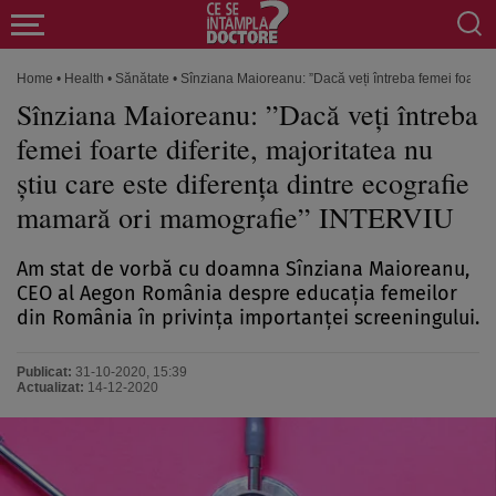
Home
•
Health
•
Sănătate
•
Sînziana Maioreanu: ”Dacă veți întreba femei foarte 
Sînziana Maioreanu: ”Dacă veți întreba
femei foarte diferite, majoritatea nu
știu care este diferența dintre ecografie
mamară ori mamografie” INTERVIU
Am stat de vorbă cu doamna Sînziana Maioreanu,
CEO al Aegon România despre educația femeilor
din România în privința importanței screeningului.
Publicat:
31-10-2020, 15:39
Actualizat:
14-12-2020