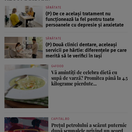
SĂNĂTATE
(P) De ce același tratament nu
funcționează la fel pentru toate
persoanele cu depresie și anxietate
SĂNĂTATE
(P) Două clinici dentare, aceleași
servicii pe hârtie: diferențele pe care
merită să le verifici în Iași
G4FOOD
Vă amintiți de celebra dietă cu
supă de varză? Promitea până la 4,5
kilograme pierdute...
CAPITAL.RO
Prețul petrolului a scăzut puternic
după semnalele privind un acord