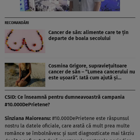
RECOMANDĂRI
Cancer de sân: alimente care te ţin
departe de boala secolului
Cosmina Grigore, supravieţuitoare
cancer de sân – ”Lumea cancerului nu
este uşoară”. Iată cum ajută şi…
CSID: Ce înseamnă pentru dumneavoastră campania
#10.000DePrietene?
Sînziana Maioreanu:
#10.000DePrietene este răspunsul
nostru la datele oficiale, care arată că mult prea multe
românce se îmbolnăvesc și sunt diagnosticate mai târziu