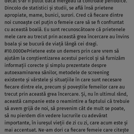
decât s-ar fi putut dacă mergeau la controale periodice.
Dincolo de statistici și studii, se află însă prietene
apropiate, mame, bunici, surori. Cred că fiecare dintre
noi cunoaște cel puțin o femeie care să se fi confruntat
cu această boală. Eu sunt recunoscătoare că prietenele
mele care au trecut prin această grea încercare au învins
boala și se bucură de viață lângă cei dragi.
#10.000DePrietene este un demers prin care vrem să
ajutăm la conștientizarea acestui pericol și să furnizăm
informații corecte și simplu prezentate despre
autoexaminarea sânilor, metodele de screening
existente și vârstele și situațiile în care sunt necesare
fiecare dintre ele, precum și poveștile femeilor care au
trecut prin această grea încercare. Și, nu în ultimul rând,
această campanie este o reamintire a faptului că trebuie
să avem grijă de noi, să prevenim cât de mult se poate,
să nu pierdem din vedere lucrurile cu adevărat
importante, în iureșul vieții de zi cu zi, care acum este și
mai accentuat. Ne-am dori ca fiecare femeie care citește