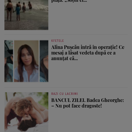
KFETELE
Alina Pușcău intră în operație! Ce
mesaj a lăsat vedeta după ce a
anunțat că...
RAZI CU LACRIMI
BANCUL ZILEI. Badea Gheorghe:
– Nu pot face dragoste!