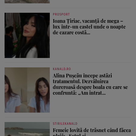
PROSPORT
Ioana Țiriac, vacanță de mega –
lux într-un castel unde o noapte
de cazare costă...
KANALD.RO
Alina Pușcău începe astăzi
tratamentul. Dezvăluirea
dureroasă despre boala cu care se
confruntă: „Am intrat...
STIRILEKANALD
Femeie lovită de trăsnet când făcea
plajă: „Soțul ei...