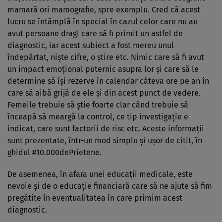
mamară ori mamografie, spre exemplu. Cred că acest
lucru se întâmplă în special în cazul celor care nu au
avut persoane dragi care să fi primit un astfel de
diagnostic, iar acest subiect a fost mereu unul
îndepărtat, niște cifre, o știre etc. Nimic care să fi avut
un impact emoțional puternic asupra lor și care să le
determine să își rezerve în calendar câteva ore pe an în
care să aibă grijă de ele și din acest punct de vedere.
Femeile trebuie să știe foarte clar când trebuie să
înceapă să meargă la control, ce tip investigație e
indicat, care sunt factorii de risc etc. Aceste informații
sunt prezentate, într-un mod simplu și ușor de citit, în
ghidul #10.000dePrietene.
De asemenea, în afara unei educații medicale, este
nevoie și de o educație financiară care să ne ajute să fim
pregătite în eventualitatea în care primim acest
diagnostic.