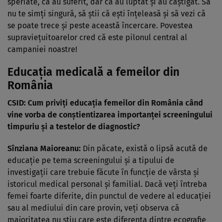
speriate, că au suferit, dar că au luptat și au câștigat. Să
nu te simți singură, să știi că ești înțeleasă și să vezi că
se poate trece și peste această încercare. Povestea
supraviețuitoarelor cred că este pilonul central al
campaniei noastre!
Educația medicală a femeilor din
România
CSID: Cum priviți educația femeilor din România când
vine vorba de conștientizarea importanței screeningului
timpuriu și a testelor de diagnostic?
Sînziana Maioreanu:
Din păcate, există o lipsă acută de
educație pe tema screeningului și a tipului de
investigații care trebuie făcute în funcție de vârsta și
istoricul medical personal și familial. Dacă veți întreba
femei foarte diferite, din punctul de vedere al educației
sau al mediului din care provin, veți observa că
majoritatea nu știu care este diferența dintre ecografie