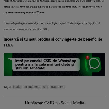
Test SCA de microclimat, efectuat pe 30 de respondenti, pentru masurarea umiditatii relative a pielii in
partile frontala, dorsala si laterale dupa 45 de minute de la utilizarea unui scutec obisnuit versus noul
TM
slip
TENA cu tehnologie ConfioAir
, 2013
2
TM
Testare de produs pentru noul slip TENA cu tehnologie ConfioAir
, efectuat pe 242 de ingrijitori ai
persoanelor cu incontinenta, in trei tari, 2013.
Încearcă şi tu noul produs şi convinge-te de beneficiile
TENA!
Tags:
boala
incontinenta
slip
tratament
Urmărește CSID pe Social Media