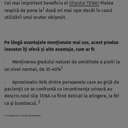
Cel mai important beneficiu al
Slipului TENA?
Pielea
1
respiră de pana la
două ori mai uşor decât în cazul
utilizării unui scutec obişnuit.
Pe lângă avantajele menţionate mai sus, acest produs
inovator îţi oferă şi alte avantaje, cum ar fi:
· Menţinerea gradului natural de umiditate a pielii la
1
un nivel normal, de 35-40%
· Aproximativ 94% dintre persoanele care au grijă de
pacienţii ce se confruntă cu incontinenţa urinară au
descris noul slip TENA ca fiind delicat la atingere, la fel
2
ca şi bumbacul.
1
in comparatie cu scutecele obisnuite