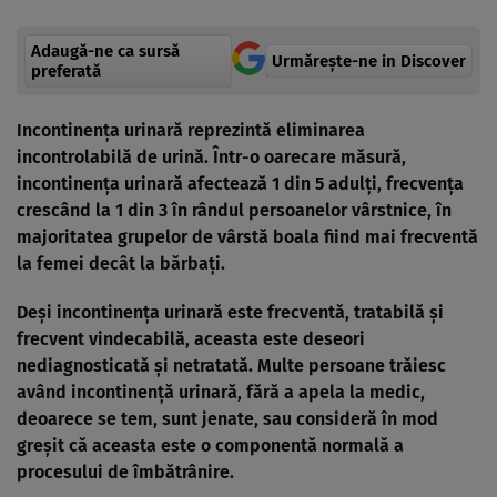
Adaugă-ne ca sursă
Urmărește-ne in Discover
preferată
Incontinenţa urinară reprezintă eliminarea
incontrolabilă de urină. Într-o oarecare măsură,
incontinenţa urinară afectează 1 din 5 adulţi, frecvenţa
crescând la 1 din 3 în rândul persoanelor vârstnice, în
majoritatea grupelor de vârstă boala fiind mai frecventă
la femei decât la bărbaţi.
Deşi incontinenţa urinară este frecventă, tratabilă şi
frecvent vindecabilă, aceasta este deseori
nediagnosticată şi netratată. Multe persoane trăiesc
având incontinenţă urinară, fără a apela la medic,
deoarece se tem, sunt jenate, sau consideră în mod
greşit că aceasta este o componentă normală a
procesului de îmbătrânire.