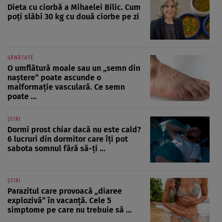
Dieta cu ciorbă a Mihaelei Bilic. Cum
poți slăbi 30 kg cu două ciorbe pe zi
SĂNĂTATE
O umflătură moale sau un „semn din
naștere” poate ascunde o
malformație vasculară. Ce semn
poate ...
ȘTIRI
Dormi prost chiar dacă nu este cald?
6 lucruri din dormitor care îți pot
sabota somnul fără să-ți ...
ȘTIRI
Parazitul care provoacă „diaree
explozivă” în vacanță. Cele 5
simptome pe care nu trebuie să ...