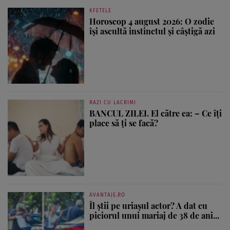
KFETELE
Horoscop 4 august 2026: O zodie
își ascultă instinctul și câștigă azi
RAZI CU LACRIMI
BANCUL ZILEI. El către ea: – Ce îți
place să ți se facă?
AVANTAJE.RO
Îl știi pe uriașul actor? A dat cu
piciorul unui mariaj de 38 de ani...