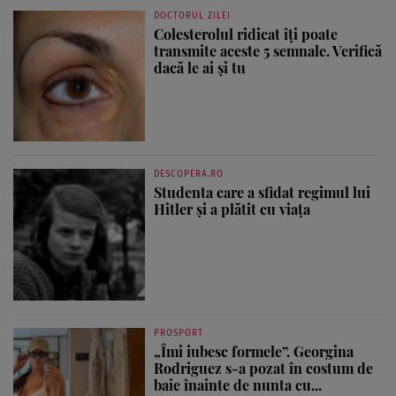
DOCTORUL ZILEI
Colesterolul ridicat îți poate
transmite aceste 5 semnale. Verifică
dacă le ai și tu
DESCOPERA.RO
Studenta care a sfidat regimul lui
Hitler și a plătit cu viața
PROSPORT
„Îmi iubesc formele”. Georgina
Rodriguez s-a pozat în costum de
baie înainte de nunta cu...