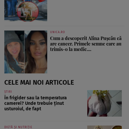
UNICA.RO
Cum a descoperit Alina Pușcău că
are cancer. Primele semne care au
trimis-o la medic....
CELE MAI NOI ARTICOLE
ȘTIRI
În frigider sau la temperatura
camerei? Unde trebuie ținut
usturoiul, de fapt
DIETĂ ȘI NUTRIȚIE