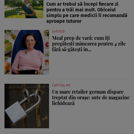
Cum ar trebui să începi fiecare zi
pentru a trăi mai mult. Obiceiul
simplu pe care medicii îl recomandă
aproape tuturor
G4FOOD
Meal prep de vară: cum îți
pregătești mâncarea pentru 4 zile
fără să gătești în...
CAPITAL.RO
Un mare retailer german dispare
treptat din orașe: sute de magazine
lichidează