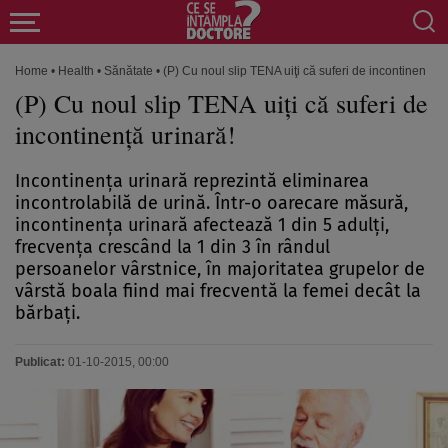
Home
•
Health
•
Sănătate
•
(P) Cu noul slip TENA uiţi că suferi de incontinenţă u
(P) Cu noul slip TENA uiţi că suferi de
incontinenţă urinară!
Incontinenţa urinară reprezintă eliminarea
incontrolabilă de urină. Într-o oarecare măsură,
incontinenţa urinară afectează 1 din 5 adulţi,
frecvenţa crescând la 1 din 3 în rândul
persoanelor vârstnice, în majoritatea grupelor de
vârstă boala fiind mai frecventă la femei decât la
bărbaţi.
Publicat:
01-10-2015, 00:00