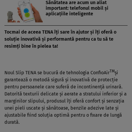
Sănătatea are acum un aliat
important: telefonul mobil şi
aplicaţiile inteligente
Tocmai de aceea
TENA
îţi sare în ajutor şi îţi oferă o
soluţie inovativă şi performantă pentru ca tu să te
resimţi bine în pielea ta!
TM
Noul Slip TENA se bucură de tehnologia ConfioAir
şi
garantează o metodă sigură şi inovativă de protecţie
pentru persoanele care suferă de incontinenţă urinară.
Datorită texturii delicate şi aerate a stratului inferior şi a
marginilor slipului, produsul îţi oferă confort şi senzaţia
unei pieli uscate şi sănătoase, benzile adezive late şi
ajustabile fiind soluţia optimă pentru o fixare de lungă
durată.