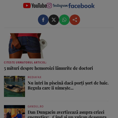
CITESTE URMATORUL ARTICOL:
5 mituri despre hemoroizi lămurite de doctori
MEDIAFAX
Nu intri în piscină dacă porți șort de baie.
Regula care îi uimește...
GANDUL.RO
Dan Dungaciu avertizează asupra crizei
energetice: „Când ai un vulcan deasupra,