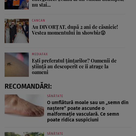
nu stai...
CANCAN
Au DIVORȚAT, după 2 ani de căsnicie!
Vestea momentului în showbiz😮
MEDIAFAX
Ești preferatul țânțarilor? Oamenii de
știință au descoperit ce îi atrage la
oameni
RECOMANDĂRI:
SĂNĂTATE
O umflătură moale sau un „semn din
naștere” poate ascunde o
malformație vasculară. Ce semn
poate ridica suspiciuni
SĂNĂTATE