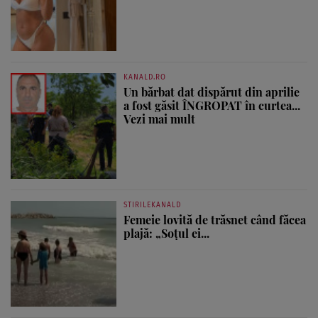
KANALD.RO
Un bărbat dat dispărut din aprilie
a fost găsit ÎNGROPAT în curtea...
Vezi mai mult
STIRILEKANALD
Femeie lovită de trăsnet când făcea
plajă: „Soțul ei...