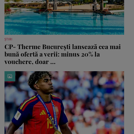
ȘTIRI
CP- Therme București lansează cea mai
bună ofertă a verii: minus 20% la
vouchere, doar ...