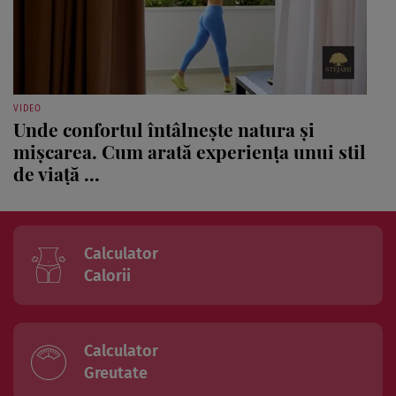
VIDEO
Unde confortul întâlnește natura și
mișcarea. Cum arată experiența unui stil
de viață ...
Calculator
Calorii
Calculator
Greutate