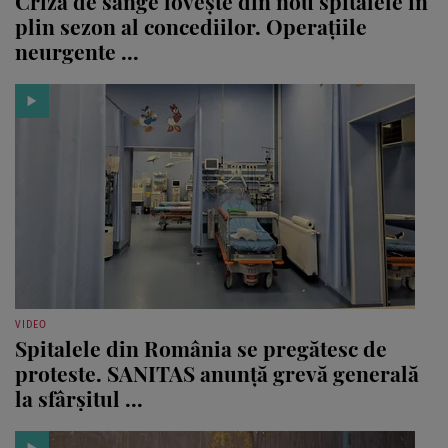
Criza de sânge lovește din nou spitalele în
plin sezon al concediilor. Operațiile
neurgente ...
VIDEO
Spitalele din România se pregătesc de
proteste. SANITAS anunță grevă generală
la sfârșitul ...