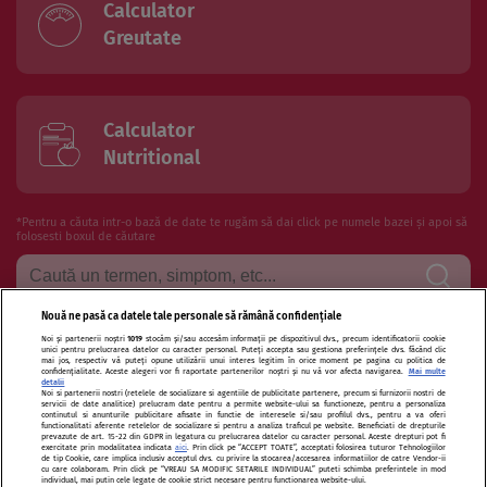
Calculator
Greutate
Calculator
Nutritional
*Pentru a căuta intr-o bază de date te rugăm să dai click pe numele bazei și apoi să
folosesti boxul de căutare
Nouă ne pasă ca datele tale personale să rămână confidențiale
Noi și partenerii noștri
1019
stocăm și/sau accesăm informații pe dispozitivul dvs., precum identificatorii cookie
Termeni si conditii de utilizare
Politica de confidentialitate
unici pentru prelucrarea datelor cu caracter personal. Puteți accepta sau gestiona preferințele dvs. făcând clic
mai jos, respectiv vă puteți opune utilizării unui interes legitim în orice moment pe pagina cu politica de
confidențialitate. Aceste alegeri vor fi raportate partenerilor noștri și nu vă vor afecta navigarea.
Mai multe
Politica de cookies
Publicitate
Autori și specialiști
Echipa
detalii
Noi si partenerii nostri (retelele de socializare si agentiile de publicitate partenere, precum si furnizorii nostri de
servicii de date analitice) prelucram date pentru a permite website-ului sa functioneze, pentru a personaliza
Contact
Sitemap
continutul si anunturile publicitare afisate in functie de interesele si/sau profilul dvs., pentru a va oferi
functionalitati aferente retelelor de socializare si pentru a analiza traficul pe website. Beneficiati de drepturile
prevazute de art. 15-22 din GDPR in legatura cu prelucrarea datelor cu caracter personal. Aceste drepturi pot fi
exercitate prin modalitatea indicata
aici
. Prin click pe “ACCEPT TOATE”, acceptati folosirea tuturor Tehnologiilor
de tip Cookie, care implica inclusiv acceptul dvs. cu privire la stocarea/accesarea informatiilor de catre Vendor-ii
cu care colaboram. Prin click pe “VREAU SA MODIFIC SETARILE INDIVIDUAL” puteti schimba preferintele in mod
individual, mai putin cele legate de cookie strict necesare pentru functionarea website-ului.