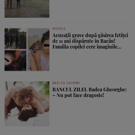
KFETELE
Acuzații grave după găsirea fetiței
de 11 ani dispărute în Bacău!
Familia copilei cere imaginile...
RAZI CU LACRIMI
BANCUL ZILEI. Badea Gheorghe:
– Nu pot face dragoste!