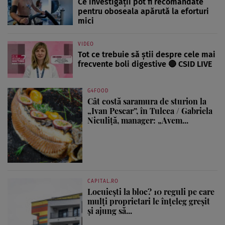
Ce investigații pot fi recomandate
pentru oboseala apărută la eforturi
mici
VIDEO
Tot ce trebuie să știi despre cele mai
frecvente boli digestive 🔴 CSID LIVE
G4FOOD
Cât costă saramura de sturion la
„Ivan Pescar”, în Tulcea / Gabriela
Niculiță, manager: „Avem...
CAPITAL.RO
Locuiești la bloc? 10 reguli pe care
mulți proprietari le înțeleg greșit
și ajung să...