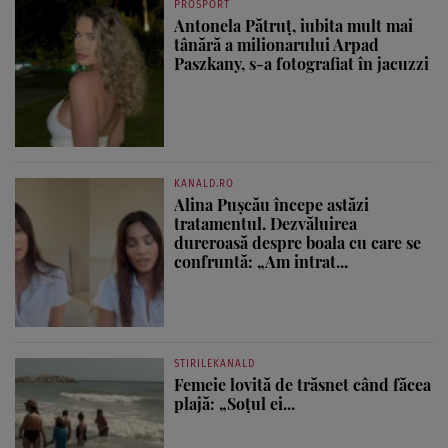
PROSPORT
Antonela Pătruț, iubita mult mai
tânără a milionarului Arpad
Paszkany, s-a fotografiat în jacuzzi
KANALD.RO
Alina Pușcău începe astăzi
tratamentul. Dezvăluirea
dureroasă despre boala cu care se
confruntă: „Am intrat...
STIRILEKANALD
Femeie lovită de trăsnet când făcea
plajă: „Soțul ei...