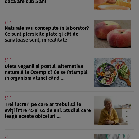
dacă are sub 5 ani
ȘTIRI
Naturale sau concepute în laborator?
Ce sunt piersicile plate și cât de
sănătoase sunt, în realitate
ȘTIRI
Dieta vegană și postul, alternativa
naturală la Ozempic? Ce se întâmplă
în organism atunci când ...
ȘTIRI
Trei lucruri pe care ar trebui să le
eviți între 45 și 65 de ani. Studiul care
leagă aceste obiceiuri ...
ȘTIRI