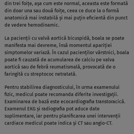
din trei foițe, așa cum este normal, aceasta este formată
din doar una sau două foițe, ceea ce duce la o formă
anatomică mai instabilă și mai puțin eficientă din punct
de vedere hemodinamic.
La pacienții cu valvă aortică bicuspidă, boala se poate
manifesta mai devreme, însă momentul apariției
simptomelor variază. În cazul pacienților vârstnici, boala
poate fi cauzată de acumularea de calciu pe valva
aortică sau de febră reumatismală, provocată de o
faringită cu streptococ netratată.
Pentru stabilirea diagnosticului, în urma examenului
fizic, medicul poate recomanda diferite investigații.
Examinarea de bază este ecocardiografia transtoracică.
Examenul EKG și radiografia pot aduce date
suplimentare, iar pentru planificarea unei intervenții
cardiace medicul poate indica și CT sau angio-CT.