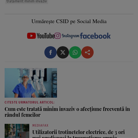
tratament minim invaziv
Urmărește CSID pe Social Media
CITESTE URMATORUL ARTICOL:
Cum este tratată minim invaziv o afecțiune frecventă în
rândul femeilor
MEDIAFAX
Utilizatorii trotinetelor electrice, de 3 ori
mai predispuși la traumatisme cranio-