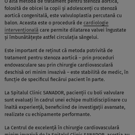
O altă metodă de tratament pentru stenoza aortică,
folosită de obicei la copii și adolescenți cu stenoză
aortică congenitală, este valvuloplastia percutană cu
balon. Aceasta este o procedură de
cardiologie
intervențională
care permite dilatarea valvei îngustate
și îmbunătățește astfel circulația sângelui.
Este important de reținut că metoda potrivită de
tratament pentru stenoza aortică – prin proceduri
endovasculare sau prin chirurgie cardiovasculară
deschisă ori minim invazivă – este stabilită de medic, în
funcție de specificul fiecărui pacient în parte.
La Spitalul Clinic SANADOR, pacienții cu boli valvulare
sunt evaluați în cadrul unei echipe multidisciplinare cu
înaltă experiență, beneficiind de investigații avansate,
realizate cu echipamente performante.
La Centrul de excelență în chirurgie cardiovasculară
minim invazivă de la Spitalul Clinic SANADOR, aceștia au