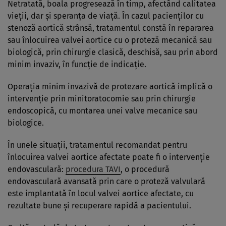
Netratată, boala progresează în timp, afectând calitatea
vieții, dar și speranța de viață. În cazul pacienților cu
stenoză aortică strânsă, tratamentul constă în repararea
sau înlocuirea valvei aortice cu o proteză mecanică sau
biologică, prin chirurgie clasică, deschisă, sau prin abord
minim invaziv, în funcție de indicație.
Operația minim invazivă de protezare aortică implică o
intervenție prin minitoratocomie sau prin chirurgie
endoscopică, cu montarea unei valve mecanice sau
biologice.
În unele situații, tratamentul recomandat pentru
înlocuirea valvei aortice afectate poate fi o intervenție
endovasculară:
procedura TAVI
, o procedură
endovasculară avansată prin care o proteză valvulară
este implantată în locul valvei aortice afectate, cu
rezultate bune și recuperare rapidă a pacientului.