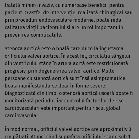
tratată minim invaziv, cu numeroase beneficii pentru
pacient. O astfel de intervenție, realizată chirurgical sau
prin proceduri endovasculare moderne, poate reda
calitatea vieții pacientului și are un rol important în
prevenirea complicațiile.
Stenoza aortică este o boală care duce la îngustarea
orificiului valvei aortice. În acest fel, circulația sângelui
din ventriculul stâng în artera aortă este restricționată
progresiv, prin degenerarea valvei aortice. Multe
persoane cu stenoză aortică sunt însă asimptomatice,
boala manifestându-se doar în forme severe.
Diagnosticată din timp, o stenoză aortică ușoară poate fi
monitorizată periodic, iar controlul factorilor de risc
cardiovasculari este important pentru riscul global
cardiovascular.
În mod normal, orificiul valvei aortice are aproximativ 3
cm pătrați. Atunci când suprafața orificiului scade sub 1