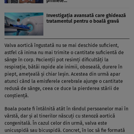
primele…
Investigația avansată care ghidează
tratamentul pentru o boală gravă
Valva aortică îngustată nu se mai deschide suficient,
astfel că inima nu mai trimite o cantitate suficientă de
sânge în corp. Pacienții pot resimți dificultăți la
respirație, bătăi rapide ale inimii, oboseală, durere în
piept, amețeală și chiar leșin. Acestea din urmă apar
atunci când la emisferele cerebrale ajunge o cantitate
redusă de sânge, ceea ce duce la pierderea stării de
conștiență.
Boala poate fi întâlnită atât în rândul persoanelor mai în
vârstă, dar și al tinerilor născuți cu stenoză aortică
congenitală. În cazul celor din urmă, valva este
unicuspidă sau bicuspidă. Concret, în loc să fie formată