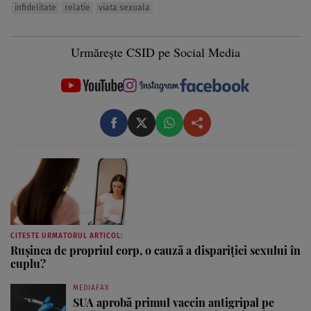
infidelitate
relatie
viata sexuala
Urmărește CSID pe Social Media
CITESTE URMATORUL ARTICOL:
Ruşinea de propriul corp, o cauză a dispariţiei sexului în
cuplu?
MEDIAFAX
SUA aprobă primul vaccin antigripal pe