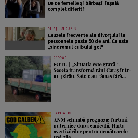
De ce femeile și bărbații înșală
complet diferit?
RELAȚII ȘI CUPLU
Cauzele frecvente ale divorțului la
persoanele peste 50 de ani. Ce este
„sindromul cuibului gol”
G4FOOD
FOTO | „Situația este gravă!”.
Seceta transformă râul Caraș într-
un pârâu. Satele au rămas fără...
CAPITAL.RO
ANM schimbă prognoza: furtuni
puternice după caniculă. Harta
avertizărilor pentru următoarele
trei zile