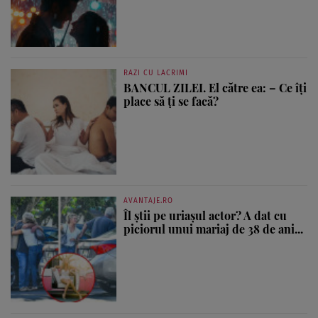
RAZI CU LACRIMI
BANCUL ZILEI. El către ea: – Ce îți
place să ți se facă?
AVANTAJE.RO
Îl știi pe uriașul actor? A dat cu
piciorul unui mariaj de 38 de ani...