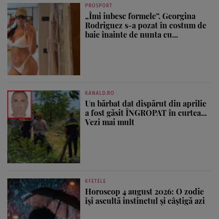
PROSPORT
„Îmi iubesc formele”. Georgina
Rodriguez s-a pozat în costum de
baie înainte de nunta cu...
KANALD.RO
Un bărbat dat dispărut din aprilie
a fost găsit ÎNGROPAT în curtea...
Vezi mai mult
KFETELE
Horoscop 4 august 2026: O zodie
își ascultă instinctul și câștigă azi