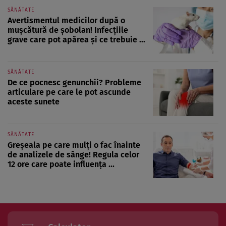
SĂNĂTATE
Avertismentul medicilor după o
mușcătură de șobolan! Infecțiile
grave care pot apărea și ce trebuie ...
SĂNĂTATE
De ce pocnesc genunchii? Probleme
articulare pe care le pot ascunde
aceste sunete
SĂNĂTATE
Greșeala pe care mulți o fac înainte
de analizele de sânge! Regula celor
12 ore care poate influența ...