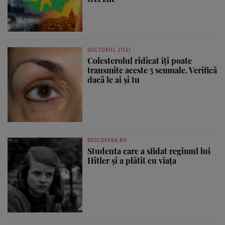
DOCTORUL ZILEI
Colesterolul ridicat îți poate
transmite aceste 5 semnale. Verifică
dacă le ai și tu
DESCOPERA.RO
Studenta care a sfidat regimul lui
Hitler și a plătit cu viața