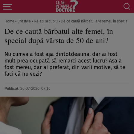
Home
•
Lifestyle
•
Relații și cuplu
•
De ce caută bărbatul alte femei, în special d
De ce caută bărbatul alte femei, în
special după vârsta de 50 de ani?
Nu cumva a fost aşa dintotdeauna, dar ai fost
mult prea ocupată să remarci acest lucru? Aşa a
fost mereu, dar ai preferat, din varii motive, să te
faci că nu vezi?
Publicat:
26-07-2020, 07:16