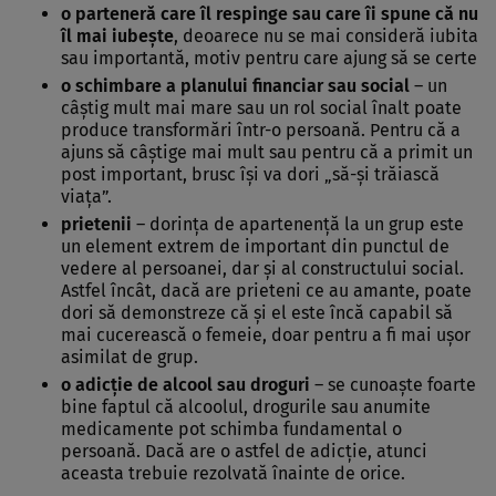
o parteneră care îl respinge sau care îi spune că nu
îl mai iubeşte
, deoarece nu se mai consideră iubita
sau importantă, motiv pentru care ajung să se certe
o schimbare a planului financiar sau social
– un
câştig mult mai mare sau un rol social înalt poate
produce transformări într-o persoană. Pentru că a
ajuns să câştige mai mult sau pentru că a primit un
post important, brusc îşi va dori „să-şi trăiască
viaţa”.
prietenii
– dorinţa de apartenenţă la un grup este
un element extrem de important din punctul de
vedere al persoanei, dar şi al constructului social.
Astfel încât, dacă are prieteni ce au amante, poate
dori să demonstreze că şi el este încă capabil să
mai cucerească o femeie, doar pentru a fi mai uşor
asimilat de grup.
o adicţie de alcool sau droguri
– se cunoaşte foarte
bine faptul că alcoolul, drogurile sau anumite
medicamente pot schimba fundamental o
persoană. Dacă are o astfel de adicţie, atunci
aceasta trebuie rezolvată înainte de orice.