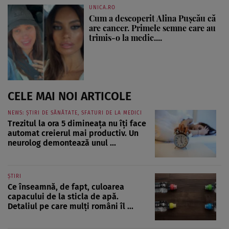
UNICA.RO
Cum a descoperit Alina Pușcău că
are cancer. Primele semne care au
trimis-o la medic....
CELE MAI NOI ARTICOLE
NEWS: ȘTIRI DE SĂNĂTATE, SFATURI DE LA MEDICI
Trezitul la ora 5 dimineața nu îți face
automat creierul mai productiv. Un
neurolog demontează unul ...
ȘTIRI
Ce înseamnă, de fapt, culoarea
capacului de la sticla de apă.
Detaliul pe care mulți români îl ...