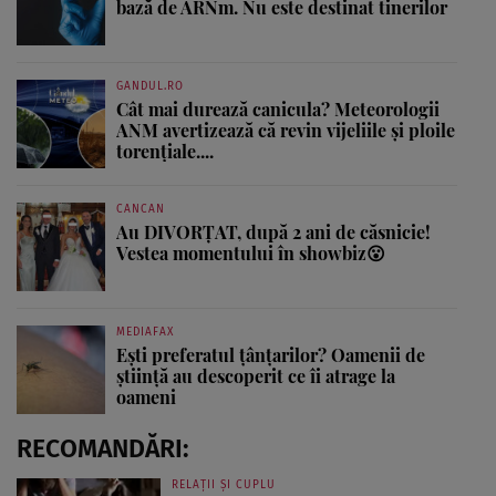
bază de ARNm. Nu este destinat tinerilor
GANDUL.RO
Cât mai durează canicula? Meteorologii
ANM avertizează că revin vijeliile și ploile
torențiale....
CANCAN
Au DIVORȚAT, după 2 ani de căsnicie!
Vestea momentului în showbiz😮
MEDIAFAX
Ești preferatul țânțarilor? Oamenii de
știință au descoperit ce îi atrage la
oameni
RECOMANDĂRI:
RELAȚII ȘI CUPLU