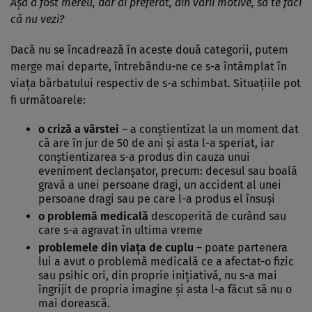
Aşa a fost mereu, dar ai preferat, din varii motive, să te faci
că nu vezi?
Dacă nu se încadrează în aceste două categorii, putem
merge mai departe, întrebându-ne ce s-a întâmplat în
viaţa bărbatului respectiv de s-a schimbat. Situaţiile pot
fi următoarele:
o criză a vârstei
– a conştientizat la un moment dat
că are în jur de 50 de ani şi asta l-a speriat, iar
conştientizarea s-a produs din cauza unui
eveniment declanşator, precum: decesul sau boală
gravă a unei persoane dragi, un accident al unei
persoane dragi sau pe care l-a produs el însuşi
o problemă medicală
descoperită de curând sau
care s-a agravat în ultima vreme
problemele din viaţa de cuplu
– poate partenera
lui a avut o problemă medicală ce a afectat-o fizic
sau psihic ori, din proprie iniţiativă, nu s-a mai
îngrijit de propria imagine şi asta l-a făcut să nu o
mai dorească.