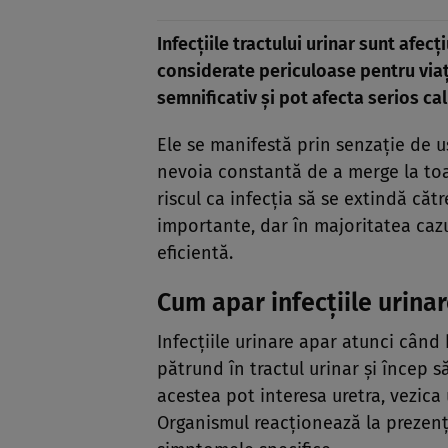
Infecțiile tractului urinar sunt afecț
considerate periculoase pentru viaț
semnificativ și pot afecta serios cali
Ele se manifestă prin senzație de us
nevoia constantă de a merge la toa
riscul ca infecția să se extindă căt
importante, dar în majoritatea cazu
eficientă.
Cum apar infecțiile urina
Infecțiile urinare apar atunci când 
pătrund în tractul urinar și încep s
acestea pot interesa uretra, vezica u
Organismul reacționează la prezenț