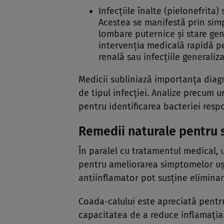
Infecțiile înalte (pielonefrita)
Acestea se manifestă prin simp
lombare puternice și stare gene
intervenția medicală rapidă p
renală sau infecțiile generaliza
Medicii subliniază importanța diag
de tipul infecției. Analize precum 
pentru identificarea bacteriei resp
Remedii naturale pentru s
În paralel cu tratamentul medical, 
pentru ameliorarea simptomelor ușo
antiinflamator pot susține eliminare
Coada-calului este apreciată pentru
capacitatea de a reduce inflamația