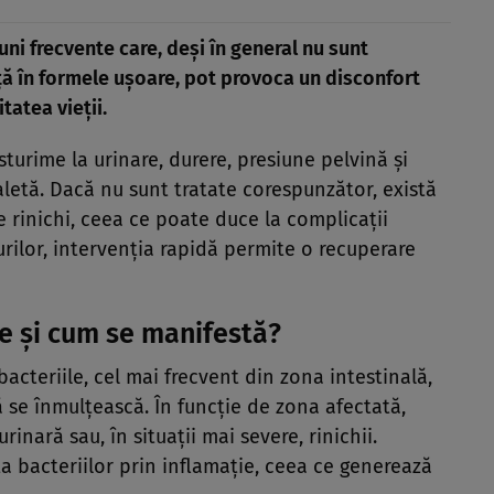
iuni frecvente care, deși în general nu sunt
ă în formele ușoare, pot provoca un disconfort
tatea vieții.
turime la urinare, durere, presiune pelvină și
letă. Dacă nu sunt tratate corespunzător, există
re rinichi, ceea ce poate duce la complicații
rilor, intervenția rapidă permite o recuperare
re și cum se manifestă?
bacteriile, cel mai frecvent din zona intestinală,
ă se înmulțească. În funcție de zona afectată,
rinară sau, în situații mai severe, rinichii.
a bacteriilor prin inflamație, ceea ce generează