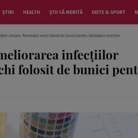
ȘTIRI
HEALTH
ȘTII CĂ MERITĂ
DIETE & SPORT
N
țiilor urinare. Remediul vechi folosit de bunici pentru sănătatea rinichilor
meliorarea infecțiilor
hi folosit de bunici pen