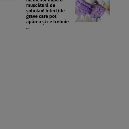
mușcătură de
șobolan! Infecțiile
grave care pot
apărea și ce trebuie
...