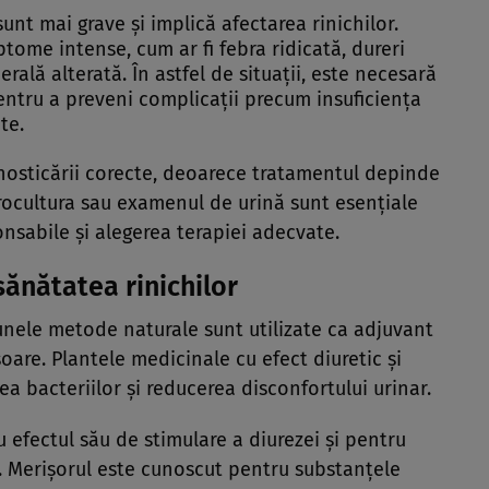
 sunt mai grave și implică afectarea rinichilor.
tome intense, cum ar fi febra ridicată, dureri
rală alterată. În astfel de situații, este necesară
entru a preveni complicații precum insuficiența
te.
nosticării corecte, deoarece tratamentul depinde
urocultura sau examenul de urină sunt esențiale
onsabile și alegerea terapiei adecvate.
ănătatea rinichilor
unele metode naturale sunt utilizate ca adjuvant
are. Plantele medicinale cu efect diuretic și
a bacteriilor și reducerea disconfortului urinar.
 efectul său de stimulare a diurezei și pentru
. Merișorul este cunoscut pentru substanțele