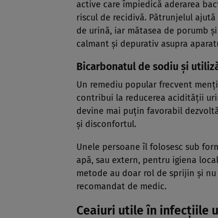
active care împiedică aderarea bacte
riscul de recidivă. Pătrunjelul ajut
de urină, iar mătasea de porumb și c
calmant și depurativ asupra aparatu
Bicarbonatul de sodiu și utiliză
Un remediu popular frecvent menți
contribui la reducerea acidității ur
devine mai puțin favorabil dezvoltă
și disconfortul.
Unele persoane îl folosesc sub form
apă, sau extern, pentru igiena locală
metode au doar rol de sprijin și n
recomandat de medic.
Ceaiuri utile în infecțiile 