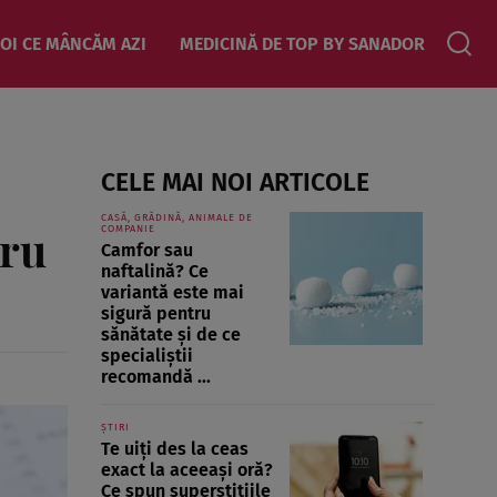
OI CE MÂNCĂM AZI
MEDICINĂ DE TOP BY SANADOR
CELE MAI NOI ARTICOLE
CASĂ, GRĂDINĂ, ANIMALE DE
tru
COMPANIE
Camfor sau
naftalină? Ce
variantă este mai
sigură pentru
sănătate și de ce
specialiștii
recomandă ...
ȘTIRI
Te uiți des la ceas
exact la aceeași oră?
Ce spun superstițiile