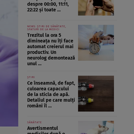
despre 00:00, 11:11,
22:22 și toate ...
NEWS: ȘTIRI DE SĂNĂTATE,
SFATURI DE LA MEDICI
Trezitul la ora 5
dimineața nu îți face
automat creierul mai
productiv. Un
neurolog demontează
unul ...
ȘTIRI
Ce înseamnă, de fapt,
culoarea capacului
de la sticla de apă.
Detaliul pe care mulți
români îl ...
SĂNĂTATE
Avertismentul
medicilor după o