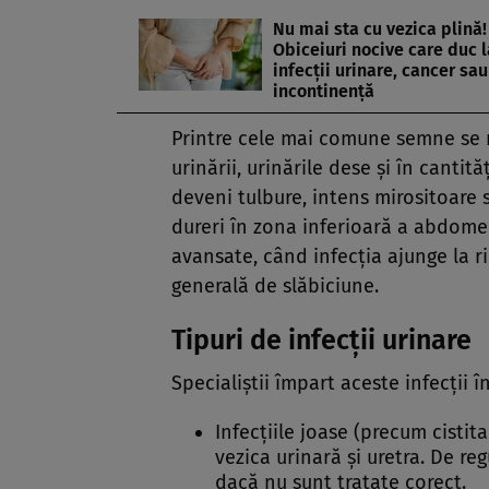
Nu mai sta cu vezica plină!
Obiceiuri nocive care duc l
infecții urinare, cancer sau
incontinență
Printre cele mai comune semne se 
urinării, urinările dese și în cantit
deveni tulbure, intens mirositoare
dureri în zona inferioară a abdome
avansate, când infecția ajunge la ri
generală de slăbiciune.
Tipuri de infecții urinare
Specialiștii împart aceste infecții î
Infecțiile joase (precum cistita
vezica urinară și uretra. De re
dacă nu sunt tratate corect.