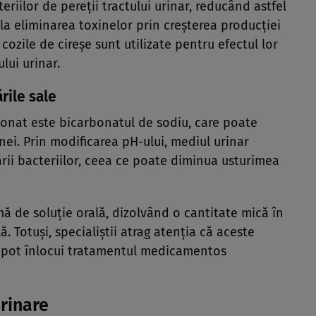
riilor de pereții tractului urinar, reducând astfel
ă la eliminarea toxinelor prin creșterea producției
ozile de cireșe sunt utilizate pentru efectul lor
lui urinar.
rile sale
onat este bicarbonatul de sodiu, care poate
inei. Prin modificarea pH-ului, mediul urinar
rii bacteriilor, ceea ce poate diminua usturimea
ă de soluție orală, dizolvând o cantitate mică în
. Totuși, specialiștii atrag atenția că aceste
u pot înlocui tratamentul medicamentos
urinare