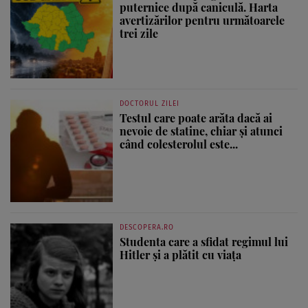
puternice după caniculă. Harta
avertizărilor pentru următoarele
trei zile
DOCTORUL ZILEI
Testul care poate arăta dacă ai
nevoie de statine, chiar și atunci
când colesterolul este...
DESCOPERA.RO
Studenta care a sfidat regimul lui
Hitler și a plătit cu viața