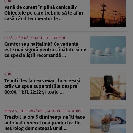
ȘTIRI
Pană de curent în plină caniculă?
Obiectele pe care trebuie să le ai în
casă când temperaturile ...
CASĂ, GRĂDINĂ, ANIMALE DE COMPANIE
Camfor sau naftalină? Ce variantă
este mai sigură pentru sănătate și de
ce specialiștii recomandă ...
ȘTIRI
Te uiți des la ceas exact la aceeași
oră? Ce spun superstițiile despre
00:00, 11:11, 22:22 și toate ...
NEWS: ȘTIRI DE SĂNĂTATE, SFATURI DE LA MEDICI
Trezitul la ora 5 dimineața nu îți face
automat creierul mai productiv. Un
neurolog demontează unul ...