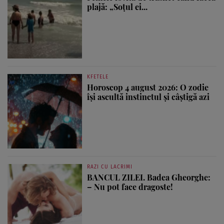
plajă: „Soțul ei...
KFETELE
Horoscop 4 august 2026: O zodie
își ascultă instinctul și câștigă azi
RAZI CU LACRIMI
BANCUL ZILEI. Badea Gheorghe:
– Nu pot face dragoste!