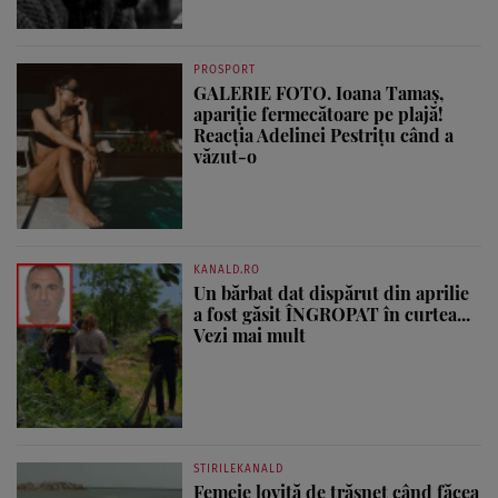
PROSPORT
GALERIE FOTO. Ioana Tamaş,
apariție fermecătoare pe plajă!
Reacția Adelinei Pestrițu când a
văzut-o
KANALD.RO
Un bărbat dat dispărut din aprilie
a fost găsit ÎNGROPAT în curtea...
Vezi mai mult
STIRILEKANALD
Femeie lovită de trăsnet când făcea