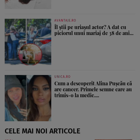
AVANTAJE.RO
Îl știi pe uriașul actor? A dat cu
piciorul unui mariaj de 38 de ani...
UNICA.RO
Cum a descoperit Alina Pușcău că
are cancer. Primele semne care au
trimis-o la medic....
CELE MAI NOI ARTICOLE