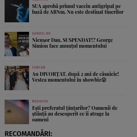
SUA aprobă primul vaccin antigripal pe
bază de ARNm. Nu este destinat tinerilor
GANDUL.RO
Nicușor Dan, SUSPENDAT!? George
Simion face anunțul momentului
CANCAN
Au DIVORȚAT, după 2 ani de căsnicie!
Vestea momentului în showbiz😮
MEDIAFAX
Ești preferatul țânțarilor? Oamenii de
știință au descoperit ce îi atrage la
oameni
RECOMANDĂRI: