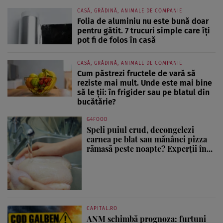
CASĂ, GRĂDINĂ, ANIMALE DE COMPANIE
Folia de aluminiu nu este bună doar
pentru gătit. 7 trucuri simple care îți
pot fi de folos în casă
CASĂ, GRĂDINĂ, ANIMALE DE COMPANIE
Cum păstrezi fructele de vară să
reziste mai mult. Unde este mai bine
să le ții: în frigider sau pe blatul din
bucătărie?
G4FOOD
Speli puiul crud, decongelezi
carnea pe blat sau mănânci pizza
rămasă peste noapte? Experții în...
CAPITAL.RO
ANM schimbă prognoza: furtuni