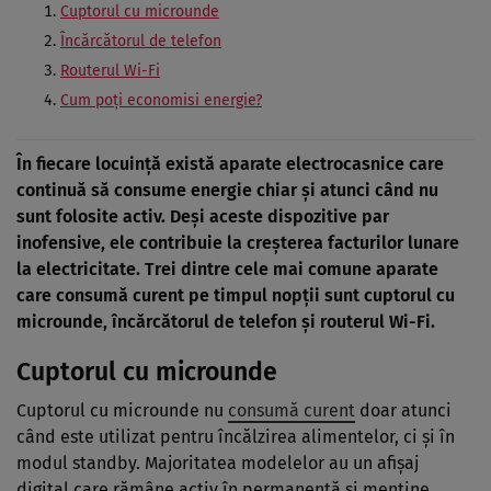
Cuptorul cu microunde
Încărcătorul de telefon
Routerul Wi-Fi
Cum poți economisi energie?
În fiecare locuință există aparate electrocasnice care
continuă să consume energie chiar și atunci când nu
sunt folosite activ. Deși aceste dispozitive par
inofensive, ele contribuie la creșterea facturilor lunare
la electricitate. Trei dintre cele mai comune aparate
care consumă curent pe timpul nopții sunt cuptorul cu
microunde, încărcătorul de telefon și routerul Wi-Fi.
Cuptorul cu microunde
Cuptorul cu microunde nu
consumă curent
doar atunci
când este utilizat pentru încălzirea alimentelor, ci și în
modul standby. Majoritatea modelelor au un afișaj
digital care rămâne activ în permanență și menține