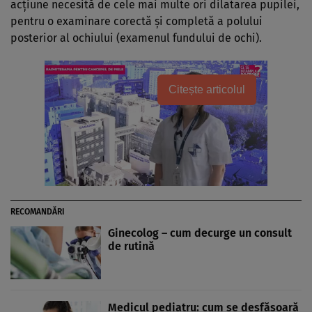
acţiune necesită de cele mai multe ori dilatarea pupilei,
pentru o examinare corectă şi completă a polului
posterior al ochiului (examenul fundului de ochi).
Citește articolul
RECOMANDĂRI
Ginecolog – cum decurge un consult
de rutină
Medicul pediatru: cum se desfăşoară