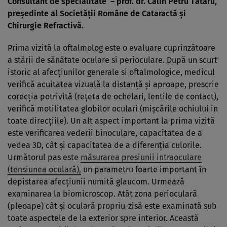
Consultant de specialitate –
prof. dr. Călin Petru Tătaru
,
preşedinte al Societăţii Române de Cataractă şi
Chirurgie Refractivă.
Prima vizită la oftalmolog este o evaluare cuprinzătoare
a stării de sănătate oculare si perioculare. După un scurt
istoric al afecţiunilor generale si oftalmologice, medicul
verifică acuitatea vizuală la distanţă şi aproape, prescrie
corecţia potrivită (reţeta de ochelari, lentile de contact),
verifică motilitatea globilor oculari (mişcările ochiului in
toate direcţiile). Un alt aspect important la prima vizită
este verificarea vederii binoculare, capacitatea de a
vedea 3D, cât şi capacitatea de a diferenţia culorile.
Următorul pas este
măsurarea presiunii intraoculare
(tensiunea oculară),
un parametru foarte important în
depistarea afecţiunii numită glaucom. Urmează
examinarea la biomicroscop. Atât zona perioculară
(pleoape) cât şi oculară propriu-zisă este examinată sub
toate aspectele de la exterior spre interior. Această