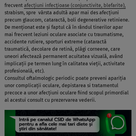
frecvent
afecţiuni infecţioase (conjunctivite, blefarite),
strabism, spre vârsta adultă apar mai des afecţiuni
precum glaucom, cataractă, boli degenerative retiniene.
De menţionat este şi faptul că în rândul tinerilor apar
mai frecvent leziuni oculare asociate cu traumatisme,
accidente rutiere, sporturi extreme (cataractă
traumatică, decolare de retină, plăgi corneene, care
uneori afectează permanent acuitatea vizuală, având
implicaţii pe termen lung în calitatea vieţii, activitate
profesională, etc).
Consultul oftalmologic periodic poate preveni apariţia
unor complicaţii oculare, depistarea si tratamentul
precoce a unor afecţiuni oculare fiind scopul primordial
al acestui consult cu prezervarea vederii.