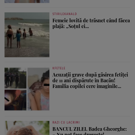
STIRILEKANALD
Femeie lovită de trăsnet când făcea
plajă: „Soțul ei...
KFETELE
Acuzații grave după găsirea fetiței
de 11 ani dispărute în Bacău!
Familia copilei cere imaginile...
RAZI CU LACRIMI
BANCUL ZILEI. Badea Gheorghe:
– Nu pot face dragoste!