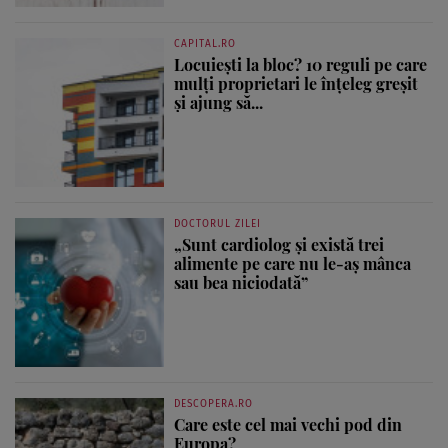
CAPITAL.RO
Locuiești la bloc? 10 reguli pe care
mulți proprietari le înțeleg greșit
și ajung să...
DOCTORUL ZILEI
„Sunt cardiolog și există trei
alimente pe care nu le-aș mânca
sau bea niciodată”
DESCOPERA.RO
Care este cel mai vechi pod din
Europa?