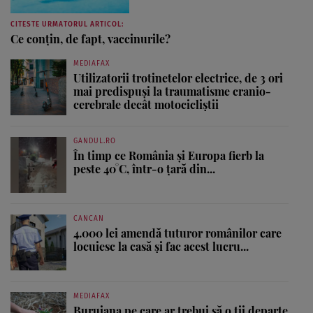
CITESTE URMATORUL ARTICOL:
Ce conţin, de fapt, vaccinurile?
MEDIAFAX
Utilizatorii trotinetelor electrice, de 3 ori
mai predispuși la traumatisme cranio-
cerebrale decât motocicliștii
GANDUL.RO
În timp ce România și Europa fierb la
peste 40°C, într-o țară din...
CANCAN
4.000 lei amendă tuturor românilor care
locuiesc la casă și fac acest lucru...
MEDIAFAX
Buruiana pe care ar trebui să o ții departe