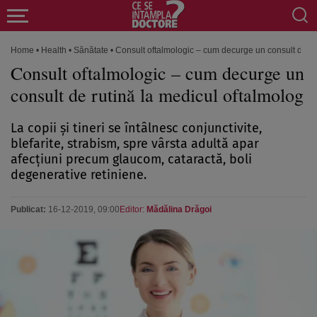
Home
•
Health
•
Sănătate
•
Consult oftalmologic – cum decurge un consult de ru
Consult oftalmologic – cum decurge un
consult de rutină la medicul oftalmolog
La copii şi tineri se întâlnesc conjunctivite,
blefarite, strabism, spre vârsta adultă apar
afecţiuni precum glaucom, cataractă, boli
degenerative retiniene.
Publicat:
16-12-2019, 09:00
Editor:
Mădălina Drăgoi