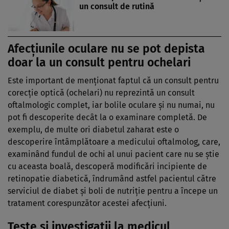
un consult de rutină
Afecţiunile oculare nu se pot depista
doar la un consult pentru ochelari
Este important de menţionat faptul că un consult pentru
corecţie optică (ochelari) nu reprezintă un consult
oftalmologic complet, iar bolile oculare şi nu numai, nu
pot fi descoperite decât la o examinare completă. De
exemplu, de multe ori diabetul zaharat este o
descoperire întâmplătoare a medicului oftalmolog, care,
examinând fundul de ochi al unui pacient care nu se ştie
cu aceasta boală, descoperă modificări incipiente de
retinopatie diabetică, îndrumând astfel pacientul către
serviciul de diabet şi boli de nutriţie pentru a începe un
tratament corespunzător acestei afecţiuni.
Teste şi investigaţii la medicul