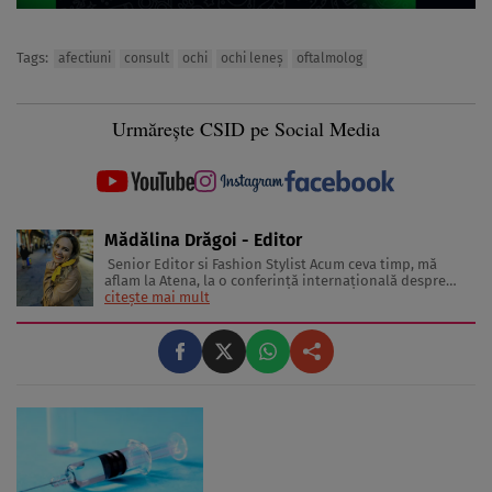
Tags:
afectiuni
consult
ochi
ochi leneş
oftalmolog
Urmărește CSID pe Social Media
Mădălina Drăgoi - Editor
Senior Editor si Fashion Stylist Acum ceva timp, mă
aflam la Atena, la o conferinţă internaţională despre
frumuseţe şi industria de profil. În sală erau jurnaliste
citește mai mult
din toată Europa. Reprezentau în special presa glossy.
Multe dintre ele erau parcă scoase din paginile
revistelor pentru ...