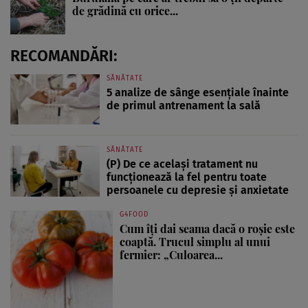
de grădină cu orice...
RECOMANDĂRI:
SĂNĂTATE
5 analize de sânge esențiale înainte
de primul antrenament la sală
SĂNĂTATE
(P) De ce același tratament nu
funcționează la fel pentru toate
persoanele cu depresie și anxietate
G4FOOD
Cum îți dai seama dacă o roșie este
coaptă. Trucul simplu al unui
fermier: „Culoarea...