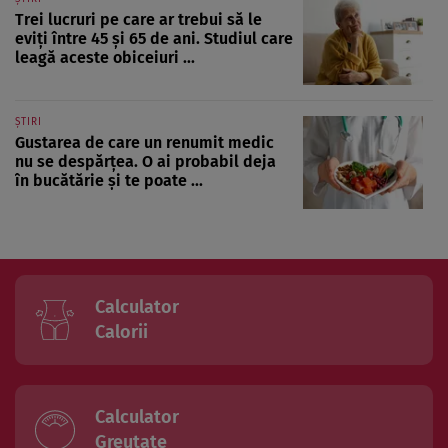
Trei lucruri pe care ar trebui să le
eviți între 45 și 65 de ani. Studiul care
leagă aceste obiceiuri ...
ȘTIRI
Gustarea de care un renumit medic
nu se despărțea. O ai probabil deja
în bucătărie și te poate ...
Calculator
Calorii
Calculator
Greutate