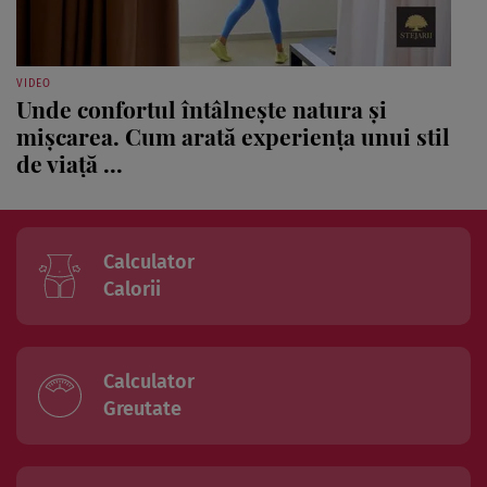
VIDEO
Unde confortul întâlnește natura și
mișcarea. Cum arată experiența unui stil
de viață ...
Calculator
Calorii
Calculator
Greutate