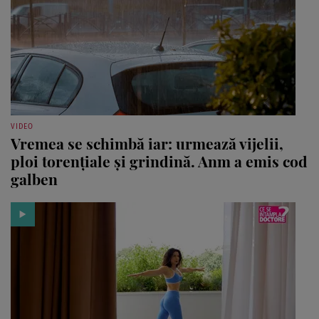
VIDEO
Vremea se schimbă iar: urmează vijelii,
ploi torențiale și grindină. Anm a emis cod
galben