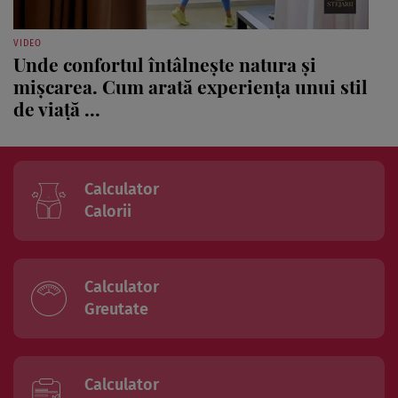
VIDEO
Unde confortul întâlnește natura și
mișcarea. Cum arată experiența unui stil
de viață ...
Calculator
Calorii
Calculator
Greutate
Calculator