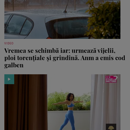
VIDEO
Vremea se schimbă iar: urmează vijelii,
ploi torențiale și grindină. Anm a emis cod
galben