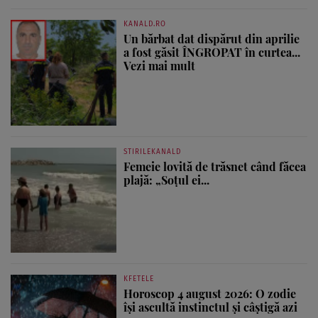
KANALD.RO
Un bărbat dat dispărut din aprilie
a fost găsit ÎNGROPAT în curtea...
Vezi mai mult
STIRILEKANALD
Femeie lovită de trăsnet când făcea
plajă: „Soțul ei...
KFETELE
Horoscop 4 august 2026: O zodie
își ascultă instinctul și câștigă azi