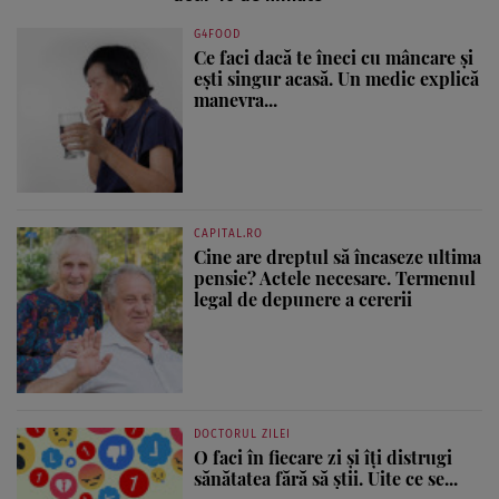
G4FOOD
Ce faci dacă te îneci cu mâncare și
ești singur acasă. Un medic explică
manevra...
CAPITAL.RO
Cine are dreptul să încaseze ultima
pensie? Actele necesare. Termenul
legal de depunere a cererii
DOCTORUL ZILEI
O faci în fiecare zi și îți distrugi
sănătatea fără să știi. Uite ce se...