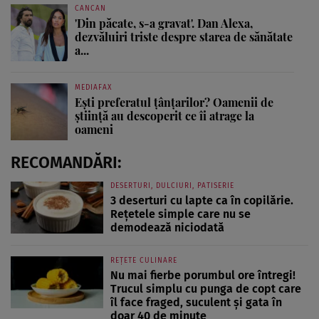
CANCAN
'Din păcate, s-a gravat'. Dan Alexa,
dezvăluiri triste despre starea de sănătate
a...
MEDIAFAX
Ești preferatul țânțarilor? Oamenii de
știință au descoperit ce îi atrage la
oameni
RECOMANDĂRI:
DESERTURI, DULCIURI, PATISERIE
3 deserturi cu lapte ca în copilărie.
Rețetele simple care nu se
demodează niciodată
REȚETE CULINARE
Nu mai fierbe porumbul ore întregi!
Trucul simplu cu punga de copt care
îl face fraged, suculent și gata în
doar 40 de minute