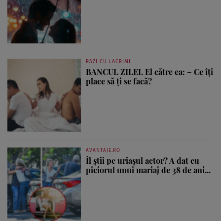
RAZI CU LACRIMI
BANCUL ZILEI. El către ea: – Ce îți
place să ți se facă?
AVANTAJE.RO
Îl știi pe uriașul actor? A dat cu
piciorul unui mariaj de 38 de ani...