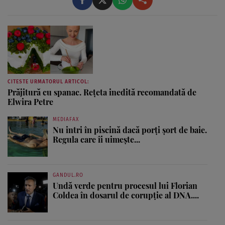
CITESTE URMATORUL ARTICOL:
Prăjitură cu spanac. Rețeta inedită recomandată de
Elwira Petre
MEDIAFAX
Nu intri în piscină dacă porți șort de baie.
Regula care îi uimește...
GANDUL.RO
Undă verde pentru procesul lui Florian
Coldea în dosarul de corupție al DNA....