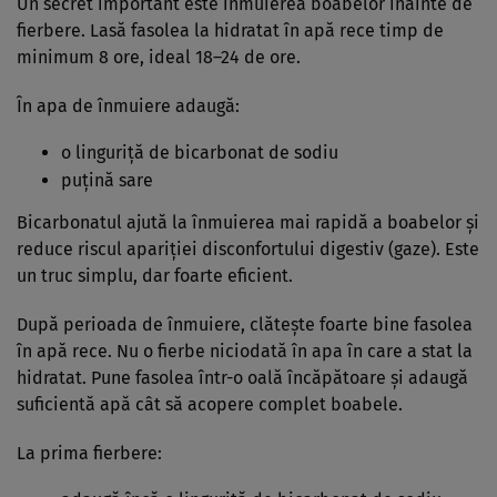
Un secret important este înmuierea boabelor înainte de
fierbere. Lasă fasolea la hidratat în apă rece timp de
minimum 8 ore, ideal 18–24 de ore.
În apa de înmuiere adaugă:
o linguriță de bicarbonat de sodiu
puțină sare
Bicarbonatul ajută la înmuierea mai rapidă a boabelor și
reduce riscul apariției disconfortului digestiv (gaze). Este
un truc simplu, dar foarte eficient.
După perioada de înmuiere, clătește foarte bine fasolea
în apă rece. Nu o fierbe niciodată în apa în care a stat la
hidratat. Pune fasolea într-o oală încăpătoare și adaugă
suficientă apă cât să acopere complet boabele.
La prima fierbere: