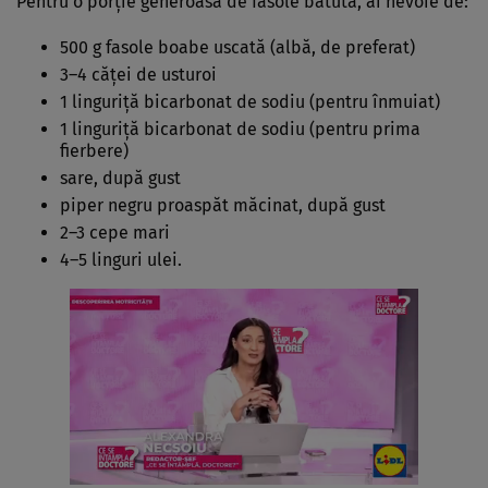
Pentru o porție generoasă de fasole bătută, ai nevoie de:
500 g fasole boabe uscată (albă, de preferat)
3–4 căței de usturoi
1 linguriță bicarbonat de sodiu (pentru înmuiat)
1 linguriță bicarbonat de sodiu (pentru prima
fierbere)
sare, după gust
piper negru proaspăt măcinat, după gust
2–3 cepe mari
4–5 linguri ulei.