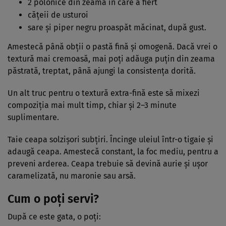
2 polonice din zeama în care a fiert
cățeii de usturoi
sare și piper negru proaspăt măcinat, după gust.
Amestecă până obții o pastă fină și omogenă. Dacă vrei o
textură mai cremoasă, mai poți adăuga puțin din zeama
păstrată, treptat, până ajungi la consistența dorită.
Un alt truc pentru o textură extra-fină este să mixezi
compoziția mai mult timp, chiar și 2–3 minute
suplimentare.
Taie ceapa solzișori subțiri. Încinge uleiul într-o tigaie și
adaugă ceapa. Amestecă constant, la foc mediu, pentru a
preveni arderea. Ceapa trebuie să devină aurie și ușor
caramelizată, nu maronie sau arsă.
Cum o poți servi?
După ce este gata, o poți: