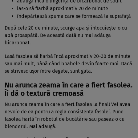
adaugă încă o linguriță de bicarbonat de sodiu
las-o să fiarbă aproximativ 20 de minute
îndepărtează spuma care se formează la suprafață
După cele 20 de minute, scurge apa și înlocuiește-o cu
apă proaspătă. De această dată nu mai adăuga
bicarbonat.
Lasă fasolea să fiarbă încă aproximativ 20–30 de minute
sau mai mult, până când boabele devin foarte moi. Dacă
se strivesc ușor între degete, sunt gata.
Nu arunca zeama în care a fiert fasolea.
Îi dă o textură cremoasă
Nu arunca zeama în care a fiert fasolea la final! Vei avea
nevoie de ea pentru a regla consistența fasolei. Pune
fasolea fiartă în robotul de bucătărie sau paseaz-o cu
blenderul. Mai adaugă: