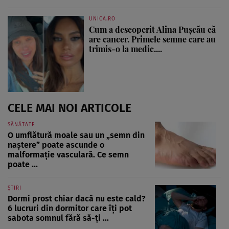
UNICA.RO
Cum a descoperit Alina Pușcău că
are cancer. Primele semne care au
trimis-o la medic....
CELE MAI NOI ARTICOLE
SĂNĂTATE
O umflătură moale sau un „semn din
naștere” poate ascunde o
malformație vasculară. Ce semn
poate ...
ȘTIRI
Dormi prost chiar dacă nu este cald?
6 lucruri din dormitor care îți pot
sabota somnul fără să-ți ...