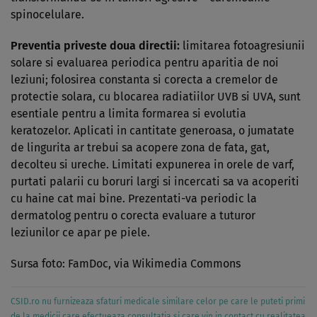
spinocelulare.
Preventia priveste doua directii:
limitarea fotoagresiunii
solare si evaluarea periodica pentru aparitia de noi
leziuni; folosirea constanta si corecta a cremelor de
protectie solara, cu blocarea radiatiilor UVB si UVA, sunt
esentiale pentru a limita formarea si evolutia
keratozelor. Aplicati in cantitate generoasa, o jumatate
de lingurita ar trebui sa acopere zona de fata, gat,
decolteu si ureche. Limitati expunerea in orele de varf,
purtati palarii cu boruri largi si incercati sa va acoperiti
cu haine cat mai bine. Prezentati-va periodic la
dermatolog pentru o corecta evaluare a tuturor
leziunilor ce apar pe piele.
Sursa foto: FamDoc, via Wikimedia Commons
CSID.ro nu furnizeaza sfaturi medicale similare celor pe care le puteti primi
de la medicii care efectueaza consultatia si care vin in contact cu realitatea