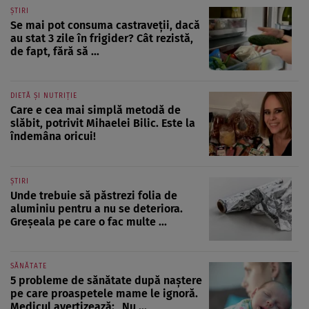
ȘTIRI
Se mai pot consuma castraveții, dacă
au stat 3 zile în frigider? Cât rezistă,
de fapt, fără să ...
DIETĂ ȘI NUTRIȚIE
Care e cea mai simplă metodă de
slăbit, potrivit Mihaelei Bilic. Este la
îndemâna oricui!
ȘTIRI
Unde trebuie să păstrezi folia de
aluminiu pentru a nu se deteriora.
Greșeala pe care o fac multe ...
SĂNĂTATE
5 probleme de sănătate după naștere
pe care proaspetele mame le ignoră.
Medicul avertizează: „Nu ...