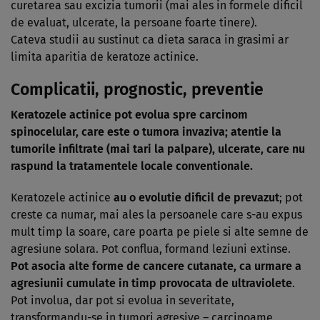
curetarea sau excizia tumorii (mai ales in formele dificil
de evaluat, ulcerate, la persoane foarte tinere).
Cateva studii au sustinut ca dieta saraca in grasimi ar
limita aparitia de keratoze actinice.
Complicatii, prognostic, preventie
Keratozele actinice pot evolua spre carcinom
spinocelular, care este o tumora invaziva; atentie la
tumorile infiltrate (mai tari la palpare), ulcerate, care nu
raspund la tratamentele locale conventionale.
Keratozele actinice
au o evolutie dificil de prevazut
; pot
creste ca numar, mai ales la persoanele care s-au expus
mult timp la soare, care poarta pe piele si alte semne de
agresiune solara. Pot conflua, formand leziuni extinse.
Pot asocia alte forme de
cancere cutanate
, ca urmare a
agresiunii cumulate in timp provocata de ultraviolete
.
Pot involua, dar pot si evolua in severitate,
transformandu-se in tumori agresive – carcinoame