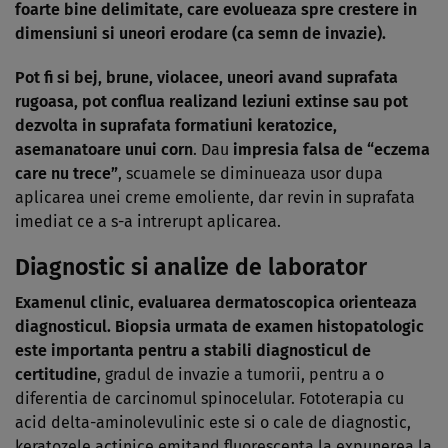
foarte bine delimitate, care evolueaza spre crestere in
dimensiuni si uneori erodare (ca semn de invazie).
Pot fi si bej, brune, violacee, uneori avand suprafata
rugoasa, pot conflua realizand leziuni extinse sau pot
dezvolta in suprafata formatiuni keratozice,
asemanatoare unui corn
. Dau
impresia falsa de “eczema
care nu trece”
, scuamele se diminueaza usor dupa
aplicarea unei creme emoliente, dar revin in suprafata
imediat ce a s-a intrerupt aplicarea.
Diagnostic si analize de laborator
Examenul clinic, evaluarea dermatoscopica orienteaza
diagnosticul. Biopsia urmata de examen histopatologic
este importanta pentru a stabili diagnosticul de
certitudine
, gradul de invazie a tumorii, pentru a o
diferentia de carcinomul spinocelular. Fototerapia cu
acid delta-aminolevulinic este si o cale de diagnostic,
keratozele actinice emitand fluorescenta la expunerea la