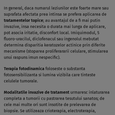
In general, daca numarul leziunilor este foarte mare sau
suprafata afectata prea intinsa se prefera aplicarea de
tratamentelor topice
; au avantajul de a fi mai putin
invazive, insa necesita o durata mai lunga de aplicare,
pot asocia iritatie, disconfort local. Imiquimodul, 5
fluoro-uracilul, diclofenacul sau ingenolul mebutat
determina disparitia keratozelor actinice prin diferite
mecanisme (stoparea proliferararii celulare, stimularea
unui raspuns imun nespecific).
Terapia fotodinamica
foloseste o substanta
fotosensibilizanta si lumina vizibila care tinteste
celulele tumorale.
Modalitatile invazive de tratament
urmaresc inlaturarea
completa a tumorii cu pastrarea tesutului sanatos; de
cele mai multe ori sunt insotite de prelevarea de
biopsie. Se utilizeaza crioterapia, electroterapia,