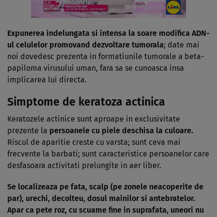
Expunerea indelungata si intensa la soare modifica ADN-
ul celulelor promovand
dezvoltare tumorala
; date mai
noi dovedesc prezenta in formatiunile tumorale a beta-
papiloma virusului uman, fara sa se cunoasca insa
implicarea lui directa.
Simptome de keratoza actinica
Keratozele actinice sunt aproape in exclusivitate
prezente la
persoanele cu piele deschisa la culoare.
Riscul de aparitie creste cu varsta; sunt ceva mai
frecvente la barbati; sunt caracteristice persoanelor care
desfasoara activitati prelungite in aer liber.
Se localizeaza pe fata, scalp (pe zonele neacoperite de
par), urechi, decolteu, dosul mainilor si antebratelor.
Apar ca pete roz, cu scuame fine in suprafata, uneori nu