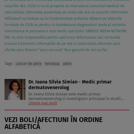
cazurilor dvs. CSID.ro nu isi propune sa inlocuiasca consultul medical de
specialitate, informatia prezentata pe acest site are un caracter informativ.
Utilizatorii nu trebuie sa isi fundamenteze actiunile viitoare pe sfaturile
furnizate de CSID.ro, pentru ca intotdeauna diagnosticul medical necesita
consultarea in persoana a unui medic specialist. GÂNDUL MEDIA NETWORK
SRL nu este responsabila pentru aplicarea defectuoasa sau nereusita
vreunui tratament. Informatiile de pe site si materialele aferente sunt
oferite spre folosire "asa cum sunt" fara garantii de nici un fel.
Tags:
cancer de piele
keratoza
piele
Dr. Ioana Silvia Simian - Medic primar
dermatovenerolog
Dr. Ioana Silvia Simian este medic primar
dermatovenerolog si investigator principal in studii
clinice desfasurate in domeniul produselor cosmetice si
citește mai mult
dermatocosmetice. Absolventa a Facultatii de Medicina
Carol Davila, Dr. Ioana Silvia Simian si-a continuat
pregatirea in rezidentiat in cadrul Clinicii ...
VEZI BOLI/AFECTIUNI ÎN ORDINE
ALFABETICĂ