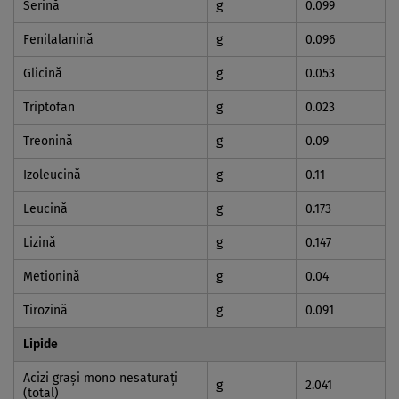
Serină
g
0.099
Fenilalanină
g
0.096
Glicină
g
0.053
Triptofan
g
0.023
Treonină
g
0.09
Izoleucină
g
0.11
Leucină
g
0.173
Lizină
g
0.147
Metionină
g
0.04
Tirozină
g
0.091
Lipide
Acizi graşi mono nesaturaţi
g
2.041
(total)