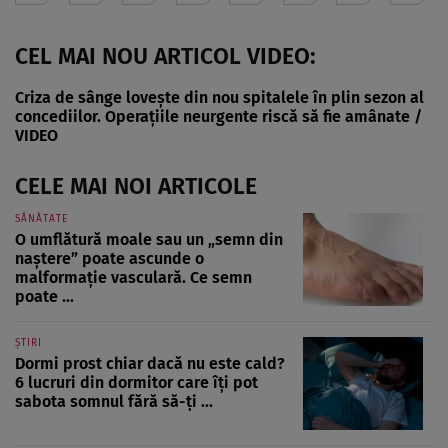
CEL MAI NOU ARTICOL VIDEO:
Criza de sânge lovește din nou spitalele în plin sezon al
concediilor. Operațiile neurgente riscă să fie amânate /
VIDEO
CELE MAI NOI ARTICOLE
SĂNĂTATE
O umflătură moale sau un „semn din
naștere” poate ascunde o
malformație vasculară. Ce semn
poate ...
ȘTIRI
Dormi prost chiar dacă nu este cald?
6 lucruri din dormitor care îți pot
sabota somnul fără să-ți ...