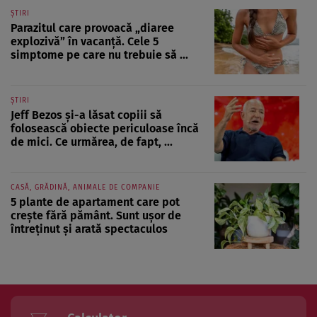
ȘTIRI
Parazitul care provoacă „diaree
explozivă” în vacanță. Cele 5
simptome pe care nu trebuie să ...
ȘTIRI
Jeff Bezos și-a lăsat copiii să
folosească obiecte periculoase încă
de mici. Ce urmărea, de fapt, ...
CASĂ, GRĂDINĂ, ANIMALE DE COMPANIE
5 plante de apartament care pot
crește fără pământ. Sunt ușor de
întreținut și arată spectaculos