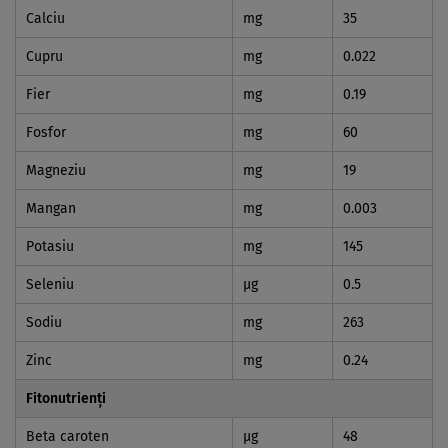
Calciu
mg
35
Cupru
mg
0.022
Fier
mg
0.19
Fosfor
mg
60
Magneziu
mg
19
Mangan
mg
0.003
Potasiu
mg
145
Seleniu
µg
0.5
Sodiu
mg
263
Zinc
mg
0.24
Fitonutrienți
Beta caroten
µg
48