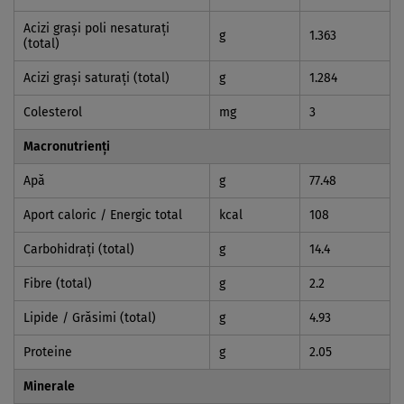
Acizi graşi poli nesaturaţi
g
1.363
(total)
Acizi graşi saturaţi (total)
g
1.284
Colesterol
mg
3
Macronutrienți
Apă
g
77.48
Aport caloric / Energic total
kcal
108
Carbohidraţi (total)
g
14.4
Fibre (total)
g
2.2
Lipide / Grăsimi (total)
g
4.93
Proteine
g
2.05
Minerale