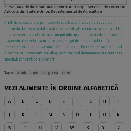
Sursa:
Baza de date naţională pentru nutrienţi - Serviciul de Cercetare
Agricolă din Statele Unite, Departamentul de Agricultură
ATENTIE: Csid.ro ofera prin aceasta rubrica de intrebari si raspunsuri
informatii despre sanatate, sfaturile avizate ale medicilor si specialistilor
de aici au un scop informativ si nu pot inlocui consultul medical direct sau
diagnosticul rezultat ca urmare a investigatiilor de specialitate. Va
recomandam ca pe langa sfaturile si raspunsurile citite aici sa consultati
direct pentru tratament sau diagnostic medicul dumneavoastra curent sau
specialistii nostrii colaboratori.
Tags:
cartofi
lapte
margarina
piure
VEZI ALIMENTE ÎN ORDINE ALFABETICĂ
A
B
C
D
E
F
G
H
I
J
K
L
M
N
O
P
Q
R
S
T
U
V
W
X
Y
Z