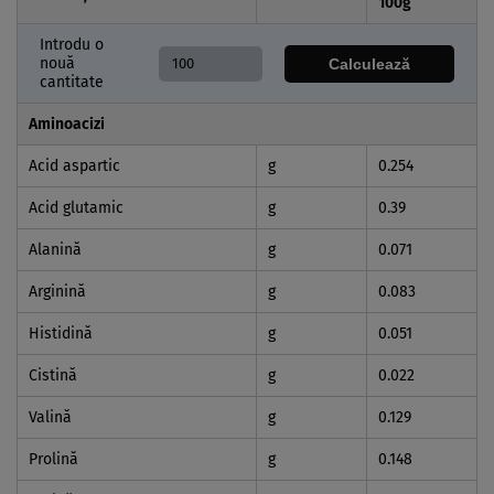
100
g
Introdu o
nouă
Calculează
cantitate
Aminoacizi
Acid aspartic
g
0.254
Acid glutamic
g
0.39
Alanină
g
0.071
Arginină
g
0.083
Histidină
g
0.051
Cistină
g
0.022
Valină
g
0.129
Prolină
g
0.148