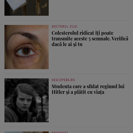
DOCTORUL ZILEI
Colesterolul ridicat îți poate
transmite aceste 5 semnale. Verifică
dacă le ai și tu
DESCOPERA.RO
Studenta care a sfidat regimul lui
Hitler și a plătit cu viața