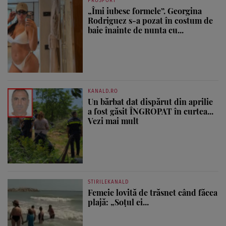
PROSPORT
„Îmi iubesc formele”. Georgina
Rodriguez s-a pozat în costum de
baie înainte de nunta cu...
KANALD.RO
Un bărbat dat dispărut din aprilie
a fost găsit ÎNGROPAT în curtea...
Vezi mai mult
STIRILEKANALD
Femeie lovită de trăsnet când făcea
plajă: „Soțul ei...