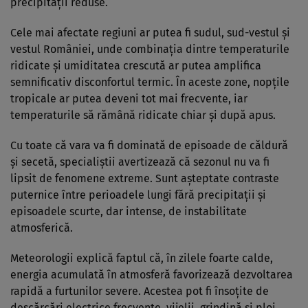
precipitații reduse.
Cele mai afectate regiuni ar putea fi sudul, sud-vestul și
vestul României, unde combinația dintre temperaturile
ridicate și umiditatea crescută ar putea amplifica
semnificativ disconfortul termic. În aceste zone, nopțile
tropicale ar putea deveni tot mai frecvente, iar
temperaturile să rămână ridicate chiar și după apus.
Cu toate că vara va fi dominată de episoade de căldură
și secetă, specialiștii avertizează că sezonul nu va fi
lipsit de fenomene extreme. Sunt așteptate contraste
puternice între perioadele lungi fără precipitații și
episoadele scurte, dar intense, de instabilitate
atmosferică.
Meteorologii explică faptul că, în zilele foarte calde,
energia acumulată în atmosferă favorizează dezvoltarea
rapidă a furtunilor severe. Acestea pot fi însoțite de
descărcări electrice frecvente, vijelii, grindină și ploi