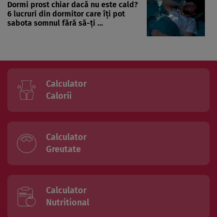
Dormi prost chiar dacă nu este cald?
6 lucruri din dormitor care îți pot
sabota somnul fără să-ți ...
Calculator
Calorii
Calculator
Greutate
Calculator
Nutritional