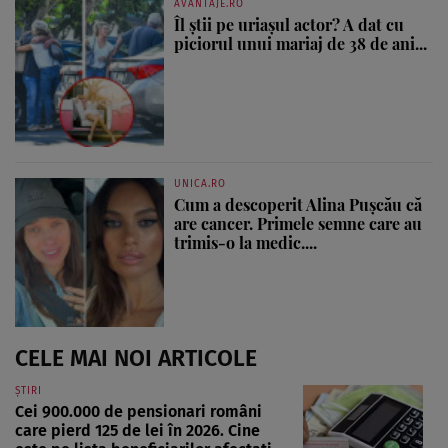
AVANTAJE.RO
Îl știi pe uriașul actor? A dat cu
piciorul unui mariaj de 38 de ani...
UNICA.RO
Cum a descoperit Alina Pușcău că
are cancer. Primele semne care au
trimis-o la medic....
CELE MAI NOI ARTICOLE
ȘTIRI
Cei 900.000 de pensionari români
care pierd 125 de lei în 2026. Cine