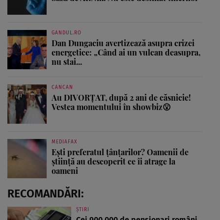
GANDUL.RO
Dan Dungaciu avertizează asupra crizei
energetice: „Când ai un vulcan deasupra,
nu stai...
CANCAN
Au DIVORȚAT, după 2 ani de căsnicie!
Vestea momentului în showbiz😮
MEDIAFAX
Ești preferatul țânțarilor? Oamenii de
știință au descoperit ce îi atrage la
oameni
RECOMANDĂRI:
ȘTIRI
Cei 900.000 de pensionari români