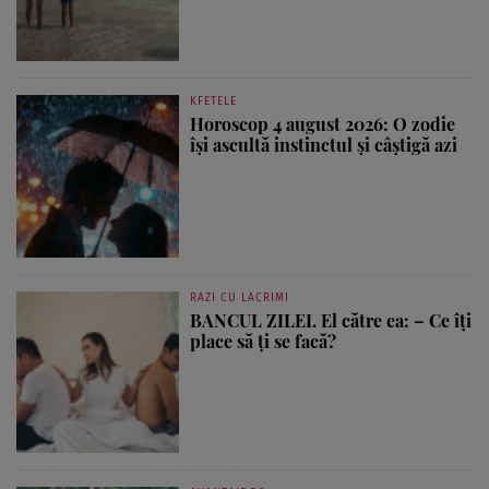
KFETELE
Horoscop 4 august 2026: O zodie
își ascultă instinctul și câștigă azi
RAZI CU LACRIMI
BANCUL ZILEI. El către ea: – Ce îți
place să ți se facă?