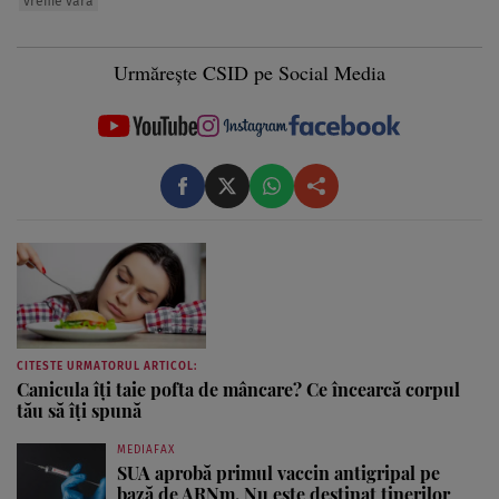
vreme vara
Urmărește CSID pe Social Media
CITESTE URMATORUL ARTICOL:
Canicula îți taie pofta de mâncare? Ce încearcă corpul
tău să îți spună
MEDIAFAX
SUA aprobă primul vaccin antigripal pe
bază de ARNm. Nu este destinat tinerilor