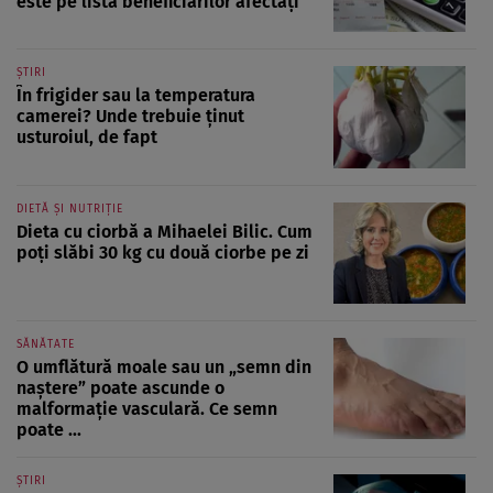
este pe lista beneficiarilor afectați
ȘTIRI
În frigider sau la temperatura
camerei? Unde trebuie ținut
usturoiul, de fapt
DIETĂ ȘI NUTRIȚIE
Dieta cu ciorbă a Mihaelei Bilic. Cum
poți slăbi 30 kg cu două ciorbe pe zi
SĂNĂTATE
O umflătură moale sau un „semn din
naștere” poate ascunde o
malformație vasculară. Ce semn
poate ...
ȘTIRI