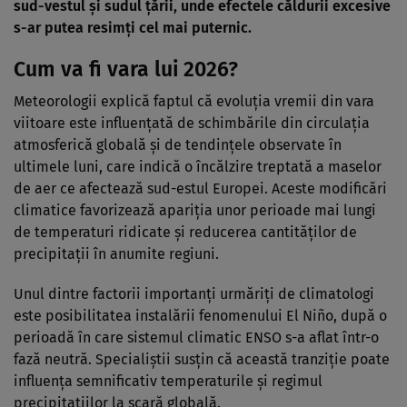
sud-vestul și sudul țării, unde efectele căldurii excesive
s-ar putea resimți cel mai puternic.
Cum va fi vara lui 2026?
Meteorologii explică faptul că evoluția vremii din vara
viitoare este influențată de schimbările din circulația
atmosferică globală și de tendințele observate în
ultimele luni, care indică o încălzire treptată a maselor
de aer ce afectează sud-estul Europei. Aceste modificări
climatice favorizează apariția unor perioade mai lungi
de temperaturi ridicate și reducerea cantităților de
precipitații în anumite regiuni.
Unul dintre factorii importanți urmăriți de climatologi
este posibilitatea instalării fenomenului El Niño, după o
perioadă în care sistemul climatic ENSO s-a aflat într-o
fază neutră. Specialiștii susțin că această tranziție poate
influența semnificativ temperaturile și regimul
precipitațiilor la scară globală.