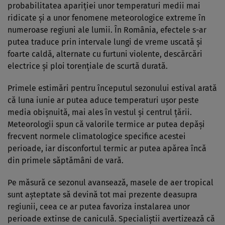
probabilitatea apariției unor temperaturi medii mai
ridicate și a unor fenomene meteorologice extreme în
numeroase regiuni ale lumii. În România, efectele s-ar
putea traduce prin intervale lungi de vreme uscată și
foarte caldă, alternate cu furtuni violente, descărcări
electrice și ploi torențiale de scurtă durată.
Primele estimări pentru începutul sezonului estival arată
că luna iunie ar putea aduce temperaturi ușor peste
media obișnuită, mai ales în vestul și centrul țării.
Meteorologii spun că valorile termice ar putea depăși
frecvent normele climatologice specifice acestei
perioade, iar disconfortul termic ar putea apărea încă
din primele săptămâni de vară.
Pe măsură ce sezonul avansează, masele de aer tropical
sunt așteptate să devină tot mai prezente deasupra
regiunii, ceea ce ar putea favoriza instalarea unor
perioade extinse de caniculă. Specialiștii avertizează că