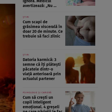
ignoră. Medicul
avertizează: „Nu ...
ȘTIRI
Cum scapi de
grăsimea viscerală în
doar 20 de minute. Ce
trebuie să faci zilnic
ȘTIRI
Datoria karmică: 3
semne că îți plătești
păcatele dintr-o
viață anterioară prin
actualul partener
PSIHOLOGIE ȘI CARIERĂ
Cum să crești un
copil inteligent
emoțional. 4 greșeli
pe care părinții le fac