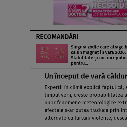
RECOMANDĂRI
Singura zodie care atrage 
ca un magnet în vara 2026.
Stabilitate și noi începutur
pentru…
Un început de vară căldu
Experții în climă explică faptul că
timpul verii, crește probabilitatea 
unor fenomene meteorologice extre
efectele s-ar putea traduce prin in
alternate cu furtuni violente, descă