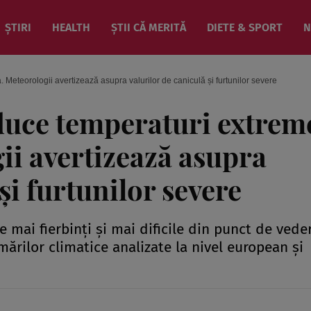
ȘTIRI
HEALTH
ȘTII CĂ MERITĂ
DIETE & SPORT
N
Meteorologii avertizează asupra valurilor de caniculă și furtunilor severe
duce temperaturi extrem
i avertizează asupra
și furtunilor severe
 mai fierbinți și mai dificile din punct de vede
imărilor climatice analizate la nivel european și