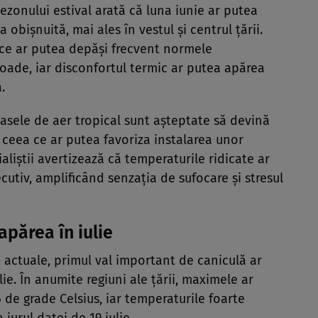
ezonului estival arată că luna iunie ar putea
bișnuită, mai ales în vestul și centrul țării.
ice ar putea depăși frecvent normele
ioade, iar disconfortul termic ar putea apărea
.
sele de aer tropical sunt așteptate să devină
 ceea ce ar putea favoriza instalarea unor
aliștii avertizează că temperaturile ridicate ar
cutiv, amplificând senzația de sufocare și stresul
apărea în iulie
 actuale, primul val important de caniculă ar
lie. În anumite regiuni ale țării, maximele ar
 de grade Celsius, iar temperaturile foarte