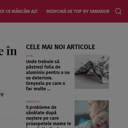
OI CE MÂNCĂM AZI
MEDICINĂ DE TOP BY SANADOR
e în
CELE MAI NOI ARTICOLE
ȘTIRI
Unde trebuie să
păstrezi folia de
aluminiu pentru a nu
se deteriora.
Greșeala pe care o
fac multe ...
re
SĂNĂTATE
5 probleme de
sănătate după
naștere pe care
proaspetele mame le