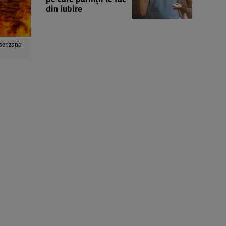
din iubire
 senzația