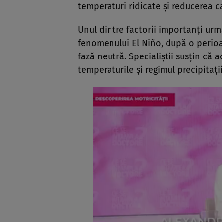
temperaturi ridicate și reducerea ca
Unul dintre factorii importanți urmă
fenomenului El Niño, după o perioad
fază neutră. Specialiștii susțin că 
temperaturile și regimul precipitații