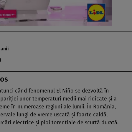
banii
i
ros
, atunci când fenomenul El Niño se dezvoltă în
apariției unor temperaturi medii mai ridicate și a
me în numeroase regiuni ale lumii. În România,
tervale lungi de vreme uscată și foarte caldă,
rcări electrice și ploi torențiale de scurtă durată.