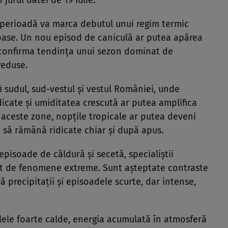
jurul datei de 19 iulie.
 perioadă va marca debutul unui regim termic
roase. Un nou episod de caniculă ar putea apărea
 ar confirma tendința unui sezon dominat de
reduse.
i sudul, sud-vestul și vestul României, unde
icate și umiditatea crescută ar putea amplifica
n aceste zone, nopțile tropicale ar putea deveni
e să rămână ridicate chiar și după apus.
episoade de căldură și secetă, specialiștii
psit de fenomene extreme. Sunt așteptate contraste
ă precipitații și episoadele scurte, dar intense,
zilele foarte calde, energia acumulată în atmosferă