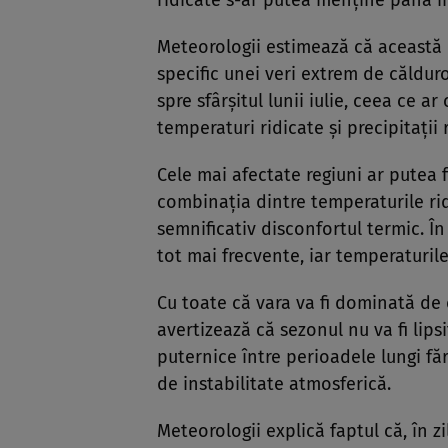
ridicate s-ar putea menține până în 
Meteorologii estimează că această
specific unei veri extrem de căldu
spre sfârșitul lunii iulie, ceea ce
temperaturi ridicate și precipitații 
Cele mai afectate regiuni ar putea f
combinația dintre temperaturile rid
semnificativ disconfortul termic. Î
tot mai frecvente, iar temperaturil
Cu toate că vara va fi dominată de 
avertizează că sezonul nu va fi li
puternice între perioadele lungi făr
de instabilitate atmosferică.
Meteorologii explică faptul că, în 