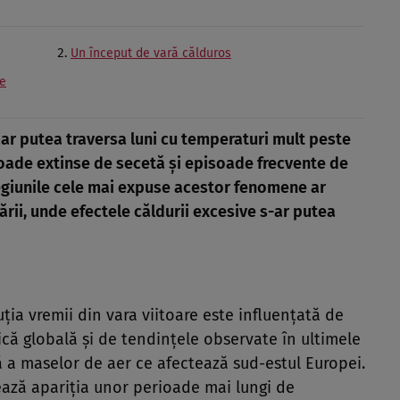
Un început de vară călduros
ie
 ar putea traversa luni cu temperaturi mult peste
ioade extinse de secetă și episoade frecvente de
egiunile cele mai expuse acestor fenomene ar
țării, unde efectele căldurii excesive s-ar putea
ția vremii din vara viitoare este influențată de
ică globală și de tendințele observate în ultimele
tă a maselor de aer ce afectează sud-estul Europei.
ează apariția unor perioade mai lungi de