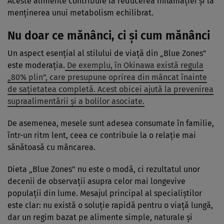
Aceste alimente contribuie la reducerea inflamației și la
menținerea unui metabolism echilibrat.
Nu doar ce mănânci, ci și cum mănânci
Un aspect esențial al stilului de viață din „Blue Zones”
este moderația.
De exemplu, în Okinawa există regula
„80% plin”, care presupune oprirea din mâncat înainte
de sațietatea completă. Acest obicei ajută la prevenirea
supraalimentării și a bolilor asociate.
De asemenea, mesele sunt adesea consumate în familie,
într-un ritm lent, ceea ce contribuie la o relație mai
sănătoasă cu mâncarea.
Dieta „Blue Zones” nu este o modă, ci rezultatul unor
decenii de observații asupra celor mai longevive
populații din lume. Mesajul principal al specialiștilor
este clar: nu există o soluție rapidă pentru o viață lungă,
dar un regim bazat pe alimente simple, naturale și