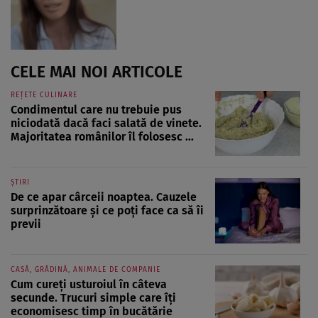
CELE MAI NOI ARTICOLE
REȚETE CULINARE
Condimentul care nu trebuie pus
niciodată dacă faci salată de vinete.
Majoritatea românilor îl folosesc ...
ȘTIRI
De ce apar cârceii noaptea. Cauzele
surprinzătoare și ce poți face ca să îi
previi
CASĂ, GRĂDINĂ, ANIMALE DE COMPANIE
Cum cureți usturoiul în câteva
secunde. Trucuri simple care îți
economisesc timp în bucătărie