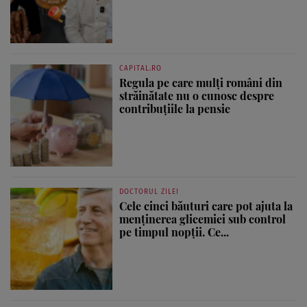
CAPITAL.RO
Regula pe care mulți români din
străinătate nu o cunosc despre
contribuțiile la pensie
DOCTORUL ZILEI
Cele cinci băuturi care pot ajuta la
menținerea glicemiei sub control
pe timpul nopții. Ce...