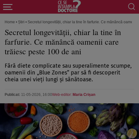
Home
•
Știri
•
Secretul longevității, chiar la tine în farfurie. Ce mănâncă oamenii
Secretul longevității, chiar la tine în
farfurie. Ce mănâncă oamenii care
trăiesc peste 100 de ani
Fără diete complicate sau superalimente scumpe,
oamenii din „Blue Zones” par să fi descoperit
cheia unei vieți lungi și sănătoase.
Publicat:
11-05-2026, 16:00
Web-editor:
Maria Crișan