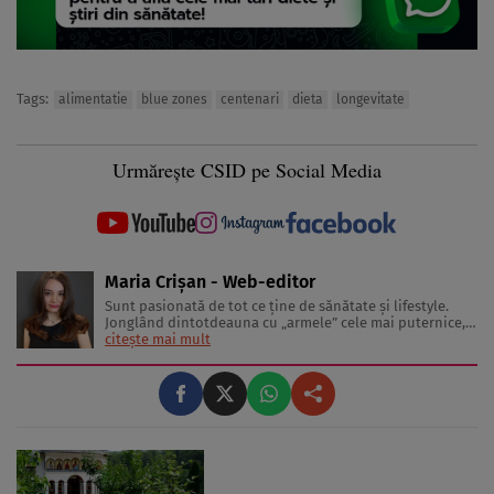
Tags:
alimentatie
blue zones
centenari
dieta
longevitate
Urmărește CSID pe Social Media
Maria Crișan - Web-editor
Sunt pasionată de tot ce ține de sănătate și lifestyle.
Jonglând dintotdeauna cu „armele” cele mai puternice,
cuvintele, îmi place să împărtășesc cu cititorii diverse
citește mai mult
sfaturi și idei despre tot ceea ce înseamnă o viață trăită
sănătos și frumos. Lucrez în jurnalism de 3 ani, ...