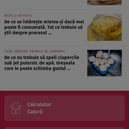
DIETĂ ȘI NUTRIȚIE
De ce se întărește mierea și dacă mai
poate fi consumată. Tot ce trebuie să
știi despre procesul ...
CASĂ, GRĂDINĂ, ANIMALE DE COMPANIE
De ce nu trebuie să speli ciupercile
sub jet puternic de apă. Greșeala
care le poate schimba gustul ...
Calculator
Calorii