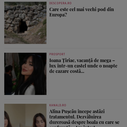
DESCOPERA.RO
Care este cel mai vechi pod din
Europa?
PROSPORT
Ioana Țiriac, vacanță de mega –
lux într-un castel unde o noapte
de cazare costă...
KANALD.RO
Alina Pușcău începe astăzi
tratamentul. Dezvăluirea
dureroasă despre boala cu care se