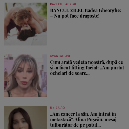
RAZI CU LACRIMI
BANCUL ZILEI. Badea Gheorghe:
– Nu pot face dragoste!
AVANTAJE.RO
Cum arată vedeta noastră, după ce
și-a făcut lifting facial: „Am purtat
ochelari de soare...
UNICA.RO
„Am cancer la sân. Am intrat în
metastază”. Alina Pușcău, mesaj
tulburător de pe patul...