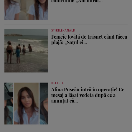
confruntă: „Am intrat...
STIRILEKANALD
Femeie lovită de trăsnet când făcea
plajă: „Soțul ei...
KFETELE
Alina Pușcău intră în operație! Ce
mesaj a lăsat vedeta după ce a
anunțat că...