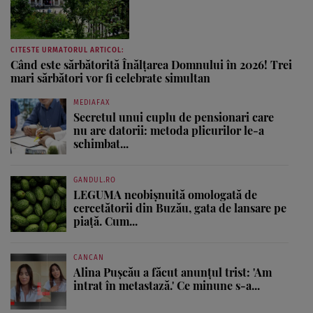
CITESTE URMATORUL ARTICOL:
Când este sărbătorită Înălțarea Domnului în 2026! Trei
mari sărbători vor fi celebrate simultan
MEDIAFAX
Secretul unui cuplu de pensionari care
nu are datorii: metoda plicurilor le-a
schimbat...
GANDUL.RO
LEGUMA neobișnuită omologată de
cercetătorii din Buzău, gata de lansare pe
piață. Cum...
CANCAN
Alina Pușcău a făcut anunțul trist: 'Am
intrat în metastază.' Ce minune s-a...