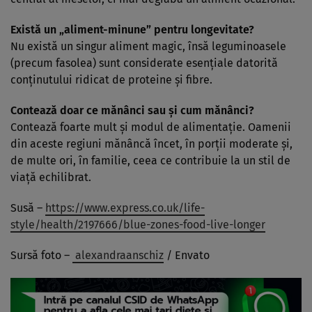
Există un „aliment-minune” pentru longevitate?
Nu există un singur aliment magic, însă leguminoasele
(precum fasolea) sunt considerate esențiale datorită
conținutului ridicat de proteine și fibre.
Contează doar ce mănânci sau și cum mănânci?
Contează foarte mult și modul de alimentație. Oamenii
din aceste regiuni mănâncă încet, în porții moderate și,
de multe ori, în familie, ceea ce contribuie la un stil de
viață echilibrat.
Susă –
https://www.express.co.uk/life-
style/health/2197666/blue-zones-food-live-longer
Sursă foto –
alexandraanschiz
/ Envato