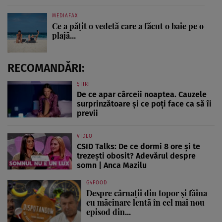
MEDIAFAX
Ce a pățit o vedetă care a făcut o baie pe o
plajă...
RECOMANDĂRI:
ȘTIRI
De ce apar cârceii noaptea. Cauzele
surprinzătoare și ce poți face ca să îi
previi
VIDEO
CSID Talks: De ce dormi 8 ore și te
trezești obosit? Adevărul despre
somn | Anca Mazilu
G4FOOD
Despre cârnații din topor și făina
cu măcinare lentă în cel mai nou
episod din...