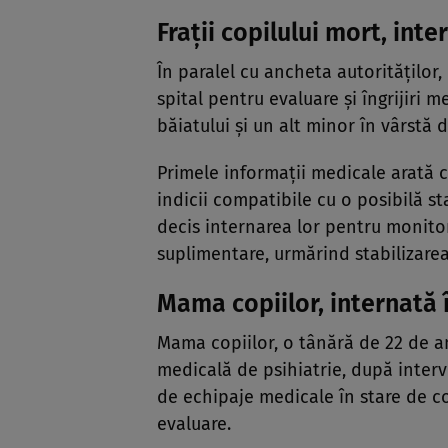
Frații copilului mort, int
În paralel cu ancheta autorităților, c
spital pentru evaluare și îngrijiri
băiatului și un alt minor în vârstă 
Primele informații medicale arată 
indicii compatibile cu o posibilă st
decis internarea lor pentru monitor
suplimentare, urmărind stabilizarea
Mama copiilor, internată î
Mama copiilor, o tânără de 22 de an
medicală de psihiatrie, după interve
de echipaje medicale în stare de co
evaluare.