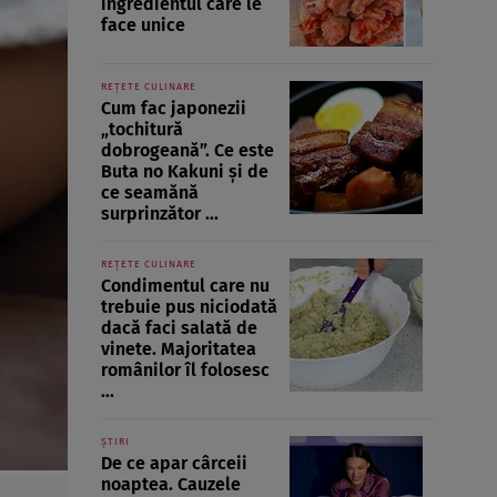
ingredientul care le
face unice
REȚETE CULINARE
Cum fac japonezii
„tochitură
dobrogeană”. Ce este
Buta no Kakuni și de
ce seamănă
surprinzător ...
REȚETE CULINARE
Condimentul care nu
trebuie pus niciodată
dacă faci salată de
vinete. Majoritatea
românilor îl folosesc
...
ȘTIRI
De ce apar cârceii
noaptea. Cauzele