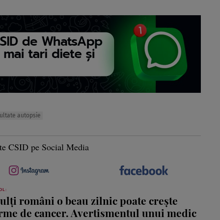
ultate autopsie
te CSID pe Social Media
OL:
lți români o beau zilnic poate crește
orme de cancer. Avertismentul unui medic