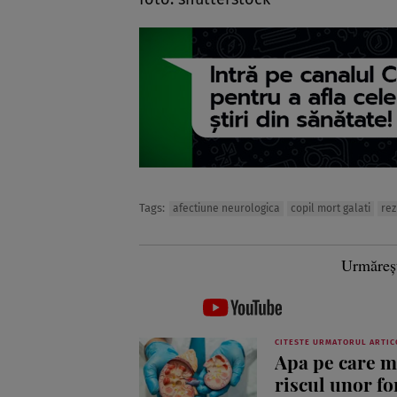
Tags:
afectiune neurologica
copil mort galati
rez
Urmăreș
CITESTE URMATORUL ARTIC
Apa pe care mu
riscul unor f