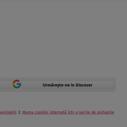
Urmărește-ne in Discover
vestigații
Mama copiilor, internată într-o secție de psihiatrie