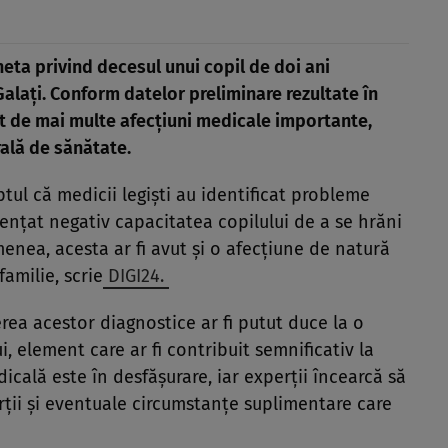
eta privind decesul unui copil de doi ani
alați. Conform datelor preliminare rezultate în
rit de mai multe afecțiuni medicale importante,
rală de sănătate.
tul că medicii legiști au identificat probleme
fluențat negativ capacitatea copilului de a se hrăni
enea, acesta ar fi avut și o afecțiune de natură
amilie, scrie
DIGI24.
rea acestor diagnostice ar fi putut duce la o
, element care ar fi contribuit semnificativ la
ală este în desfășurare, iar experții încearcă să
rții și eventuale circumstanțe suplimentare care