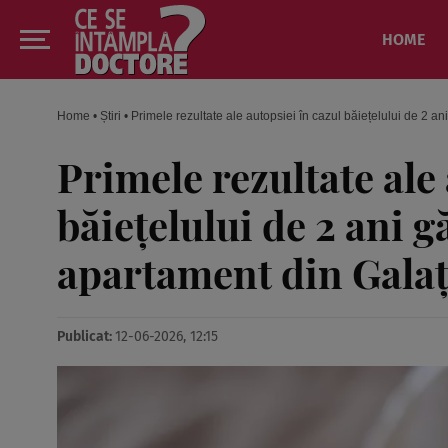
HOME
Home
•
Știri
•
Primele rezultate ale autopsiei în cazul băiețelului de 2 an
Primele rezultate ale 
băiețelului de 2 ani g
apartament din Galaț
Publicat:
12-06-2026, 12:15