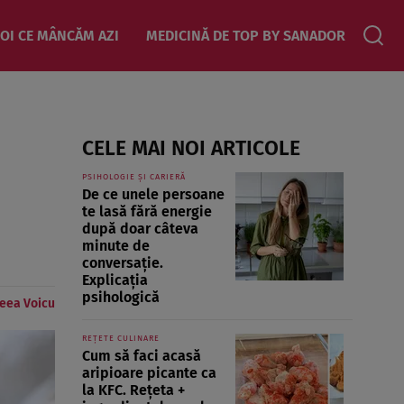
OI CE MÂNCĂM AZI
MEDICINĂ DE TOP BY SANADOR
CELE MAI NOI ARTICOLE
PSIHOLOGIE ȘI CARIERĂ
De ce unele persoane
te lasă fără energie
după doar câteva
minute de
conversație.
Explicația
psihologică
eea Voicu
REȚETE CULINARE
Cum să faci acasă
aripioare picante ca
la KFC. Rețeta +