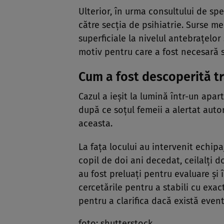
Ulterior, în urma consultului de spe
către secția de psihiatrie. Surse m
superficiale la nivelul antebrațelor 
motiv pentru care a fost necesară 
Cum a fost descoperită t
Cazul a ieșit la lumină într-un apar
după ce soțul femeii a alertat autor
aceasta.
La fața locului au intervenit echipa
copil de doi ani decedat, ceilalți d
au fost preluați pentru evaluare și 
cercetările pentru a stabili cu exac
pentru a clarifica dacă există event
foto: shutterstock