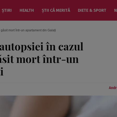
ȘTIRI
HEALTH
ȘTII CĂ MERITĂ
DIETE & SPORT
N
i găsit mort într-un apartament din Galați
autopsiei în cazul
ăsit mort într-un
i
Andr