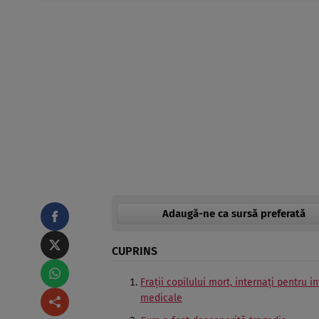
Adaugă-ne ca sursă preferată
CUPRINS
Frații copilului mort, internați pentru in
medicale