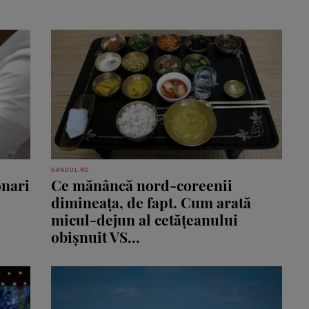
GANDUL.RO
onari
Ce mănâncă nord-coreenii
dimineața, de fapt. Cum arată
micul-dejun al cetățeanului
obișnuit VS...