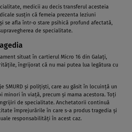
cialitate, medicii au decis transferul acesteia
edicale susțin că femeia prezenta leziuni
și se afla într-o stare psihică profund afectată,
supravegherea de specialitate.
ragedia
tament situat în cartierul Micro 16 din Galați,
itățile, îngrijorat că nu mai putea lua legătura cu
je SMURD și polițiști, care au găsit în locuință un
oi minori în viață, precum și mama acestora. Toți
îngrijiri de specialitate. Anchetatorii continuă
titate împrejurările în care s-a produs tragedia și
uale responsabilități în acest caz.