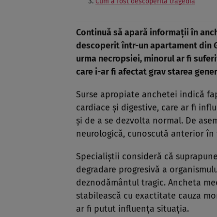
Cum a fost descoperită tragedia
Continuă să apară informații în anch
descoperit într-un apartament din G
urma necropsiei, minorul ar fi sufe
care i-ar fi afectat grav starea gene
Surse apropiate anchetei indică fap
cardiace și digestive, care ar fi in
și de a se dezvolta normal. De asem
neurologică, cunoscută anterior în f
Specialiștii consideră că suprapune
degradare progresivă a organismului
deznodământul tragic. Ancheta medic
stabilească cu exactitate cauza mo
ar fi putut influența situația.