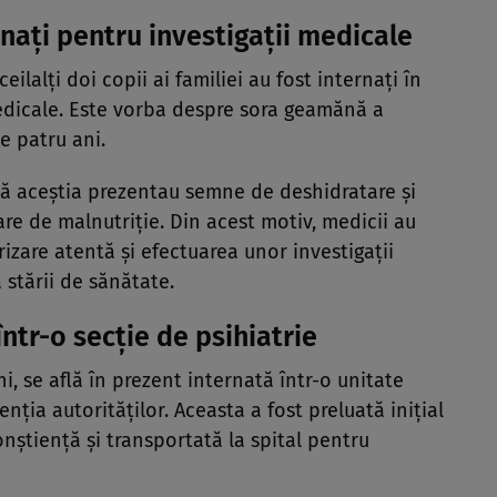
ernați pentru investigații medicale
eilalți doi copii ai familiei au fost internați în
 medicale. Este vorba despre sora geamănă a
de patru ani.
că aceștia prezentau semne de deshidratare și
are de malnutriție. Din acest motiv, medicii au
izare atentă și efectuarea unor investigații
 stării de sănătate.
ntr-o secție de psihiatrie
i, se află în prezent internată într-o unitate
nția autorităților. Aceasta a fost preluată inițial
nștiență și transportată la spital pentru