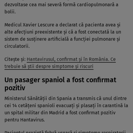
dezvoltase cea mai severă formă cardiopulmonară a
bolii.
Medicul Xavier Lescure a declarat că pacienta avea și
alte afecțiuni preexistente și că a fost conectată la un
sistem de susținere artificială a funcției pulmonare și
circulatorii.
Citește și:
Hantavirusul, confirmat și în România. Ce
trebuie să știi despre simptome și riscuri
Un pasager spaniol a fost confirmat
pozitiv
Ministerul Sănătății din Spania a transmis că unul dintre
cei 14 cetățeni spanioli evacuați și plasați în carantină la
un spital militar din Madrid a fost confirmat pozitiv
pentru Hantavirus.
Pacientul prezintă febră ușoară și simptome respiratorii