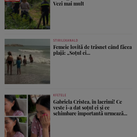
Vezi mai mult
STIRILEKANALD
Femeie lovită de trăsnet când făcea
plajă: „Soțul ei...
KFETELE
Gabriela Cristea, în lacrimi! Ce
veste i-a dat soțul ei și ce
schimbare importantă urmează...