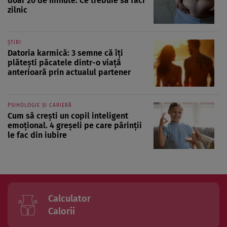
doar 20 de minute. Ce trebuie să faci
zilnic
ȘTIRI
Datoria karmică: 3 semne că îți
plătești păcatele dintr-o viață
anterioară prin actualul partener
PSIHOLOGIE ȘI CARIERĂ
Cum să crești un copil inteligent
emoțional. 4 greșeli pe care părinții
le fac din iubire
Calculator
Calorii