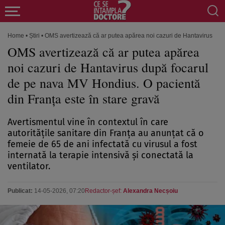
Home
•
Știri
•
OMS avertizează că ar putea apărea noi cazuri de Hantavirus după
OMS avertizează că ar putea apărea
noi cazuri de Hantavirus după focarul
de pe nava MV Hondius. O pacientă
din Franța este în stare gravă
Avertismentul vine în contextul în care
autoritățile sanitare din Franța au anunțat că o
femeie de 65 de ani infectată cu virusul a fost
internată la terapie intensivă și conectată la
ventilator.
Publicat:
14-05-2026, 07:20
Redactor-șef:
Alexandra Necșoiu