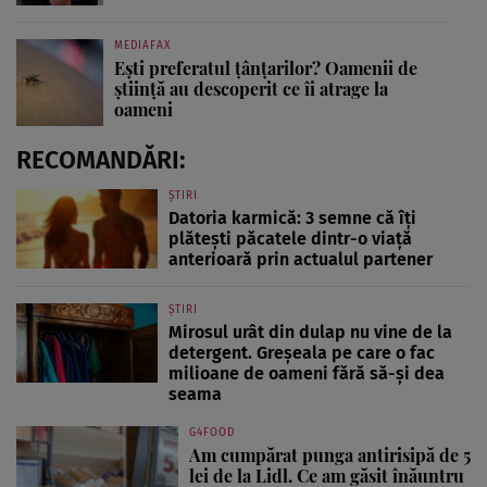
MEDIAFAX
Ești preferatul țânțarilor? Oamenii de
știință au descoperit ce îi atrage la
oameni
RECOMANDĂRI:
ȘTIRI
Datoria karmică: 3 semne că îți
plătești păcatele dintr-o viață
anterioară prin actualul partener
ȘTIRI
Mirosul urât din dulap nu vine de la
detergent. Greșeala pe care o fac
milioane de oameni fără să-și dea
seama
G4FOOD
Am cumpărat punga antirisipă de 5
lei de la Lidl. Ce am găsit înăuntru