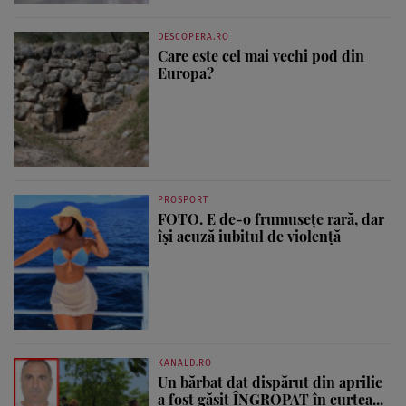
DESCOPERA.RO
Care este cel mai vechi pod din
Europa?
PROSPORT
FOTO. E de-o frumusețe rară, dar
își acuză iubitul de violență
KANALD.RO
Un bărbat dat dispărut din aprilie
a fost găsit ÎNGROPAT în curtea...