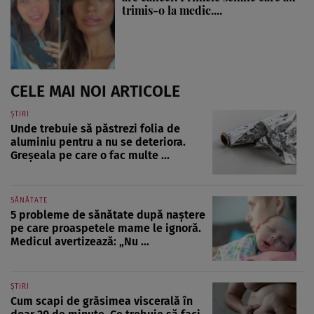
trimis-o la medic....
CELE MAI NOI ARTICOLE
ȘTIRI
Unde trebuie să păstrezi folia de
aluminiu pentru a nu se deteriora.
Greșeala pe care o fac multe ...
SĂNĂTATE
5 probleme de sănătate după naștere
pe care proaspetele mame le ignoră.
Medicul avertizează: „Nu ...
ȘTIRI
Cum scapi de grăsimea viscerală în