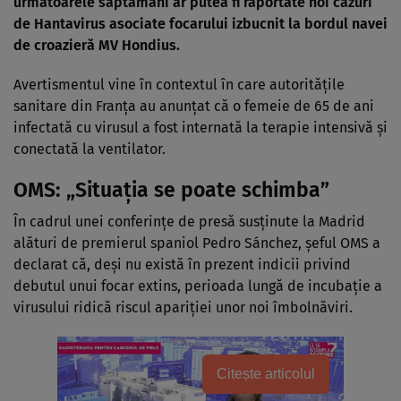
următoarele săptămâni ar putea fi raportate noi cazuri
de Hantavirus asociate focarului izbucnit la bordul navei
de croazieră MV Hondius.
Avertismentul vine în contextul în care autoritățile
sanitare din Franța au anunțat că o femeie de 65 de ani
infectată cu virusul a fost internată la terapie intensivă și
conectată la ventilator.
OMS: „Situația se poate schimba”
În cadrul unei conferințe de presă susținute la Madrid
alături de premierul spaniol Pedro Sánchez, șeful OMS a
declarat că, deși nu există în prezent indicii privind
debutul unui focar extins, perioada lungă de incubație a
virusului ridică riscul apariției unor noi îmbolnăviri.
Citește articolul