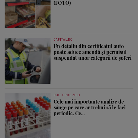
(FOTO)
CAPITAL.RO
Un detaliu din certificatul auto
poate aduce amendă și permisul
suspendat unor categorii de șoferi
DOCTORUL ZILEI
Cele mai importante analize de
sânge pe care ar trebui să le faci
periodic. Ce...