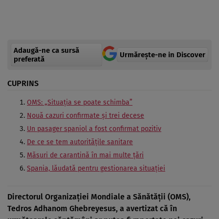
Adaugă-ne ca sursă
Urmărește-ne in Discover
preferată
CUPRINS
OMS: „Situația se poate schimba”
Nouă cazuri confirmate și trei decese
Un pasager spaniol a fost confirmat pozitiv
De ce se tem autoritățile sanitare
Măsuri de carantină în mai multe țări
Spania, lăudată pentru gestionarea situației
Directorul Organizației Mondiale a Sănătății (OMS),
Tedros Adhanom Ghebreyesus, a avertizat că în