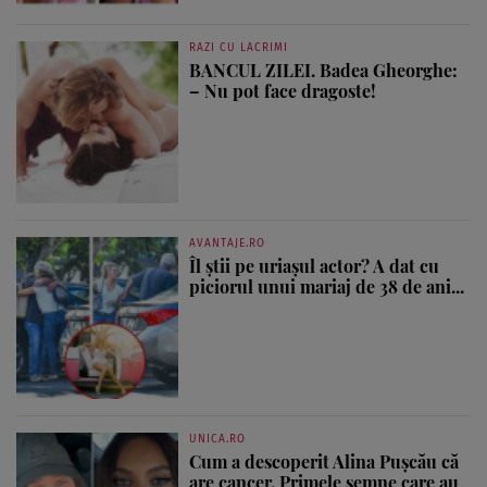
RAZI CU LACRIMI
BANCUL ZILEI. Badea Gheorghe:
– Nu pot face dragoste!
AVANTAJE.RO
Îl știi pe uriașul actor? A dat cu
piciorul unui mariaj de 38 de ani...
UNICA.RO
Cum a descoperit Alina Pușcău că
are cancer. Primele semne care au