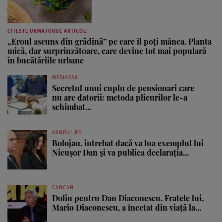
CITESTE URMATORUL ARTICOL:
„Eroul ascuns din grădină” pe care îl poți mânca. Planta
mică, dar surprinzătoare, care devine tot mai populară
în bucătăriile urbane
MEDIAFAX
Secretul unui cuplu de pensionari care
nu are datorii: metoda plicurilor le-a
schimbat...
GANDUL.RO
Bolojan, întrebat dacă va lua exemplul lui
Nicușor Dan și va publica declarația...
CANCAN
Doliu pentru Dan Diaconescu. Fratele lui,
Mario Diaconescu, a încetat din viață la...