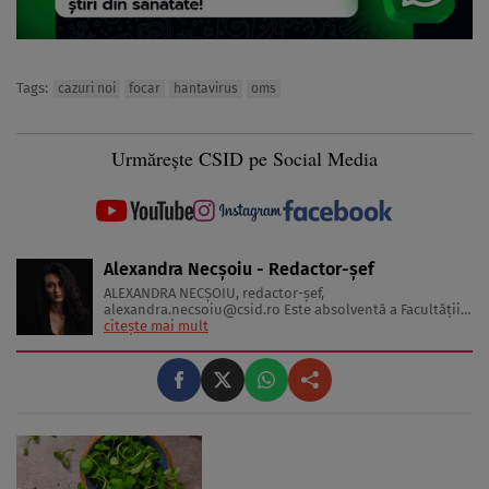
Tags:
cazuri noi
focar
hantavirus
oms
Urmărește CSID pe Social Media
Alexandra Necșoiu - Redactor-șef
ALEXANDRA NECŞOIU, redactor-șef,
alexandra.necsoiu@csid.ro
Este absolventă a Facultăţii
de Jurnalism şi Ştiinţele Comunicării şi deţine o diplomă
citește mai mult
de master în Producţie Multimedia şi Audio-Video.
Iubeşte să scrie şi nu se vede făcând altceva, acesta fiind
visul ei încă de pe ...