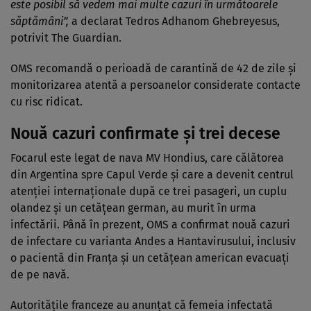
este posibil să vedem mai multe cazuri în următoarele
săptămâni”,
a declarat Tedros Adhanom Ghebreyesus,
potrivit The Guardian.
OMS recomandă o perioadă de carantină de 42 de zile și
monitorizarea atentă a persoanelor considerate contacte
cu risc ridicat.
Nouă cazuri confirmate și trei decese
Focarul este legat de nava MV Hondius, care călătorea
din Argentina spre Capul Verde și care a devenit centrul
atenției internaționale după ce trei pasageri, un cuplu
olandez și un cetățean german, au murit în urma
infectării. Până în prezent, OMS a confirmat nouă cazuri
de infectare cu varianta Andes a Hantavirusului, inclusiv
o pacientă din Franța și un cetățean american evacuați
de pe navă.
Autoritățile franceze au anunțat că femeia infectată