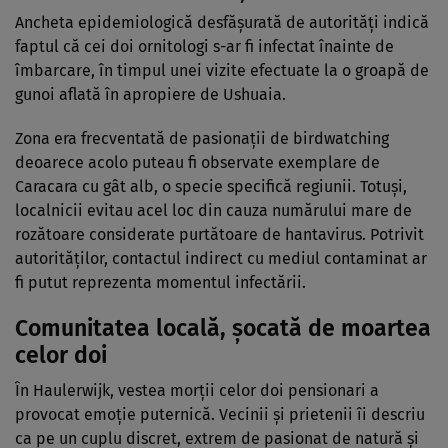
Ancheta epidemiologică desfășurată de autorități indică
faptul că cei doi ornitologi s-ar fi infectat înainte de
îmbarcare, în timpul unei vizite efectuate la o groapă de
gunoi aflată în apropiere de Ushuaia.
Zona era frecventată de pasionații de birdwatching
deoarece acolo puteau fi observate exemplare de
Caracara cu gât alb, o specie specifică regiunii. Totuși,
localnicii evitau acel loc din cauza numărului mare de
rozătoare considerate purtătoare de hantavirus. Potrivit
autorităților, contactul indirect cu mediul contaminat ar
fi putut reprezenta momentul infectării.
Comunitatea locală, șocată de moartea
celor doi
În Haulerwijk, vestea morții celor doi pensionari a
provocat emoție puternică. Vecinii și prietenii îi descriu
ca pe un cuplu discret, extrem de pasionat de natură și