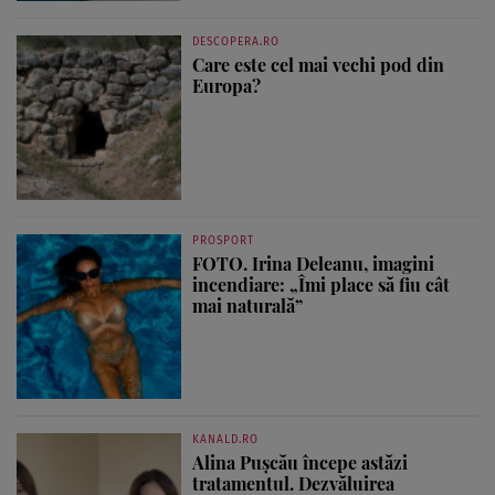
DESCOPERA.RO
Care este cel mai vechi pod din
Europa?
PROSPORT
FOTO. Irina Deleanu, imagini
incendiare: „Îmi place să fiu cât
mai naturală”
KANALD.RO
Alina Pușcău începe astăzi
tratamentul. Dezvăluirea