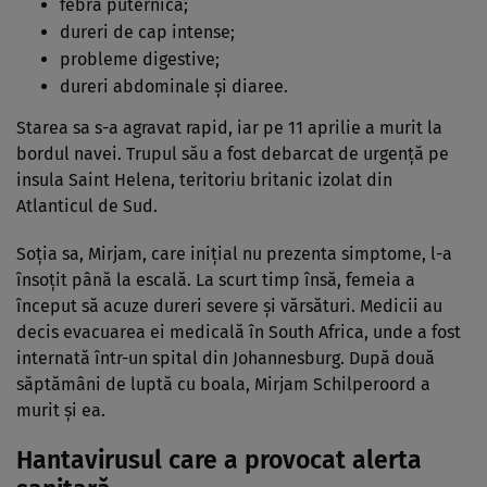
febră puternică;
dureri de cap intense;
probleme digestive;
dureri abdominale și diaree.
Starea sa s-a agravat rapid, iar pe 11 aprilie a murit la
bordul navei. Trupul său a fost debarcat de urgență pe
insula Saint Helena, teritoriu britanic izolat din
Atlanticul de Sud.
Soția sa, Mirjam, care inițial nu prezenta simptome, l-a
însoțit până la escală. La scurt timp însă, femeia a
început să acuze dureri severe și vărsături. Medicii au
decis evacuarea ei medicală în South Africa, unde a fost
internată într-un spital din Johannesburg. După două
săptămâni de luptă cu boala, Mirjam Schilperoord a
murit și ea.
Hantavirusul care a provocat alerta