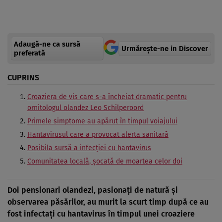
Adaugă-ne ca sursă
Urmărește-ne in Discover
preferată
CUPRINS
Croaziera de vis care s-a încheiat dramatic pentru
ornitologul olandez Leo Schilperoord
Primele simptome au apărut în timpul voiajului
Hantavirusul care a provocat alerta sanitară
Posibila sursă a infecției cu hantavirus
Comunitatea locală, șocată de moartea celor doi
Doi pensionari olandezi, pasionați de natură și
observarea păsărilor, au murit la scurt timp după ce au
fost infectați cu hantavirus în timpul unei croaziere