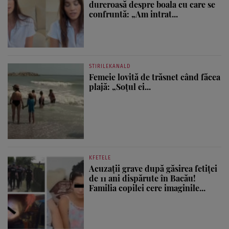
dureroasă despre boala cu care se
confruntă: „Am intrat...
STIRILEKANALD
Femeie lovită de trăsnet când făcea
plajă: „Soțul ei...
KFETELE
Acuzații grave după găsirea fetiței
de 11 ani dispărute în Bacău!
Familia copilei cere imaginile...