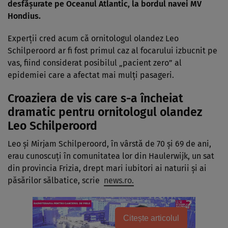
desfășurate pe Oceanul Atlantic, la bordul navei MV
Hondius.
Experții cred acum că ornitologul olandez Leo
Schilperoord ar fi fost primul caz al focarului izbucnit pe
vas, fiind considerat posibilul „pacient zero” al
epidemiei care a afectat mai mulți pasageri.
Croaziera de vis care s-a încheiat
dramatic pentru ornitologul olandez
Leo Schilperoord
Leo și Mirjam Schilperoord, în vârstă de 70 și 69 de ani,
erau cunoscuți în comunitatea lor din Haulerwijk, un sat
din provincia Frizia, drept mari iubitori ai naturii și ai
păsărilor sălbatice, scrie
news.ro.
Citește articolul