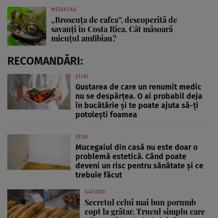
MEDIAFAX
„Broscuța de cafea”, descoperită de
savanți în Costa Rica. Cât măsoară
micuțul amfibian?
RECOMANDĂRI:
ȘTIRI
Gustarea de care un renumit medic
nu se despărțea. O ai probabil deja
în bucătărie și te poate ajuta să-ți
potolești foamea
ȘTIRI
Mucegaiul din casă nu este doar o
problemă estetică. Când poate
deveni un risc pentru sănătate și ce
trebuie făcut
G4FOOD
Secretul celui mai bun porumb
copt la grătar. Trucul simplu care