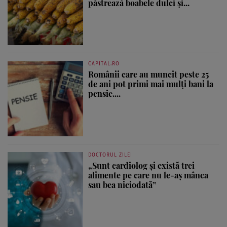
păstrează boabele dulci și...
CAPITAL.RO
Românii care au muncit peste 25
de ani pot primi mai mulți bani la
pensie....
DOCTORUL ZILEI
„Sunt cardiolog și există trei
alimente pe care nu le-aș mânca
sau bea niciodată”