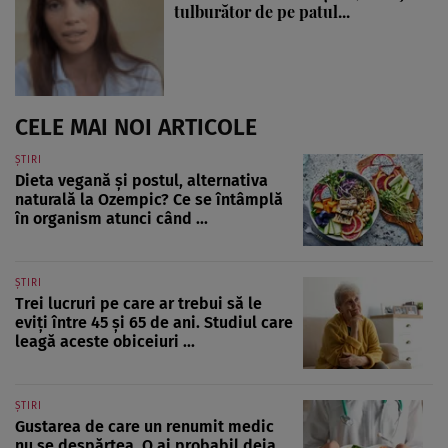
tulburător de pe patul...
CELE MAI NOI ARTICOLE
ȘTIRI
Dieta vegană și postul, alternativa
naturală la Ozempic? Ce se întâmplă
în organism atunci când ...
ȘTIRI
Trei lucruri pe care ar trebui să le
eviți între 45 și 65 de ani. Studiul care
leagă aceste obiceiuri ...
ȘTIRI
Gustarea de care un renumit medic
nu se despărțea. O ai probabil deja