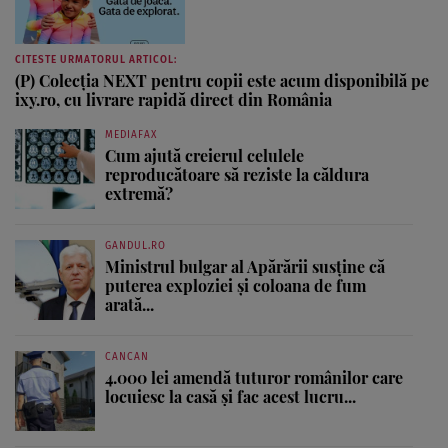
CITESTE URMATORUL ARTICOL:
(P) Colecția NEXT pentru copii este acum disponibilă pe
ixy.ro, cu livrare rapidă direct din România
MEDIAFAX
Cum ajută creierul celulele
reproducătoare să reziste la căldura
extremă?
GANDUL.RO
Ministrul bulgar al Apărării susține că
puterea exploziei și coloana de fum
arată...
CANCAN
4.000 lei amendă tuturor românilor care
locuiesc la casă și fac acest lucru...