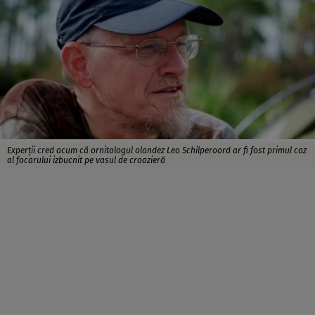
Experții cred acum că ornitologul olandez Leo Schilperoord ar fi fost primul caz
al focarului izbucnit pe vasul de croazieră