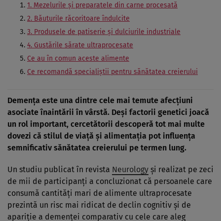
1. Mezelurile și preparatele din carne procesată
2. Băuturile răcoritoare îndulcite
3. Produsele de patiserie și dulciurile industriale
4. Gustările sărate ultraprocesate
Ce au în comun aceste alimente
Ce recomandă specialiștii pentru sănătatea creierului
Demența este una dintre cele mai temute afecțiuni
asociate înaintării în vârstă. Deși factorii genetici joacă
un rol important, cercetătorii descoperă tot mai multe
dovezi că stilul de viață și alimentația pot influența
semnificativ sănătatea creierului pe termen lung.
Un studiu publicat în revista
Neurology
și realizat pe zeci
de mii de participanți a concluzionat că persoanele care
consumă cantități mari de alimente ultraprocesate
prezintă un risc mai ridicat de declin cognitiv și de
apariție a demenței comparativ cu cele care aleg