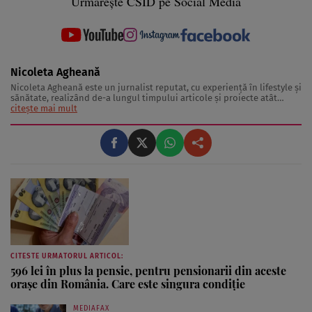
Urmărește CSID pe Social Media
Nicoleta Agheană
Nicoleta Agheană este un jurnalist reputat, cu experienţă în lifestyle şi
sănătate, realizând de-a lungul timpului articole şi proiecte atât
pentru publicaţii internaţionale, cât şi pentru brandul “Ce se
citește mai mult
întămplă, doctore?”. Domeniile de interes pe care le acoperă Nicoleta
Agheană ...
CITESTE URMATORUL ARTICOL:
596 lei în plus la pensie, pentru pensionarii din aceste
orașe din România. Care este singura condiție
MEDIAFAX