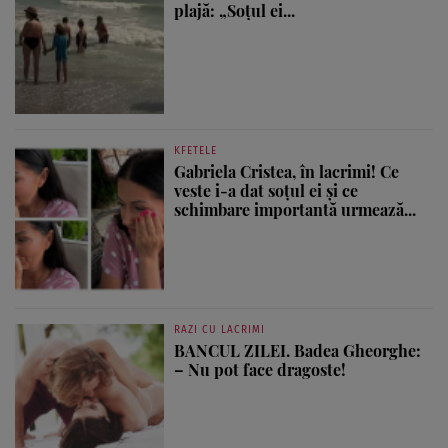
plajă: „Soțul ei...
KFETELE
Gabriela Cristea, în lacrimi! Ce
veste i-a dat soțul ei și ce
schimbare importantă urmează...
RAZI CU LACRIMI
BANCUL ZILEI. Badea Gheorghe:
– Nu pot face dragoste!