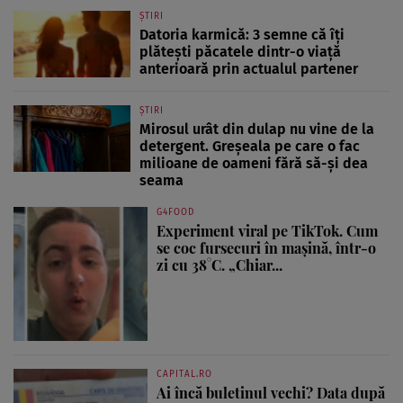
ȘTIRI
Datoria karmică: 3 semne că îți
plătești păcatele dintr-o viață
anterioară prin actualul partener
ȘTIRI
Mirosul urât din dulap nu vine de la
detergent. Greșeala pe care o fac
milioane de oameni fără să-și dea
seama
G4FOOD
Experiment viral pe TikTok. Cum
se coc fursecuri în mașină, într-o
zi cu 38°C. „Chiar...
CAPITAL.RO
Ai încă buletinul vechi? Data după