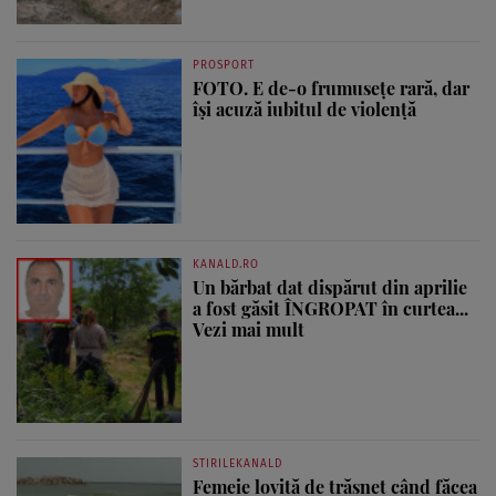
PROSPORT
FOTO. E de-o frumusețe rară, dar
își acuză iubitul de violență
KANALD.RO
Un bărbat dat dispărut din aprilie
a fost găsit ÎNGROPAT în curtea...
Vezi mai mult
STIRILEKANALD
Femeie lovită de trăsnet când făcea