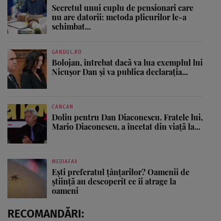
Secretul unui cuplu de pensionari care
nu are datorii: metoda plicurilor le-a
schimbat...
GANDUL.RO
Bolojan, întrebat dacă va lua exemplul lui
Nicușor Dan și va publica declarația...
CANCAN
Doliu pentru Dan Diaconescu. Fratele lui,
Mario Diaconescu, a încetat din viață la...
MEDIAFAX
Ești preferatul țânțarilor? Oamenii de
știință au descoperit ce îi atrage la
oameni
RECOMANDĂRI: