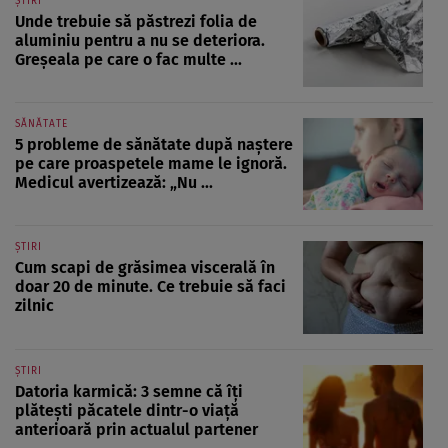
ȘTIRI
Unde trebuie să păstrezi folia de
aluminiu pentru a nu se deteriora.
Greșeala pe care o fac multe ...
SĂNĂTATE
5 probleme de sănătate după naștere
pe care proaspetele mame le ignoră.
Medicul avertizează: „Nu ...
ȘTIRI
Cum scapi de grăsimea viscerală în
doar 20 de minute. Ce trebuie să faci
zilnic
ȘTIRI
Datoria karmică: 3 semne că îți
plătești păcatele dintr-o viață
anterioară prin actualul partener