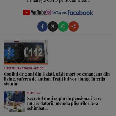
Urmărește CSID pe Social Media
CITESTE URMATORUL ARTICOL:
Copilul de 2 ani din Galați, găsit mort pe canapeaua din
living, suferea de autism. Fraţii lui vor ajunge în grija
statului
MEDIAFAX
Secretul unui cuplu de pensionari care
nu are datorii: metoda plicurilor le-a
schimbat...