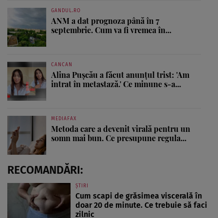
GANDUL.RO
ANM a dat prognoza până în 7
septembrie. Cum va fi vremea în...
CANCAN
Alina Pușcău a făcut anunțul trist: 'Am
intrat în metastază.' Ce minune s-a...
MEDIAFAX
Metoda care a devenit virală pentru un
somn mai bun. Ce presupune regula...
RECOMANDĂRI:
ȘTIRI
Cum scapi de grăsimea viscerală în
doar 20 de minute. Ce trebuie să faci
zilnic