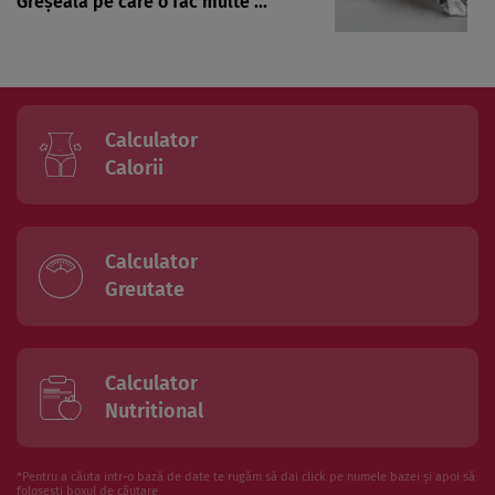
Greșeala pe care o fac multe ...
Calculator
Calorii
Calculator
Greutate
Calculator
Nutritional
*Pentru a căuta intr-o bază de date te rugăm să dai click pe numele bazei și apoi să
folosesti boxul de căutare