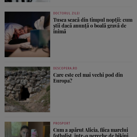
DOCTORUL ZILEI
Tusea seacă din timpul nopții: cum
știi dacă anunță o boală gravă de
inimă
DESCOPERA.RO
Care este cel mai vechi pod din
Europa?
PROSPORT
Cum a apărut Alicia, fiica marelui
fotbalist, într-o pereche de bikini.