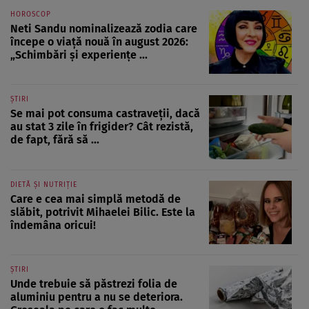
HOROSCOP
Neti Sandu nominalizează zodia care
începe o viață nouă în august 2026:
„Schimbări și experiențe ...
ȘTIRI
Se mai pot consuma castraveții, dacă
au stat 3 zile în frigider? Cât rezistă,
de fapt, fără să ...
DIETĂ ȘI NUTRIȚIE
Care e cea mai simplă metodă de
slăbit, potrivit Mihaelei Bilic. Este la
îndemâna oricui!
ȘTIRI
Unde trebuie să păstrezi folia de
aluminiu pentru a nu se deteriora.