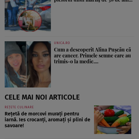
UNICA.RO
Cum a descoperit Alina Pușcău că
are cancer. Primele semne care au
trimis-o la medic....
CELE MAI NOI ARTICOLE
REȚETE CULINARE
Rețetă de morcovi murați pentru
iarnă. Ies crocanți, aromați și plini de
savoare!