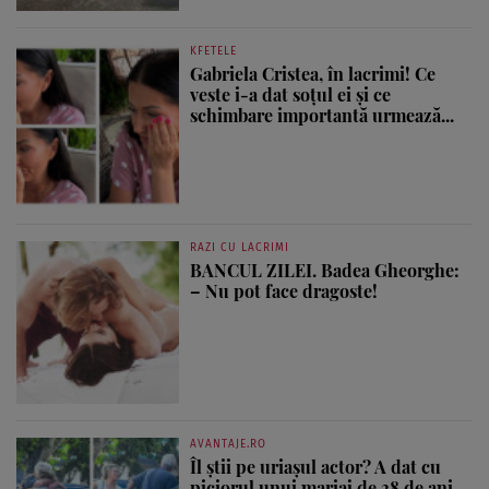
KFETELE
Gabriela Cristea, în lacrimi! Ce
veste i-a dat soțul ei și ce
schimbare importantă urmează...
RAZI CU LACRIMI
BANCUL ZILEI. Badea Gheorghe:
– Nu pot face dragoste!
AVANTAJE.RO
Îl știi pe uriașul actor? A dat cu
piciorul unui mariaj de 38 de ani...