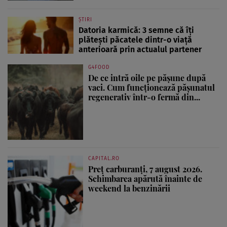
ȘTIRI
Datoria karmică: 3 semne că îți
plătești păcatele dintr-o viață
anterioară prin actualul partener
G4FOOD
De ce intră oile pe pășune după
vaci. Cum funcționează pășunatul
regenerativ într-o fermă din...
CAPITAL.RO
Preț carburanți, 7 august 2026.
Schimbarea apărută înainte de
weekend la benzinării