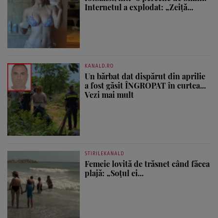
Internetul a explodat: „Zeiță...
KANALD.RO
Un bărbat dat dispărut din aprilie
a fost găsit ÎNGROPAT în curtea...
Vezi mai mult
STIRILEKANALD
Femeie lovită de trăsnet când făcea
plajă: „Soțul ei...