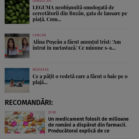
GANDUL.RO
LEGUMA neobișnuită omologată de
cercetătorii din Buzău, gata de lansare pe
piață. Cum...
CANCAN
Alina Pușcău a făcut anunțul trist: 'Am
intrat în metastază.' Ce minune s-a...
MEDIAFAX
Ce a pățit o vedetă care a făcut o baie pe o
plajă...
RECOMANDĂRI:
ȘTIRI
Un medicament folosit de milioane
de români a dispărut din farmacii.
Producătorul explică de ce