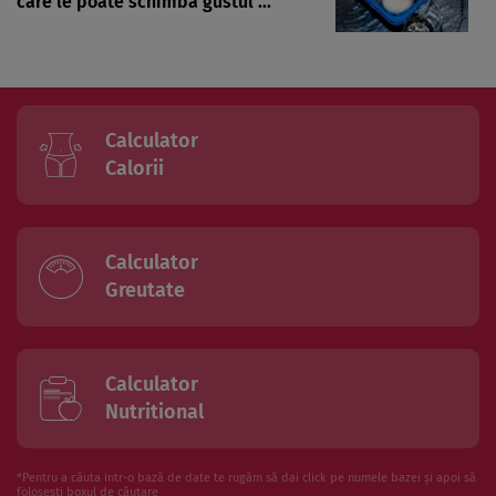
care le poate schimba gustul ...
Calculator
Calorii
Calculator
Greutate
Calculator
Nutritional
*Pentru a căuta intr-o bază de date te rugăm să dai click pe numele bazei și apoi să
folosesti boxul de căutare