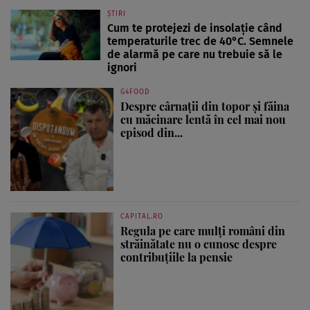
ȘTIRI
Cum te protejezi de insolație când
temperaturile trec de 40°C. Semnele
de alarmă pe care nu trebuie să le
ignori
G4FOOD
Despre cârnații din topor și făina
cu măcinare lentă în cel mai nou
episod din...
CAPITAL.RO
Regula pe care mulți români din
străinătate nu o cunosc despre
contribuțiile la pensie