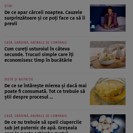
ȘTIRI
De ce apar cârceii noaptea. Cauzele
surprinzătoare și ce poți face ca să îi
previi
CASĂ, GRĂDINĂ, ANIMALE DE COMPANIE
Cum cureți usturoiul în câteva
secunde. Trucuri simple care îți
economisesc timp în bucătărie
DIETĂ ȘI NUTRIȚIE
De ce se întărește mierea și dacă mai
poate fi consumată. Tot ce trebuie să
știi despre procesul ...
CASĂ, GRĂDINĂ, ANIMALE DE COMPANIE
De ce nu trebuie să speli ciupercile
sub jet puternic de apă. Greșeala