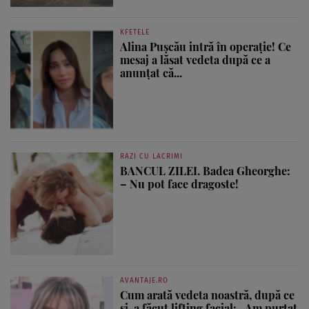
KFETELE
Alina Pușcău intră în operație! Ce
mesaj a lăsat vedeta după ce a
anunțat că...
RAZI CU LACRIMI
BANCUL ZILEI. Badea Gheorghe:
– Nu pot face dragoste!
AVANTAJE.RO
Cum arată vedeta noastră, după ce
și-a făcut lifting facial: „Am purtat