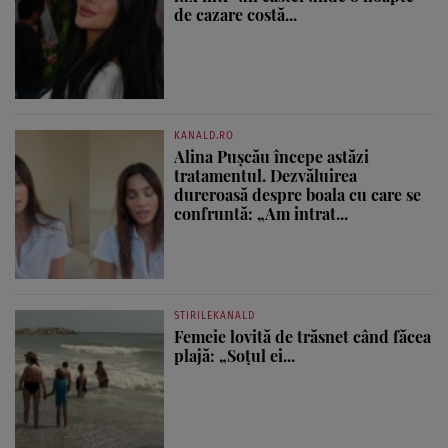
de cazare costă...
KANALD.RO
Alina Pușcău începe astăzi
tratamentul. Dezvăluirea
dureroasă despre boala cu care se
confruntă: „Am intrat...
STIRILEKANALD
Femeie lovită de trăsnet când făcea
plajă: „Soțul ei...