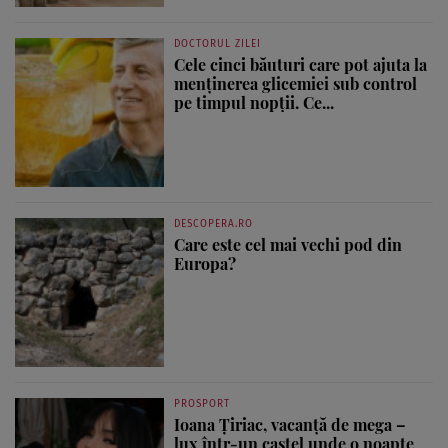
DOCTORUL ZILEI
Cele cinci băuturi care pot ajuta la
menținerea glicemiei sub control
pe timpul nopții. Ce...
DESCOPERA.RO
Care este cel mai vechi pod din
Europa?
PROSPORT
Ioana Țiriac, vacanță de mega –
lux într-un castel unde o noapte