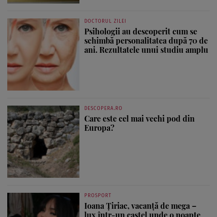
DOCTORUL ZILEI
Psihologii au descoperit cum se
schimbă personalitatea după 70 de
ani. Rezultatele unui studiu amplu
DESCOPERA.RO
Care este cel mai vechi pod din
Europa?
PROSPORT
Ioana Țiriac, vacanță de mega –
lux într-un castel unde o noapte