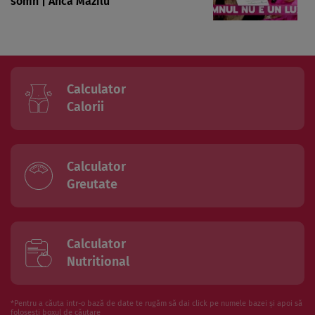
somn | Anca Mazilu
Calculator
Calorii
Calculator
Greutate
Calculator
Nutritional
*Pentru a căuta intr-o bază de date te rugăm să dai click pe numele bazei și apoi să
folosesti boxul de căutare