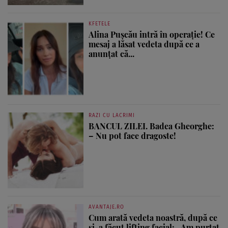
KFETELE
Alina Pușcău intră în operație! Ce
mesaj a lăsat vedeta după ce a
anunțat că...
RAZI CU LACRIMI
BANCUL ZILEI. Badea Gheorghe:
– Nu pot face dragoste!
AVANTAJE.RO
Cum arată vedeta noastră, după ce
și-a făcut lifting facial: „Am purtat