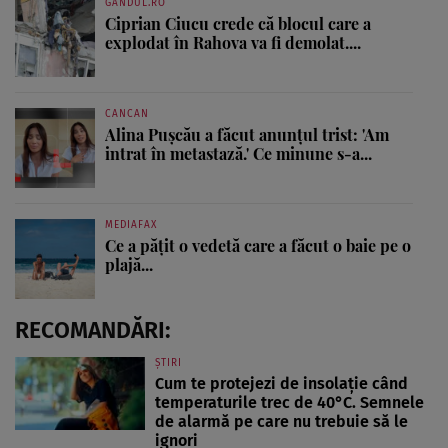
GANDUL.RO
Ciprian Ciucu crede că blocul care a
explodat în Rahova va fi demolat....
CANCAN
Alina Pușcău a făcut anunțul trist: 'Am
intrat în metastază.' Ce minune s-a...
MEDIAFAX
Ce a pățit o vedetă care a făcut o baie pe o
plajă...
RECOMANDĂRI:
ȘTIRI
Cum te protejezi de insolație când
temperaturile trec de 40°C. Semnele
de alarmă pe care nu trebuie să le
ignori