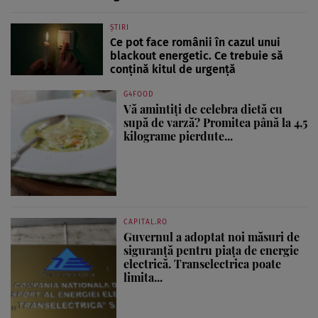
ȘTIRI
Ce pot face românii în cazul unui
blackout energetic. Ce trebuie să
conțină kitul de urgență
G4FOOD
Vă amintiți de celebra dietă cu
supă de varză? Promitea până la 4,5
kilograme pierdute...
CAPITAL.RO
Guvernul a adoptat noi măsuri de
siguranță pentru piața de energie
electrică. Transelectrica poate
limita...