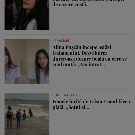
de cazare costă...
KANALD.RO
Alina Pușcău începe astăzi
tratamentul. Dezvăluirea
dureroasă despre boala cu care se
confruntă: „Am intrat...
STIRILEKANALD
Femeie lovită de trăsnet când făcea
plajă: „Soțul ei...