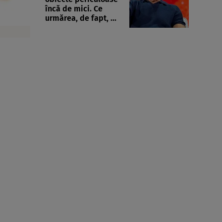
încă de mici. Ce
urmărea, de fapt, ...