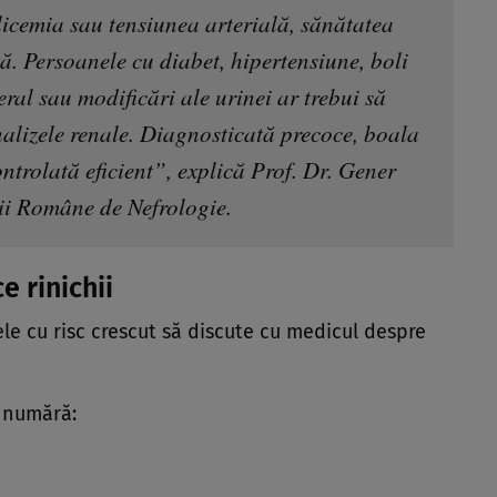
cemia sau tensiunea arterială, sănătatea
tă. Persoanele cu diabet, hipertensiune, boli
ral sau modificări ale urinei ar trebui să
alizele renale. Diagnosticată precoce, boala
ontrolată eficient”, explică Prof. Dr. Gener
ții Române de Nefrologie.
ce rinichii
le cu risc crescut să discute cu medicul despre
e numără: