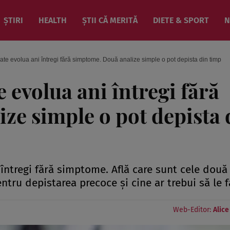
ȘTIRI
HEALTH
ȘTII CĂ MERITĂ
DIETE & SPORT
N
oate evolua ani întregi fără simptome. Două analize simple o pot depista din timp
e evolua ani întregi fără
ze simple o pot depista 
 întregi fără simptome. Află care sunt cele două
ru depistarea precoce și cine ar trebui să le f
Web-Editor:
Alic