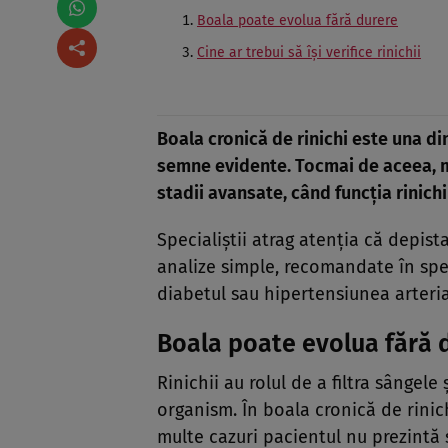
Boala poate evolua fără durere
Cine ar trebui să își verifice rinichii
Boala cronică de rinichi este una di
semne evidente. Tocmai de aceea, mu
stadii avansate, când funcția rinichi
Specialiștii atrag atenția că depis
analize simple, recomandate în spe
diabetul sau hipertensiunea arteria
Boala poate evolua fără 
Rinichii au rolul de a filtra sângel
organism. În boala cronică de rinic
multe cazuri pacientul nu prezintă 