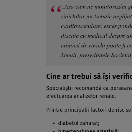
„Așa cum ne monitorizăm gli
rinichilor nu trebuie neglija
cardiovasculare, exces ponde
discute cu medicul despre an
cronică de rinichi poate fi c
Ismail, președintele Societă
Cine ar trebui să își verifi
Specialiștii recomandă ca persoane
efectuarea analizelor renale.
Printre principalii factori de risc s
diabetul zaharat;
hipertensiunea arterială;