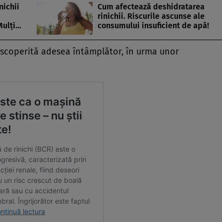
nichii
Cum afectează deshidratarea
rinichii. Riscurile ascunse ale
Mulți…
consumului insuficient de apă!
escoperită adesea întâmplător, în urma unor