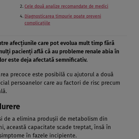
Cele două analize recomandate de medici
Diagnosticarea timpurie poate preveni
complicațiile
ntre afecțiunile care pot evolua mult timp fără
lți pacienți află că au probleme renale abia în
lor este deja afectată semnificativ.
tarea precoce este posibilă cu ajutorul a două
cial persoanelor care au factori de risc precum
lă.
durere
e și de a elimina produșii de metabolism din
hi, această capacitate scade treptat, însă în
simptome în fazele incipiente.