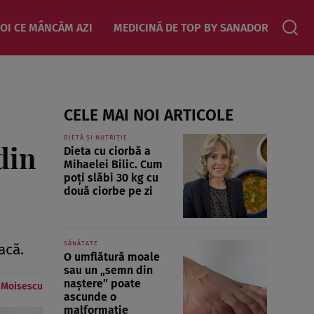
OI CE MÂNCĂM AZI
MEDICINĂ DE TOP BY SANADOR
CELE MAI NOI ARTICOLE
DIETĂ ȘI NUTRIȚIE
din
Dieta cu ciorbă a
Mihaelei Bilic. Cum
poți slăbi 30 kg cu
două ciorbe pe zi
SĂNĂTATE
acă.
O umflătură moale
sau un „semn din
naștere” poate
e Moisescu
ascunde o
malformație