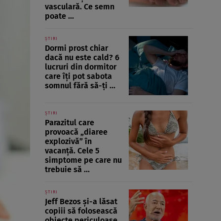
vasculară. Ce semn
poate ...
ȘTIRI
Dormi prost chiar
dacă nu este cald? 6
lucruri din dormitor
care îți pot sabota
somnul fără să-ți ...
ȘTIRI
Parazitul care
provoacă „diaree
explozivă” în
vacanță. Cele 5
simptome pe care nu
trebuie să ...
ȘTIRI
Jeff Bezos și-a lăsat
copiii să folosească
obiecte periculoase