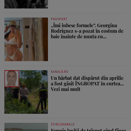
PROSPORT
„Îmi iubesc formele”. Georgina
Rodriguez s-a pozat în costum de
baie înainte de nunta cu...
KANALD.RO
Un bărbat dat dispărut din aprilie
a fost găsit ÎNGROPAT în curtea...
Vezi mai mult
STIRILEKANALD
Femeie lovită de trăsnet când făcea