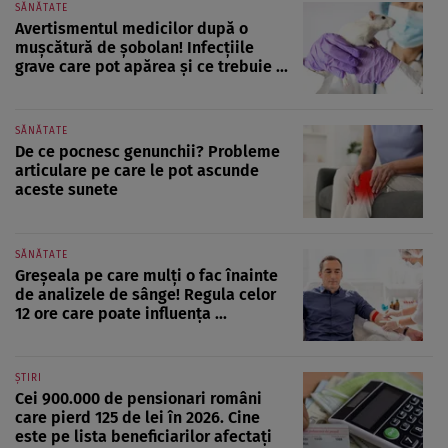
SĂNĂTATE
Avertismentul medicilor după o
mușcătură de șobolan! Infecțiile
grave care pot apărea și ce trebuie ...
SĂNĂTATE
De ce pocnesc genunchii? Probleme
articulare pe care le pot ascunde
aceste sunete
SĂNĂTATE
Greșeala pe care mulți o fac înainte
de analizele de sânge! Regula celor
12 ore care poate influența ...
ȘTIRI
Cei 900.000 de pensionari români
care pierd 125 de lei în 2026. Cine
este pe lista beneficiarilor afectați