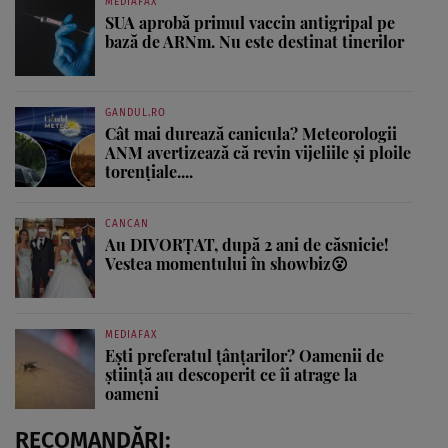
MEDIAFAX
SUA aprobă primul vaccin antigripal pe
bază de ARNm. Nu este destinat tinerilor
GANDUL.RO
Cât mai durează canicula? Meteorologii
ANM avertizează că revin vijeliile și ploile
torențiale....
CANCAN
Au DIVORȚAT, după 2 ani de căsnicie!
Vestea momentului în showbiz😮
MEDIAFAX
Ești preferatul țânțarilor? Oamenii de
știință au descoperit ce îi atrage la
oameni
RECOMANDĂRI: