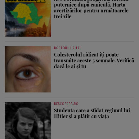
puternice după caniculă. Harta
avertizărilor pentru următoarele
trei zile
DOCTORUL ZILEI
Colesterolul ridicat îți poate
transmite aceste 5 semnale. Verifică
dacă le ai și tu
DESCOPERA.RO
Studenta care a sfidat regimul lui
Hitler și a plătit cu viața