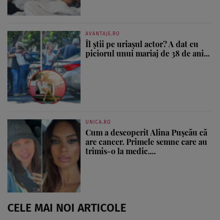
AVANTAJE.RO
Îl știi pe uriașul actor? A dat cu
piciorul unui mariaj de 38 de ani...
UNICA.RO
Cum a descoperit Alina Pușcău că
are cancer. Primele semne care au
trimis-o la medic....
CELE MAI NOI ARTICOLE