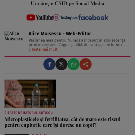
Urmărește CSID pe Social Media
Alice Moisescu - Web-Editor
Pasiunea mea pentru frumos a început în adolescență,
printre revistele Vogue și pălăriile vintage ale bunicii.
Astăzi, am transformat acea fascinație într-o misiune:
citește mai mult
aceea de a te ajuta să-ți găsești propriul stil și să trăiești
frumos. Pentru a înțelege secretele din spatele hainelor,
...
CITESTE URMATORUL ARTICOL:
Microplasticele și fertilitatea: cât de mare este riscul
pentru cuplurile care își doresc un copil?