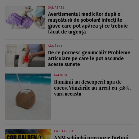
SĂNĂTATE
Avertismentul medicilor după o
mușcătură de șobolan! Infecțiile
grave care pot apărea și ce trebuie
făcut de urgență
SĂNĂTATE
De ce pocnesc genunchii? Probleme
articulare pe care le pot ascunde
aceste sunete
G4FOOD
Românii au descoperit apa de
cocos. Vânzările au urcat cu 318%,
vara aceasta
CAPITAL.RO
ANM schimbă prognoza: furtuni