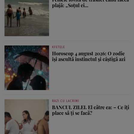
plajă: „Soțul ei...
KFETELE
Horoscop 4 august 2026: O zodie
își ascultă instinctul și câștigă azi
RAZI CU LACRIMI
BANCUL ZILEI. El către ea: – Ce îți
place să ți se facă?