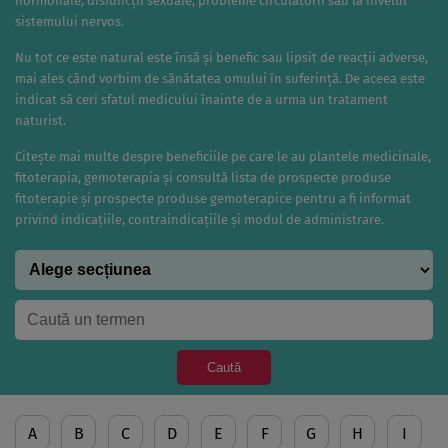
hormonale, disfuncții sexuale, probleme circulatorii sau la nivelul
sistemului nervos.
Nu tot ce este natural este însă și benefic sau lipsit de reacții adverse,
mai ales când vorbim de sănătatea omului în suferință. De aceea este
indicat să ceri sfatul medicului înainte de a urma un tratament
naturist.
Citește mai multe despre beneficiile pe care le au plantele medicinale,
fitoterapia, gemoterapia și consultă lista de prospecte produse
fitoterapie și prospecte produse gemoterapice pentru a fi informat
privind indicațiile, contraindicațiile și modul de administrare.
Caută
A
B
C
D
E
F
G
H
I