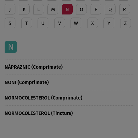
J
K
L
M
N
O
P
Q
R
S
T
U
V
W
X
Y
Z
N
NĂPRAZNIC (Comprimate)
NONI (Comprimate)
NORMOCOLESTEROL (Comprimate)
NORMOCOLESTEROL (Tinctura)