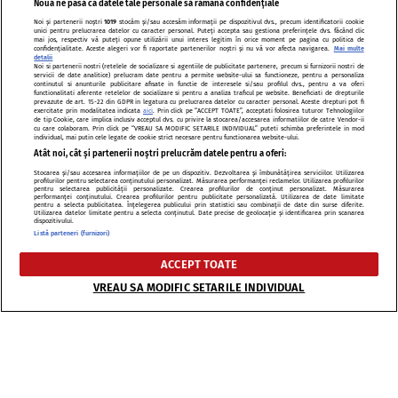
Nouă ne pasă ca datele tale personale să rămână confidențiale
Calorii
Noi și partenerii noștri
1019
stocăm și/sau accesăm informații pe dispozitivul dvs., precum identificatorii cookie
unici pentru prelucrarea datelor cu caracter personal. Puteți accepta sau gestiona preferințele dvs. făcând clic
mai jos, respectiv vă puteți opune utilizării unui interes legitim în orice moment pe pagina cu politica de
confidențialitate. Aceste alegeri vor fi raportate partenerilor noștri și nu vă vor afecta navigarea.
Mai multe
detalii
Noi si partenerii nostri (retelele de socializare si agentiile de publicitate partenere, precum si furnizorii nostri de
servicii de date analitice) prelucram date pentru a permite website-ului sa functioneze, pentru a personaliza
Calculator
continutul si anunturile publicitare afisate in functie de interesele si/sau profilul dvs., pentru a va oferi
functionalitati aferente retelelor de socializare si pentru a analiza traficul pe website. Beneficiati de drepturile
prevazute de art. 15-22 din GDPR in legatura cu prelucrarea datelor cu caracter personal. Aceste drepturi pot fi
Greutate
exercitate prin modalitatea indicata
aici
. Prin click pe “ACCEPT TOATE”, acceptati folosirea tuturor Tehnologiilor
de tip Cookie, care implica inclusiv acceptul dvs. cu privire la stocarea/accesarea informatiilor de catre Vendor-ii
cu care colaboram. Prin click pe “VREAU SA MODIFIC SETARILE INDIVIDUAL” puteti schimba preferintele in mod
individual, mai putin cele legate de cookie strict necesare pentru functionarea website-ului.
Atât noi, cât și partenerii noștri prelucrăm datele pentru a oferi:
Stocarea și/sau accesarea informațiilor de pe un dispozitiv. Dezvoltarea și îmbunătățirea serviciilor. Utilizarea
Calculator
profilurilor pentru selectarea conținutului personalizat. Măsurarea performanței reclamelor. Utilizarea profilurilor
pentru selectarea publicității personalizate. Crearea profilurilor de conținut personalizat. Măsurarea
performanței conținutului. Crearea profilurilor pentru publicitate personalizată. Utilizarea de date limitate
Nutritional
pentru a selecta publicitatea. Înțelegerea publicului prin statistici sau combinații de date din surse diferite.
Utilizarea datelor limitate pentru a selecta conținutul. Date precise de geolocație și identificarea prin scanarea
dispozitivului.
Listă parteneri (furnizori)
*Pentru a căuta intr-o bază de date te rugăm să dai click pe numele bazei și apoi să
ACCEPT TOATE
folosesti boxul de căutare
VREAU SA MODIFIC SETARILE INDIVIDUAL
Termeni si conditii de utilizare
Politica de confidentialitate
Politica de cookies
Publicitate
Autori și specialiști
Echipa