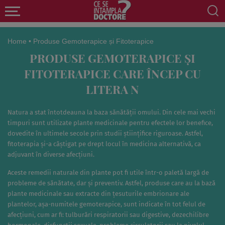
Home
•
Produse Gemoterapice și Fitoterapice
PRODUSE GEMOTERAPICE ȘI
FITOTERAPICE CARE ÎNCEP CU
LITERA N
Natura a stat întotdeauna la baza sănătății omului. Din cele mai vechi
timpuri sunt utilizate plante medicinale pentru efectele lor benefice,
dovedite în ultimele secole prin studii științifice riguroase. Astfel,
fitoterapia și-a câștigat pe drept locul în medicina alternativă, ca
adjuvant în diverse afecțiuni.
Aceste remedii naturale din plante pot fi utile într-o paletă largă de
probleme de sănătate, dar și preventiv. Astfel, produse care au la bază
plante medicinale sau extracte din țesuturile embrionare ale
plantelor, așa-numitele gemoterapice, sunt indicate în tot felul de
afecțiuni, cum ar fi: tulburări respiratorii sau digestive, dezechilibre