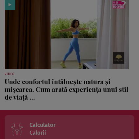
VIDEO
Unde confortul întâlnește natura și
mișcarea. Cum arată experiența unui stil
de viață ...
Calculator
Calorii