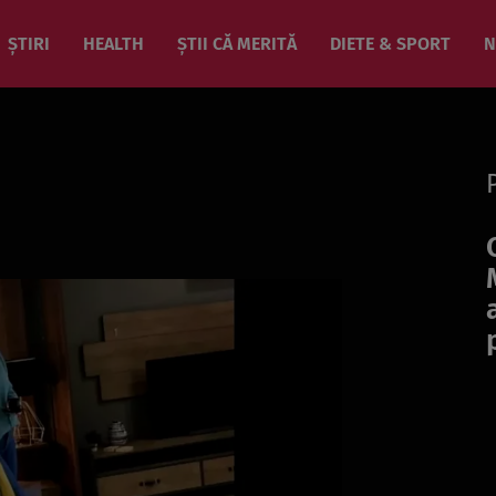
ȘTIRI
HEALTH
ȘTII CĂ MERITĂ
DIETE & SPORT
N