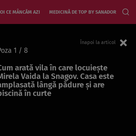
OI CE MÂNCĂM AZI
MEDICINĂ DE TOP BY SANADOR
Înapoi la articol
Poza
1
/ 8
Cum arată vila în care locuiește
Mirela Vaida la Snagov. Casa este
amplasată lângă pădure și are
piscină în curte