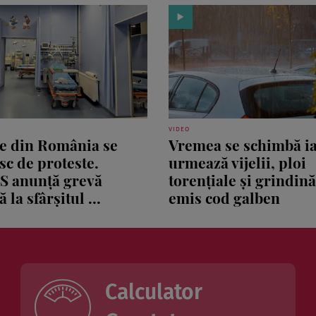
VIDEO
le din România se
Vremea se schimbă ia
sc de proteste.
urmează vijelii, ploi
S anunță grevă
torențiale și grindin
 la sfârșitul ...
emis cod galben
Calculator