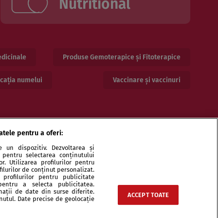
Nutritional
dicinale
Produse Gemoterapice și Fitoterapice
cația numelui
Vaccinare și vaccinuri
atele pentru a oferi:
 un dispozitiv. Dezvoltarea și
or pentru selectarea conținutului
. Utilizarea profilurilor pentru
ilurilor de conținut personalizat.
profilurilor pentru publicitate
pentru a selecta publicitatea.
ri și specialiști
Echipa
Contact
Sitemap
nații de date din surse diferite.
ACCEPT TOATE
inutul. Date precise de geolocație