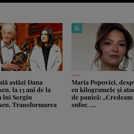
VIDEO
tă astăzi Dana
Maria Popovici, desp
cu, la 13 ani de la
cu kilogramele și ata
 lui Sergiu
de panică: „Credeam
scu. Transformarea
sufoc, ...