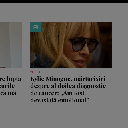
VEDETE
re lupta
Kylie Minogue, mărturisiri
curile
despre al doilea diagnostic
 că mă
de cancer: „Am fost
devastată emoțional”