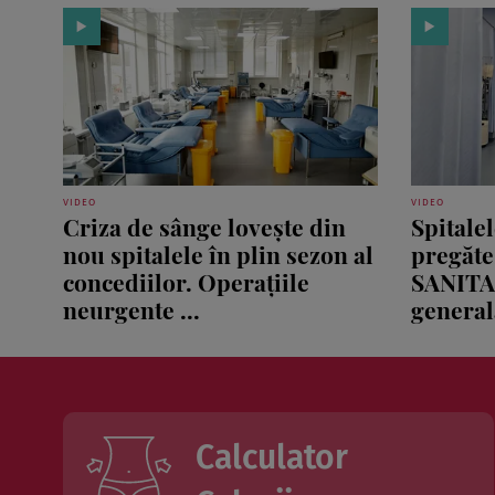
VIDEO
VIDEO
Criza de sânge lovește din
Spitale
nou spitalele în plin sezon al
pregăte
concediilor. Operațiile
SANITA
neurgente ...
generală
Calculator