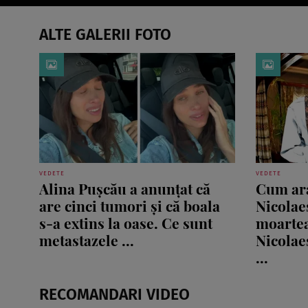
ALTE GALERII FOTO
VEDETE
VEDETE
Alina Pușcău a anunțat că
Cum ara
are cinci tumori și că boala
Nicolaes
s-a extins la oase. Ce sunt
moartea
metastazele ...
Nicolae
...
RECOMANDARI VIDEO