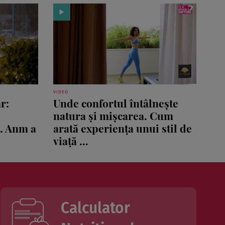
VIDEO
r:
Unde confortul întâlnește
natura și mișcarea. Cum
ă. Anm a
arată experiența unui stil de
viață ...
Calculator