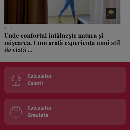
VIDEO
Unde confortul întâlnește natura și
mișcarea. Cum arată experiența unui stil
de viață ...
Calculator
Calorii
Calculator
Greutate