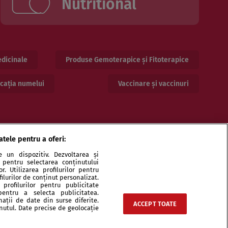
Nutritional
dicinale
Produse Gemoterapice și Fitoterapice
cația numelui
Vaccinare și vaccinuri
atele pentru a oferi:
 un dispozitiv. Dezvoltarea și
or pentru selectarea conținutului
. Utilizarea profilurilor pentru
ilurilor de conținut personalizat.
profilurilor pentru publicitate
pentru a selecta publicitatea.
ri și specialiști
Echipa
Contact
Sitemap
nații de date din surse diferite.
ACCEPT TOATE
inutul. Date precise de geolocație