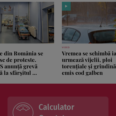
VIDEO
le din România se
Vremea se schimbă ia
sc de proteste.
urmează vijelii, ploi
S anunță grevă
torențiale și grindin
 la sfârșitul ...
emis cod galben
Calculator