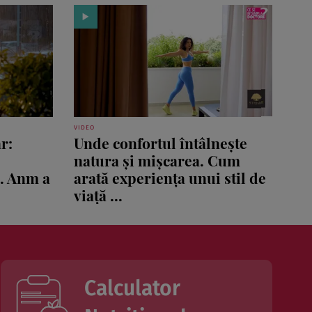
VIDEO
r:
Unde confortul întâlnește
natura și mișcarea. Cum
ă. Anm a
arată experiența unui stil de
viață ...
Calculator