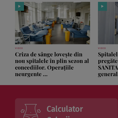
VIDEO
VIDEO
Criza de sânge lovește din
Spitale
nou spitalele în plin sezon al
pregăte
concediilor. Operațiile
SANITA
neurgente ...
generală
Calculator