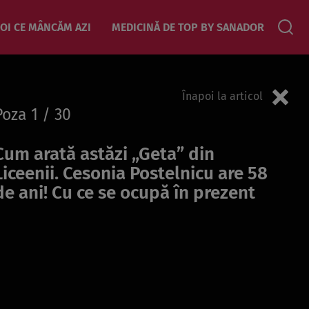
OI CE MÂNCĂM AZI
MEDICINĂ DE TOP BY SANADOR
Înapoi la articol
Poza
1
/ 30
Cum arată astăzi „Geta” din
Liceenii. Cesonia Postelnicu are 58
de ani! Cu ce se ocupă în prezent