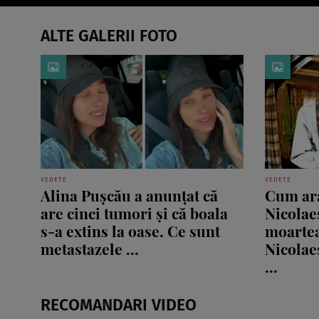
ALTE GALERII FOTO
VEDETE
VEDETE
Alina Pușcău a anunțat că
Cum ara
are cinci tumori și că boala
Nicolaes
s-a extins la oase. Ce sunt
moartea
metastazele ...
Nicolae
...
RECOMANDARI VIDEO