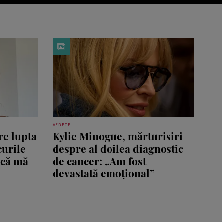
VEDETE
re lupta
Kylie Minogue, mărturisiri
curile
despre al doilea diagnostic
 că mă
de cancer: „Am fost
devastată emoțional”