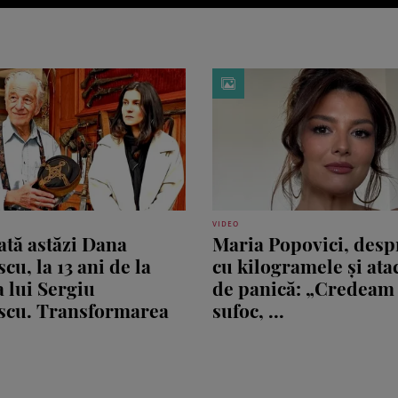
VIDEO
tă astăzi Dana
Maria Popovici, desp
cu, la 13 ani de la
cu kilogramele și ata
 lui Sergiu
de panică: „Credeam
scu. Transformarea
sufoc, ...