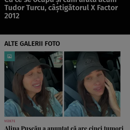
Tudor Turcu, câștigătorul X Factor
2012
ALTE GALERII FOTO
VEDETE
Alina Pușcău a anunțat că are cinci tumori