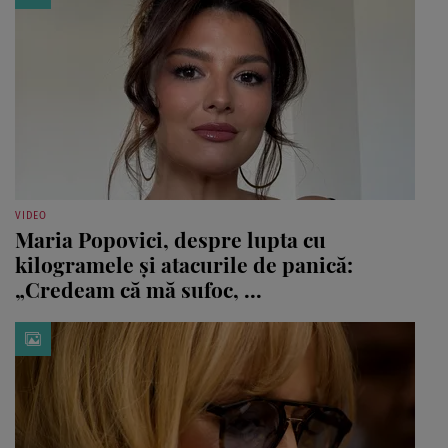
VIDEO
Maria Popovici, despre lupta cu
kilogramele și atacurile de panică:
„Credeam că mă sufoc, ...