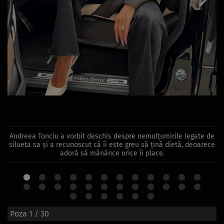
Andreea Tonciu a vorbit deschis despre nemulțumirile legate de
silueta sa și a recunoscut că îi este greu să țină dietă, deoarece
adoră să mănânce orice îi place.
Poza
1
/ 30