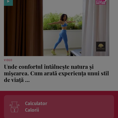
VIDEO
Unde confortul întâlnește natura și
mișcarea. Cum arată experiența unui stil
de viață ...
Calculator
Calorii