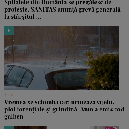
Spitalele din România se pregătesc de
proteste. SANITAS anunță grevă generală
la sfârșitul ...
VIDEO
Vremea se schimbă iar: urmează vijelii,
ploi torențiale și grindină. Anm a emis cod
galben