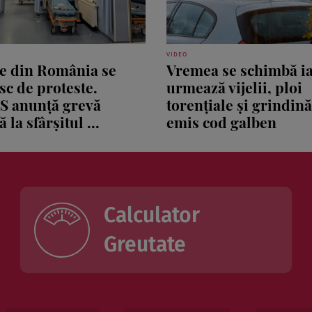
VIDEO
le din România se
Vremea se schimbă ia
sc de proteste.
urmează vijelii, ploi
S anunță grevă
torențiale și grindin
 la sfârșitul ...
emis cod galben
Calculator
Greutate