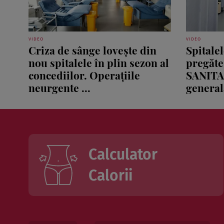
VIDEO
VIDEO
Criza de sânge lovește din
Spitale
nou spitalele în plin sezon al
pregăte
concediilor. Operațiile
SANITA
neurgente ...
generală
Calculator
Calorii