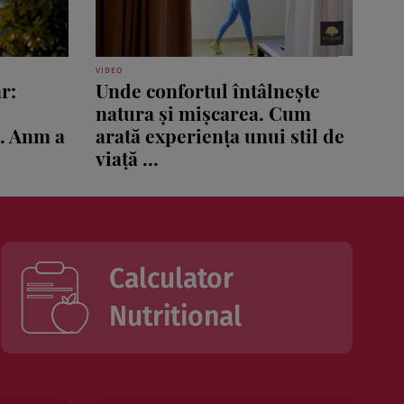
VIDEO
r:
Unde confortul întâlnește
natura și mișcarea. Cum
ă. Anm a
arată experiența unui stil de
viață ...
Calculator
Nutritional