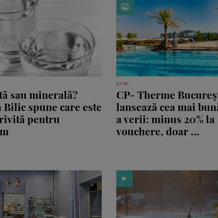
ȘTIRI
tă sau minerală?
CP- Therme Bucureș
 Bilic spune care este
lansează cea mai bun
rivită pentru
a verii: minus 20% la
sm
vouchere, doar ...