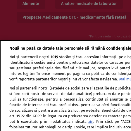
Alimente
Analize medicale de laborator
Prospecte Medicamente OTC - medicamente fără rețetă
*Pentru a căuta intr-o bază d
Nouă ne pasă ca datele tale personale să rămână confidențial
Noi și partenerii noștri
1019
stocăm și/sau accesăm informații pe disp
identificatorii cookie unici pentru prelucrarea datelor cu caracter pe
sau gestiona preferințele dvs. făcând clic mai jos, respectiv vă puteți
interes legitim în orice moment pe pagina cu politica de confidențial
vor fi raportate partenerilor noștri și nu vă vor afecta navigarea.
Mai mu
Termeni si conditii de utilizare
Politica de confid
Noi si partenerii nostri (retelele de socializare si agentiile de publici
si furnizorii nostri de servicii de date analitice) prelucram date pen
ului sa functioneze, pentru a personaliza continutul si anunturile p
functie de interesele si/sau profilul dvs., pentru a va oferi functionalit
de socializare si pentru a analiza traficul pe website. Beneficiati de d
art. 15-22 din GDPR in legatura cu prelucrarea datelor cu caracter per
pot fi exercitate prin modalitatea indicata
. Prin click pe “ACC
aici
folosirea tuturor Tehnologiilor de tip Cookie, care implica inclusiv accep
Citarea se poate face în limita a 250 de semne. Nici o instituţ