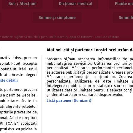
Boli / Afecțiuni
Dicționar medical
Plante me
Semne și simptome
Semnifi
e date te rugăm să dai click pe numele bazei și apoi să folosesti boxul de căutare
e
Atât noi, cât și partenerii noștri prelucrăm d
ozitivul dvs., precum
Stocarea și/sau accesarea informațiilor de pe
rsonal. Puteți accepta
îmbunătățirea serviciilor. Utilizarea profiluril
personalizat. Măsurarea performanței reclamelor
 opune utilizării unui
selectarea publicității personalizate. Crearea prof
itate. Aceste alegeri
Măsurarea performanței conținutului. Crearea 
lte detalii
personalizată. Utilizarea de date limitate 
entialitate
Politica de cookies
Publicitate
Auto
Înțelegerea publicului prin statistici sau combi
tate partenere, precum
Utilizarea datelor limitate pentru a selecta conț
și identificarea prin scanarea dispozitivului.
tru a permite website-
Listă parteneri (furnizori)
ublicitare afisate in
ati aferente retelelor
repturile prevazute de
Modifică Setările
sonal. Aceste drepturi
EPT TOATE”, acceptati
tul dvs. cu privire la
ie sau persoană (site-uri, instituţii mass-media, firme de monitorizare) nu poate reproduce 