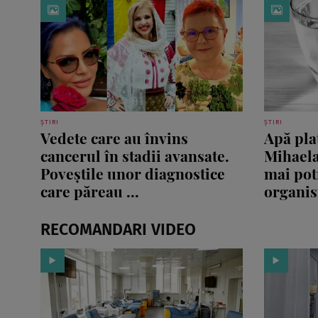
ȘTIRI
ȘTIRI
Vedete care au învins
Apă pla
cancerul în stadii avansate.
Mihaela
Poveștile unor diagnostice
mai pot
care păreau ...
organi
RECOMANDARI VIDEO