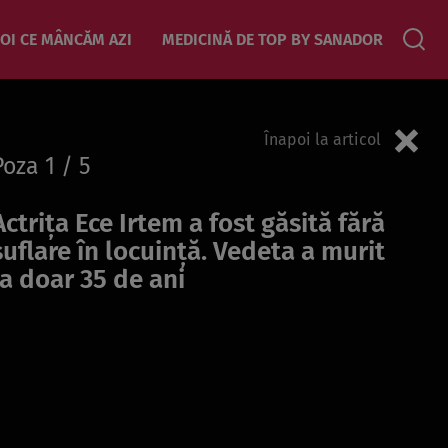
OI CE MÂNCĂM AZI
MEDICINĂ DE TOP BY SANADOR
Înapoi la articol
Poza
1
/ 5
Actrița Ece Irtem a fost găsită fără
suflare în locuință. Vedeta a murit
la doar 35 de ani