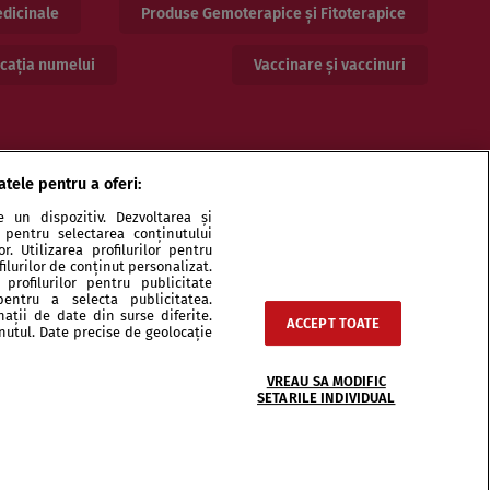
dicinale
Produse Gemoterapice și Fitoterapice
cația numelui
Vaccinare și vaccinuri
atele pentru a oferi:
 un dispozitiv. Dezvoltarea și
or pentru selectarea conținutului
. Utilizarea profilurilor pentru
ilurilor de conținut personalizat.
profilurilor pentru publicitate
pentru a selecta publicitatea.
ri și specialiști
Echipa
Contact
Sitemap
nații de date din surse diferite.
ACCEPT TOATE
inutul. Date precise de geolocație
VREAU SA MODIFIC
SETARILE INDIVIDUAL
integral scrierile publicistice purtătoare de Drepturi de Autor.