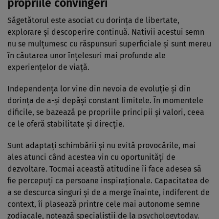
propriile convingeri
Săgetătorul este asociat cu dorința de libertate,
explorare și descoperire continuă. Nativii acestui semn
nu se mulțumesc cu răspunsuri superficiale și sunt mereu
în căutarea unor înțelesuri mai profunde ale
experiențelor de viață.
Independența lor vine din nevoia de evoluție și din
dorința de a-și depăși constant limitele. În momentele
dificile, se bazează pe propriile principii și valori, ceea
ce le oferă stabilitate și direcție.
Sunt adaptați schimbării și nu evită provocările, mai
ales atunci când acestea vin cu oportunități de
dezvoltare. Tocmai această atitudine îi face adesea să
fie percepuți ca persoane inspiraționale. Capacitatea de
a se descurca singuri și de a merge înainte, indiferent de
context, îi plasează printre cele mai autonome semne
zodiacale, notează specialiștii de la
psychologytoday.