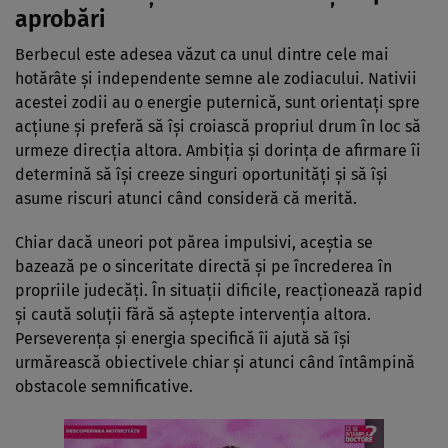
aprobări
Berbecul este adesea văzut ca unul dintre cele mai
hotărâte și independente semne ale zodiacului. Nativii
acestei zodii au o energie puternică, sunt orientați spre
acțiune și preferă să își croiască propriul drum în loc să
urmeze direcția altora. Ambiția și dorința de afirmare îi
determină să își creeze singuri oportunități și să își
asume riscuri atunci când consideră că merită.
Chiar dacă uneori pot părea impulsivi, aceștia se
bazează pe o sinceritate directă și pe încrederea în
propriile judecăți. În situații dificile, reacționează rapid
și caută soluții fără să aștepte intervenția altora.
Perseverența și energia specifică îi ajută să își
urmărească obiectivele chiar și atunci când întâmpină
obstacole semnificative.