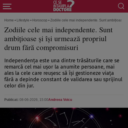
Home
•
Lifestyle
•
Horoscop
•
Zodiile cele mai independente. Sunt ambițioase și
Zodiile cele mai independente. Sunt
ambițioase și își urmează propriul
drum fără compromisuri
Independența este una dintre trăsăturile care se
remarcă cel mai ușor la anumite persoane, mai
ales la cele care reușesc să își gestioneze viața
fără a depinde constant de validarea sau sprijinul
celor din jur.
Publicat:
08-06-2026, 15:00
Andreea Voicu