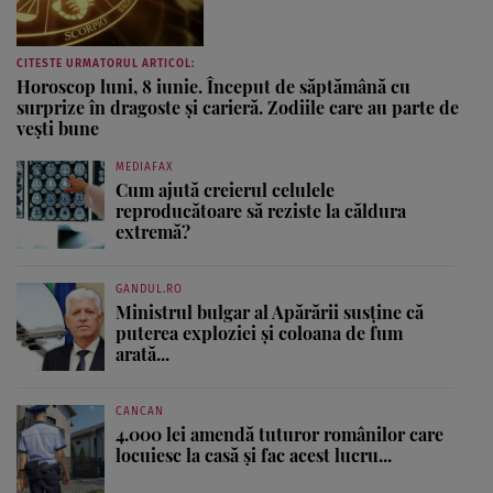
CITESTE URMATORUL ARTICOL:
Horoscop luni, 8 iunie. Început de săptămână cu
surprize în dragoste și carieră. Zodiile care au parte de
vești bune
MEDIAFAX
Cum ajută creierul celulele
reproducătoare să reziste la căldura
extremă?
GANDUL.RO
Ministrul bulgar al Apărării susține că
puterea exploziei și coloana de fum
arată...
CANCAN
4.000 lei amendă tuturor românilor care
locuiesc la casă și fac acest lucru...