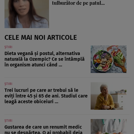
tulburător de pe patul...
CELE MAI NOI ARTICOLE
ȘTIRI
Dieta vegană și postul, alternativa
naturală la Ozempic? Ce se întâmplă
în organism atunci când ...
ȘTIRI
Trei lucruri pe care ar trebui să le
eviți între 45 și 65 de ani. Studiul care
leagă aceste obiceiuri ...
ȘTIRI
Gustarea de care un renumit medic
nu se despărțea. O ai probabil deja