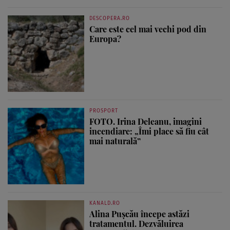
DESCOPERA.RO
Care este cel mai vechi pod din
Europa?
PROSPORT
FOTO. Irina Deleanu, imagini
incendiare: „Îmi place să fiu cât
mai naturală”
KANALD.RO
Alina Pușcău începe astăzi
tratamentul. Dezvăluirea