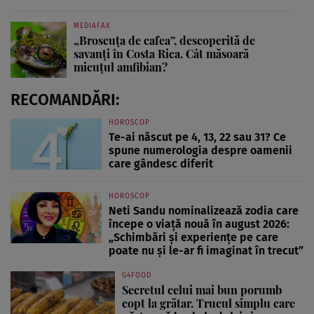
MEDIAFAX
„Broscuța de cafea”, descoperită de
savanți în Costa Rica. Cât măsoară
micuțul amfibian?
RECOMANDĂRI:
HOROSCOP
Te-ai născut pe 4, 13, 22 sau 31? Ce
spune numerologia despre oamenii
care gândesc diferit
HOROSCOP
Neti Sandu nominalizează zodia care
începe o viață nouă în august 2026:
„Schimbări și experiențe pe care
poate nu și le-ar fi imaginat în trecut”
G4FOOD
Secretul celui mai bun porumb
copt la grătar. Trucul simplu care