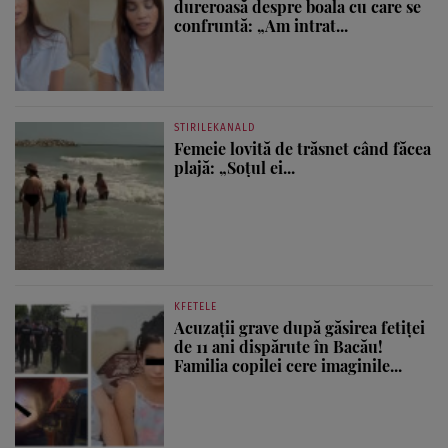
dureroasă despre boala cu care se
confruntă: „Am intrat...
STIRILEKANALD
Femeie lovită de trăsnet când făcea
plajă: „Soțul ei...
KFETELE
Acuzații grave după găsirea fetiței
de 11 ani dispărute în Bacău!
Familia copilei cere imaginile...