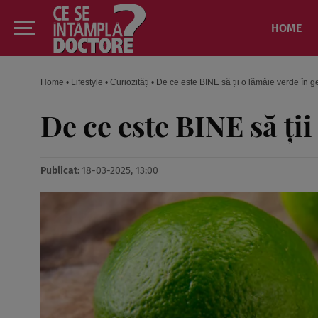
HOME
Home
•
Lifestyle
•
Curiozități
•
De ce este BINE să ții o lămâie verde în g
De ce este BINE să ții
Publicat:
18-03-2025, 13:00