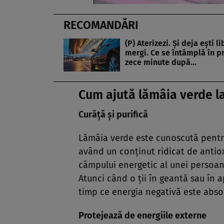
RECOMANDĂRI
(P) Aterizezi. Și deja ești l
mergi. Ce se întâmplă în p
zece minute după…
Cum ajută lămâia verde la
Curăță și purifică
Lămâia verde este cunoscută pentru 
având un conținut ridicat de antioxi
câmpului energetic al unei persoan
Atunci când o ții în geantă sau în a
timp ce energia negativă este abso
Protejează de energiile externe