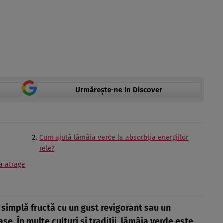
Urmărește-ne in Discover
Cum ajută lămâia verde la absorbția energiilor
rele?
a atrage
simplă fructă cu un gust revigorant sau un
e. În multe culturi și tradiții, lămâia verde este