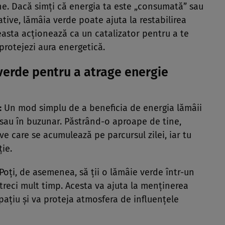
ne. Dacă simți că energia ta este „consumată” sau
ative, lămâia verde poate ajuta la restabilirea
easta acționează ca un catalizator pentru a te
i protejezi aura energetică.
verde pentru a atrage energie
:
Un mod simplu de a beneficia de energia lămâii
tă sau în buzunar. Păstrând-o aproape de tine,
ve care se acumulează pe parcursul zilei, iar tu
ție.
Poți, de asemenea, să ții o lămâie verde într-un
treci mult timp. Acesta va ajuta la menținerea
spațiu și va proteja atmosfera de influențele