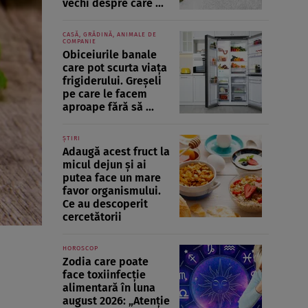
vechi despre care ...
CASĂ, GRĂDINĂ, ANIMALE DE
COMPANIE
Obiceiurile banale
care pot scurta viața
frigiderului. Greșeli
pe care le facem
aproape fără să ...
ȘTIRI
Adaugă acest fruct la
micul dejun și ai
putea face un mare
favor organismului.
Ce au descoperit
cercetătorii
HOROSCOP
Zodia care poate
face toxiinfecție
alimentară în luna
august 2026: „Atenție