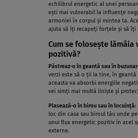
echilibrul energetic al unei persoa
ești mai vulnerabil la influențe neg
armoniei în corpul și mintea ta. Ac
ajuta să îți recapeți forțele și să îț
Cum se folosește lămâia 
pozitivă?
Păstreaz-o în geantă sau în buzunar
verzi este să o ții la tine, în gean
aceasta va absorbi energiile negati
vei simți mai multă liniște și protec
Plasează-o în birou sau în locuință:
loc din casa sau biroul tău unde pe
unui flux energetic pozitiv în acel 
externe.