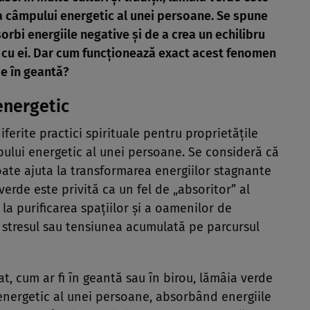
ea câmpului energetic al unei persoane. Se spune
rbi energiile negative și de a crea un echilibru
tă cu ei. Dar cum funcționează exact acest fenomen
de în geantă?
energetic
ferite practici spirituale pentru proprietățile
pului energetic al unei persoane. Se consideră că
poate ajuta la transformarea energiilor stagnante
verde este privită ca un fel de „absoritor” al
 la purificarea spațiilor și a oamenilor de
, stresul sau tensiunea acumulată pe parcursul
t, cum ar fi în geantă sau în birou, lămâia verde
energetic al unei persoane, absorbând energiile