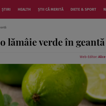
ȘTIRI
HEALTH
ȘTII CĂ MERITĂ
DIETE & SPORT
N
eantă
 o lămâie verde în geantă
Web-Editor:
Alic