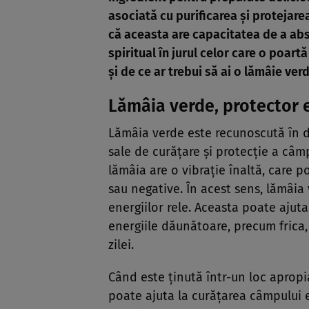
asociată cu purificarea și protejar
că aceasta are capacitatea de a abso
spiritual în jurul celor care o poar
și de ce ar trebui să ai o lămâie ver
Lămâia verde, protector 
Lămâia verde este recunoscută în di
sale de curățare și protecție a câm
lămâia are o vibrație înaltă, care 
sau negative. În acest sens, lămâia 
energiilor rele. Aceasta poate ajuta
energiile dăunătoare, precum frica
zilei.
Când este ținută într-un loc apropia
poate ajuta la curățarea câmpului 