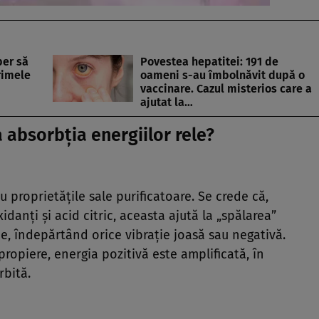
iber să
Povestea hepatitei: 191 de
rimele
oameni s-au îmbolnăvit după o
vaccinare. Cazul misterios care a
ajutat la…
 absorbția energiilor rele?
proprietățile sale purificatoare. Se crede că,
danți și acid citric, aceasta ajută la „spălarea”
e, îndepărtând orice vibrație joasă sau negativă.
propiere, energia pozitivă este amplificată, în
rbită.