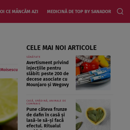
OI CE MÂNCĂM AZI
MEDICINĂ DE TOP BY SANADOR
CELE MAI NOI ARTICOLE
SĂNĂTATE
Avertisment privind
injecțiile pentru
e Moisescu
slăbit: peste 200 de
decese asociate cu
Mounjaro și Wegovy
CASĂ, GRĂDINĂ, ANIMALE DE
COMPANIE
Pune câteva frunze
de dafin în casă și
lasă-le să-și facă
efectul. Ritualul