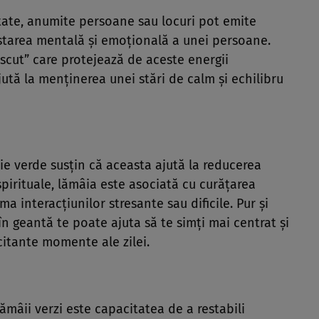
itate, anumite persoane sau locuri pot emite
 starea mentală și emoțională a unei persoane.
scut” care protejează de aceste energii
tă la menținerea unei stări de calm și echilibru
e verde susțin că aceasta ajută la reducerea
e spirituale, lămâia este asociată cu curățarea
a interacțiunilor stresante sau dificile. Pur și
în geantă te poate ajuta să te simți mai centrat și
licitante momente ale zilei.
ămâii verzi este capacitatea de a restabili